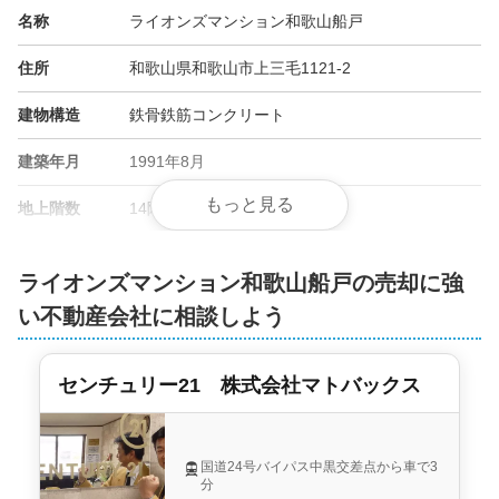
名称
ライオンズマンション和歌山船戸
住所
和歌山県和歌山市上三毛1121-2
建物構造
鉄骨鉄筋コンクリート
建築年月
1991年8月
もっと見る
地上階数
14階
総戸数
52戸
ライオンズマンション和歌山船戸の売却に強
管理会社
大京アステージ
い不動産会社に相談しよう
土地権利
所有権
センチュリー21 株式会社マトバックス
用途地域
準住居地域
施工会社
-
国道24号バイパス中黒交差点から車で3
分