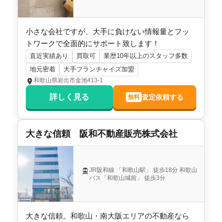
小さな会社ですが、大手に負けない情報量とフッ
トワークで全面的にサポート致します！
直近実績あり
買取可
業歴10年以上のスタッフ多数
地元密着
大手フランチャイズ加盟
和歌山県岩出市金池413-1
詳しく見る
査定依頼する
無料
大きな信頼 阪和不動産販売株式会社
JR阪和線 「和歌山駅」 徒歩18分 和歌山
バス「和歌山城前」 徒歩3分
大きな信頼。和歌山・南大阪エリアの不動産なら