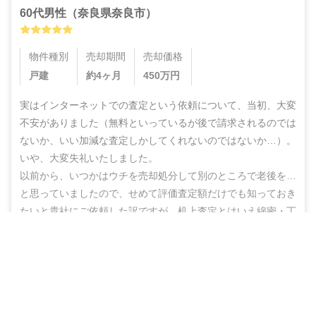
60代
男性
（
奈良県奈良市
）
物件種別
売却期間
売却価格
戸建
約4ヶ月
450
万円
実はインターネットでの査定という依頼について、当初、大変
不安がありました（無料といっているが後で請求されるのでは
ないか、いい加減な査定しかしてくれないのではないか…）。
いや、大変失礼いたしました。

以前から、いつかはウチを売却処分して別のところで老後を…
と思っていましたので、せめて評価査定額だけでも知っておき
たいと貴社にご依頼した訳ですが、机上査定とはいえ綿密・丁
寧な査定をしていただいた上に、地域の不動産業者のご紹介ま
無料＆チャットで気軽に相談
でしていただき、結果的にこのたび売却まで辿りつけましたこ
と、しかもこの間、半年もないうちに進めることができ感謝の
売却相談をはじめる（無料）
思いでいっぱいです。

ありがとうございました。また不明な点などありましたらお尋