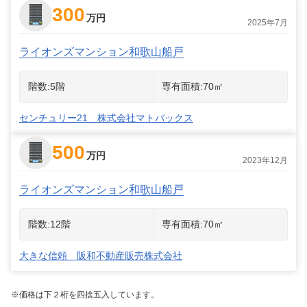
300
万円
2025年7月
ライオンズマンション和歌山船戸
階数:
5
階
専有面積:
70
㎡
センチュリー21 株式会社マトバックス
500
万円
2023年12月
ライオンズマンション和歌山船戸
階数:
12
階
専有面積:
70
㎡
大きな信頼 阪和不動産販売株式会社
※価格は下２桁を四捨五入しています。