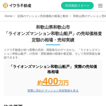
売却相談スタート
Home
全国のマンション売却価格の相場と動向
和歌山県のマンション売
和歌山県
和歌山市
「
ライオンズマンション和歌山船戸
」の売却価格査
はじめての方へ
定額の相場・売却実績
不動産会社を探す
イクラ不動産が持つ実際の売却・買取取引のデータから、「
ライオンズマン
ション和歌山船戸
」の売却・買取価格の相場や査定額、そして売却実績を確
認できます。
物件の価格を知る
「
ライオンズマンション和歌山船戸
」 実際の売却価
お家の売却を学ぶ
格相場
400
約
万円
不動産会社向け情報
実際に売れたマンション売却実績を見る