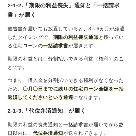
2-1-2.「期限の利益喪失」通知と「一括請求
書」が届く
催告書が届いても放置していると、3～6ヵ月が経過
したタイミングで、
期限の利益喪失通知
と残ってい
る住宅ローンの
一括請求書
が届きます。
期限の利益とは、分割払いできる利益（権利）のこ
とです。
つまり、借入金を分割払いできる権利がなくなった
ため、
〇月〇日までに残りの住宅ローン全額を一括
返済してくださいという通達
になります。
2-1-3.「代位弁済通知」が届く
期限の利益の喪失通知と一括請求書が届いてから数
日以内に、
代位弁済通知
が送られてきます。