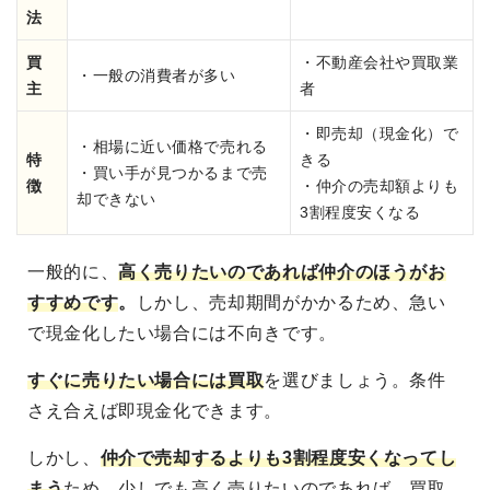
法
買
・不動産会社や買取業
・一般の消費者が多い
主
者
・即売却（現金化）で
・相場に近い価格で売れる
特
きる
・買い手が見つかるまで売
徴
・仲介の売却額よりも
却できない
3割程度安くなる
一般的に、
高く売りたいのであれば仲介のほうがお
すすめです
。
しかし、売却期間がかかるため、急い
で現金化したい場合には不向きです。
すぐに売りたい場合には買取
を選びましょう。条件
さえ合えば即現金化できます。
しかし、
仲介で売却するよりも3割程度安くなってし
まう
ため、少しでも高く売りたいのであれば、買取