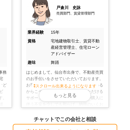
正アクセスや漏洩の防止に努めています。ご近所に知られたく
戸倉川　史詠
ご相談いただける環境づくりに力を入れています。
売買部門、賃貸管理部門
業界経験
15年
資格
宅地建物取引士、賃貸不動
産経営管理士、住宅ローン
アドバイザー
趣味
舞踊
事務
はじめまして。仙台市出身で、不動産売買
宅
のお手伝いをさせていただいております。
など
お客様一人ひとりの大切な不動産に関わる
スクロール出来るようになります
ビ
からこそ、丁寧なご説明と安心いただける
もっと見る
す。
サポートを心掛けています。売却や購入に
談
伴う不安を少しでも和らげ、納得のいくお
や空
取引となるよう精一杯努めます。休日は踊
リユ
りを楽しみ、体を動かすことでリフレッシ
チャットでこの会社と相談
をワ
ュしています。お気軽にご相談ください。
いた