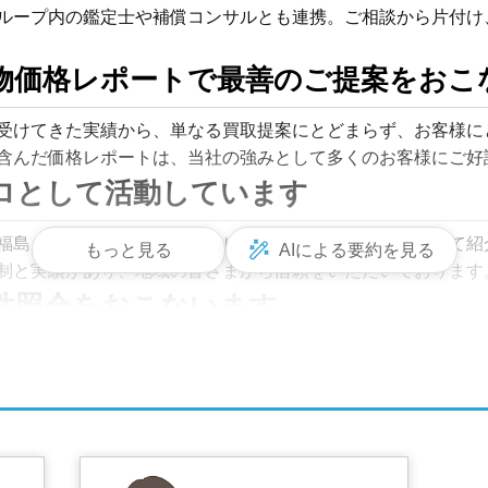
ループ内の鑑定士や補償コンサルとも連携。ご相談から片付け
物価格レポートで最善のご提案をおこ
受けてきた実績から、単なる買取提案にとどまらず、お客様に
含んだ価格レポートは、当社の強みとして多くのお客様にご好
ロとして活動しています
ロ福島」やラジオ福島「カットビワイド」などで専門家として
もっと見る
AIによる要約を見る
制と実績があり、地域の皆さまから信頼をいただいております
件照会をおこないます
サイト、不動産ジャパン、レインズ（東日本不動産流通機構）な
。これまで地域情報誌「ふくしまハトマーク」への掲載も行っ
制を強化しています。
保護に努めます。