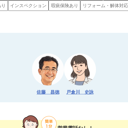
あり
インスペクション
瑕疵保険あり
リフォーム・解体対
佐藤　昌徳
戸倉川　史詠