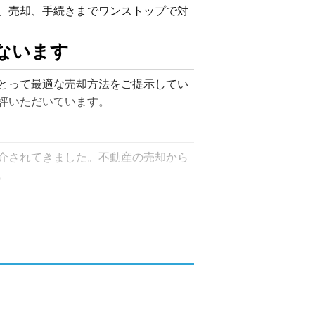
、売却、手続きまでワンストップで対
ないます
とって最適な売却方法をご提示してい
評いただいています。
紹介されてきました。不動産の売却から
。
どの主要ポータルサイトへ掲載し、広範
ておりましたが、同誌の廃刊後はWEB