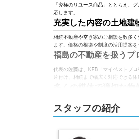
「究極のリユース商品」ととらえ、グ
応します。
充実した内容の土地建
相続不動産や空き家のご相談を数多く
ます。価格の根拠や制度の活用提案を
福島の不動産を扱うプ
代表の佐藤は、KFB「マイベストプ
片付け、相続まで幅広く対応できる体
多くの媒体で適切な物
物件情報はat-home、ハトマーク
スタッフの紹介
な購入希望者への訴求を図っています
媒体を中心に、より一層の情報発信体
秘密厳守、個人情報の