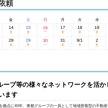
依頼
金
土
日
月
火
水
14
15
17
18
19
16
○
○
○
○
○
ー
28
29
31
9/1
2
30
○
○
○
○
○
ー
ループ等の様々なネットワークを活か
います
を拠点に40年、東都グループの一員として地域密着型の不動