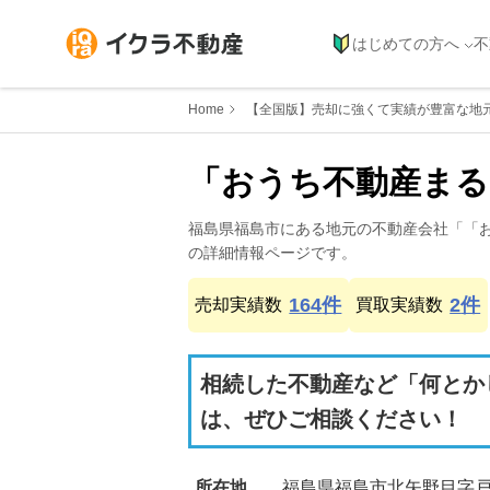
はじめての方へ
不
Home
【全国版】売却に強くて実績が豊富な地
「おうち不動産まる
福島県
福島市
にある地元の不動産会社「
「
の詳細情報ページです。
164
件
2
件
売却実績数
買取実績数
相続した不動産など「何とか
は、ぜひご相談ください！
所在地
福島県福島市北矢野目字戸ノ