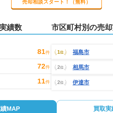
売却相談スタート！（無料）
実績数
市区町村別の売却
81
福島市
1
件
位
72
相馬市
2
件
位
11
伊達市
2
件
位
2
績MAP
買取実