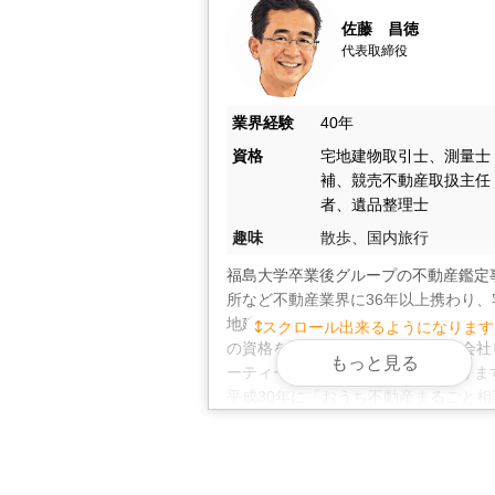
個人情報は正確かつ安全に管理し、不
佐藤　昌徳
します。秘密厳守を徹底し、安心して
代表取締役
業界経験
40年
資格
宅地建物取引士、測量士
補、競売不動産取扱主任
者、遺品整理士
趣味
散歩、国内旅行
福島大学卒業後グループの不動産鑑定
所など不動産業界に36年以上携わり、
地建物取引士、測量士補、遺品整理士
スクロール出来るようになります
の資格を取得、平成24年より株式会社
もっと見る
ーティーアールの代表を務めておりま
平成30年に「おうち不動産まるごと相
所」を開設し、相続不動産の有効活用
き家・空き地の売却、家財の片付け、
ース・リサイクルなど、皆様のお悩み
ンストップで解決するサービスを提供