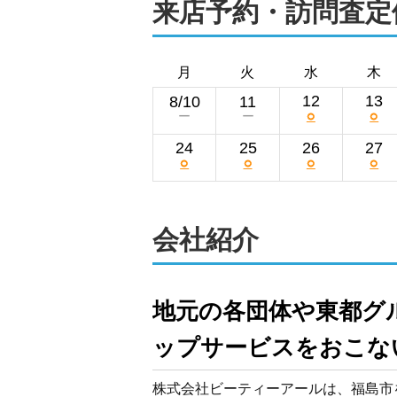
来店予約・訪問査定
月
火
水
木
12
13
8/10
11
○
○
ー
ー
24
25
26
27
○
○
○
○
会社紹介
地元の各団体や東都グ
ップサービスをおこな
株式会社ビーティーアールは、福島市