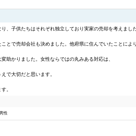
値での売却実現を目指しますので、不動産売却はぜひ弊社にお
も対応可能！土地の測量もお受けいた
り、子供たちはそれぞれ独立しており実家の売却を考えました。
売却にも対応可能です。諸事情により早期に売却して現金化し
。

ことで売却会社も決めました。他府県に住んでいたことにより買取
ームや更地にするための解体工事、引越し業者のご紹介、境界
変助かりました。女性ならではの丸みある対応は、

扱いもございますので、ご売却後のお住まいとして賃貸物件が必
で大切だと思います。

却サポートをお約束いたします。不動産売却時のお困りごとや
合わせください。
ます。
ホーム株式会社にお任せください！
、土地家屋調査士、建築士といった専門家とも連携しておりま
 男性
心してご相談ください。

務も厳守いたします。店舗には駐車場とプライバシーに配慮し