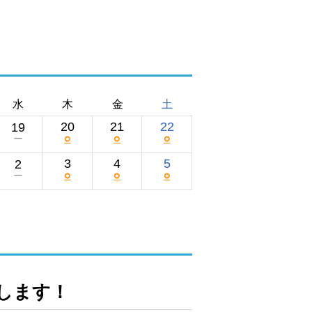
水
木
金
土
20
21
22
19
○
○
○
ー
3
4
5
2
○
○
○
ー
します！