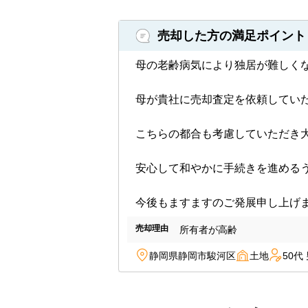
多彩な売却活動を展開することで、高
即現金化できる買取に
売却した方の満足ポイント
母の老齢病気により独居が難しくな
弊社では、仲介だけでなく買取による
い方も、どうぞ安心してご相談ください
母が貴社に売却査定を依頼していた
また、物件の資産価値を高めるリフォ
こちらの都合も考慮していただき大
たします。さらに、賃貸仲介のお取り
安心して和やかに手続きを進めるうえ
売主様のお手間やご負担を軽減する売
ことでもぜひ弊社までお気軽にお問い
今後もますますのご発展申し上げ
不動産売却は、大昭和
売却理由
所有者が高齢
弊社では、弁護士、税理士、司法書士
静岡県静岡市駿河区
土地
50代
売却など、複雑な事情を含む案件も安
査定やご相談は無料。もちろん守秘義