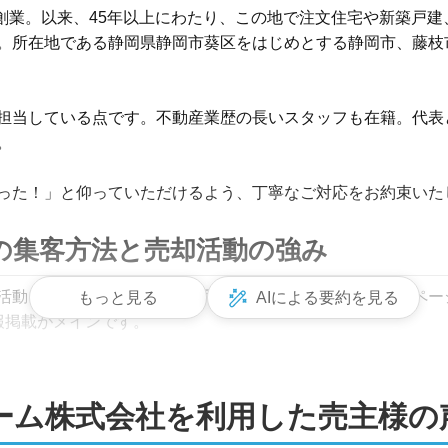
月創業。以来、45年以上にわたり、この地で注文住宅や新築戸
。所在地である静岡県静岡市葵区をはじめとする静岡市、藤枝
担当している点です。不動産業歴の長いスタッフも在籍。代表
　

った！」と仰っていただけるよう、丁寧なご対応をお約束いた
の集客方法と売却活動の強み
動を展開しています。買い手の集客方法は、自社ホームページや
もっと見る
AIによる要約を見る
掲載がメインです。

の開催も実施。広告に掲載する写真は、物件の魅力を最大限に
た広告作成を心がけています。

ホーム株式会社
を利用した売主様の
お付きあいのある方から、新しいお客様や案件をご紹介いただ