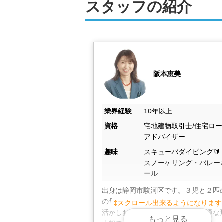
スタッフの紹介
も可能です。遠方にお住まいの方など
お客様第一主義の精神のもと、業界用
します。不動産売却は、ぜひ弊社にお
阪本恵美
業界経験
10年以上
資格
宅地建物取引士/住宅ロ
アドバイザー
趣味
スキューバダイビング🔰
スノーケリング・バレー
ール
出身は静岡市駿河区です。３児と２匹
の母です。不動産業界で培った知識な
スクロール出来るようになります
活かしお客様の大切な不動産を最適な
もっと見る