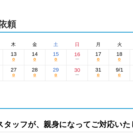
依頼
木
金
土
日
月
火
13
14
15
17
18
16
○
○
○
○
○
ー
27
28
29
31
9/1
30
○
○
○
○
○
ー
スタッフが、親身になってご対応いた