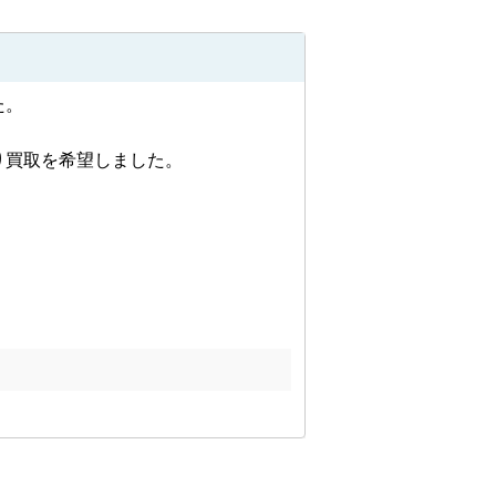
任せください。
します


たい方や周囲に気づかれずに売却した
を希望しました。

が不明確な土地の測量などもお受けい
要な場合のご紹介も可能です。

お悩みごとがございましたら、些細な
す。相続や離婚による売却、空き家の
た個別ブースを完備。駅までのご送迎