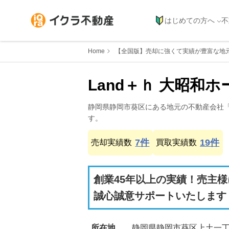
はじめての方へ
不
Home
【全国版】売却に強くて実績が豊富な地
Land＋ｈ 大昭和
静岡県
静岡市葵区
にある地元の不動産会社
す。
7
件
19
件
売却実績数
買取実績数
創業45年以上の実績！売主
誠心誠意サポートいたします
所在地
静岡県静岡市葵区上土一丁目