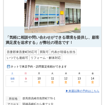
「気軽に相談や問い合わせができる環境を提供し、顧客
満足度を追求する」が弊社の理念です！
吾妻郡東吾妻町対応可
買取可
代表が現場を担当
いつでも連絡可
リフォーム・解体対応
ネットで来店予約・訪問査定依頼ができます
土
日
月
火
水
木
金
10
11
12
13
14
8/8
9
○
○
○
○
○
ー
ー
▶来週以降の予約はこちら
群馬県高崎市島野町776-1
所在地
関越高崎ICから車で１分
アクセス