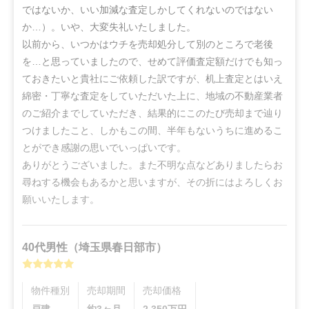
ではないか、いい加減な査定しかしてくれないのではない
か…）。いや、大変失礼いたしました。

以前から、いつかはウチを売却処分して別のところで老後
を…と思っていましたので、せめて評価査定額だけでも知っ
ておきたいと貴社にご依頼した訳ですが、机上査定とはいえ
綿密・丁寧な査定をしていただいた上に、地域の不動産業者
のご紹介までしていただき、結果的にこのたび売却まで辿り
つけましたこと、しかもこの間、半年もないうちに進めるこ
とができ感謝の思いでいっぱいです。

ありがとうございました。また不明な点などありましたらお
尋ねする機会もあるかと思いますが、その折にはよろしくお
願いいたします。
40代
男性
（
埼玉県春日部市
）
物件種別
売却期間
売却価格
戸建
約3ヶ月
2,350
万円