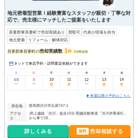
地元密着型営業！経験豊富なスタッフが親切・丁寧な対
応で、売主様にマッチしたご提案をいたします
吾妻郡東吾妻町で売却実績あり
買取可
代表が現場を担当
地元密着
リフォーム・解体対応
1
売却実績数
吾妻郡東吾妻町の
件
※3年以内
ネットで来店予約・訪問査定依頼ができます
土
日
月
火
水
木
金
10
11
13
14
8/8
9
12
○
○
○
○
ー
ー
ー
▶来週以降の予約はこちら
群馬県渋川市石原747-1
所在地
アクセ
JR上越線「渋川」徒歩15分 関越自動車道「渋川伊香保IC」
から車で18...
ス
詳しくみる
売却相談する
無料