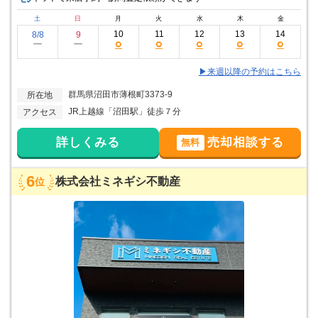
土
日
月
火
水
木
金
10
11
12
13
14
8/8
9
○
○
○
○
○
ー
ー
▶来週以降の予約はこちら
群馬県沼田市薄根町3373-9
所在地
JR上越線「沼田駅」徒歩７分
アクセス
詳しくみる
売却相談する
無料
6
株式会社ミネギシ不動産
位