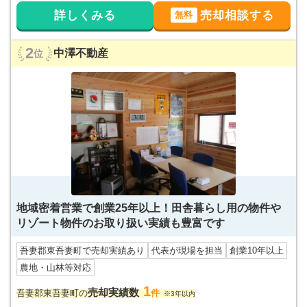
詳しくみる
売却相談する
無料
2
中澤不動産
位
地域密着営業で創業25年以上！田舎暮らし用の物件や
リゾート物件のお取り扱い実績も豊富です
吾妻郡東吾妻町で売却実績あり
代表が現場を担当
創業10年以上
農地・山林等対応
1
売却実績数
吾妻郡東吾妻町の
件
※3年以内