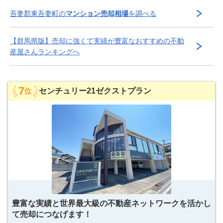
吾妻郡東吾妻町
の
マンション売却相場
を調べる
【
群馬県
版】
売却に強くて実績が豊富な
おすすめの不動
産屋さんランキングへ
7
センチュリー21ゼクストプラン
位
豊富な実績と世界最大級の不動産ネットワークを活かし
て売却につなげます！