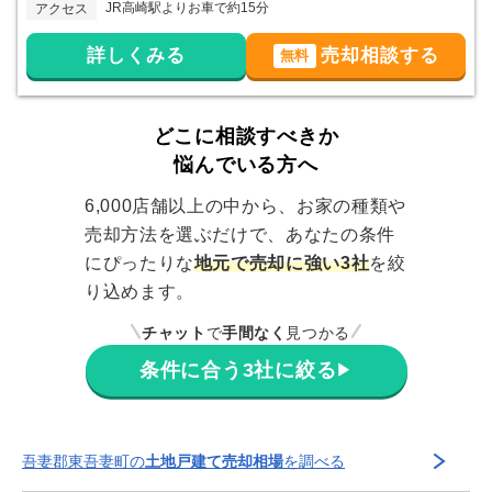
JR高崎駅よりお車で約15分
アクセス
詳しくみる
売却相談する
無料
どこに相談すべきか
悩んでいる方へ
6,000店舗以上の中から、お家の種類や
売却方法を選ぶだけで、あなたの条件
にぴったりな
地元で売却に強い3社
を絞
り込めます。
チャット
で
手間なく
見つかる
条件に合う3社に絞る
▶
吾妻郡東吾妻町
の
土地戸建て売却相場
を調べる