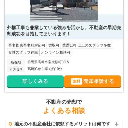
外構工事も兼業している強みを活かし、不動産の早期売
却成功を目指してまいります！
吾妻郡東吾妻町対応可
買取可
業歴10年以上のスタッフ多数
女性スタッフ在籍
オンライン相談可
群馬県高崎市宿大類町38-5
所在地
高崎ICから車で約10分
アクセス
詳しくみる
売却相談する
無料
不動産の売却で
よくある相談
Q
地元の不動産会社に依頼するメリットは何です