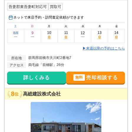
吾妻郡東吾妻町対応可
買取可
ネットで来店予約・訪問査定依頼ができます
土
日
月
火
水
木
金
10
11
13
14
8/8
9
12
○
○
○
○
ー
ー
ー
▶来週以降の予約はこちら
群馬県前橋市天川町2番地7
所在地
両毛線「前橋駅」26分
アクセス
詳しくみる
売却相談する
無料
8
高総建設株式会社
位