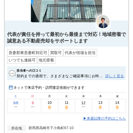
代表が責任を持って最初から最後まで対応！地域密着で
誠意ある不動産売却をサポートします
吾妻郡東吾妻町対応可
買取可
代表が現場を担当
いつでも連絡可
地元密着
担当者への口コミ
契約までの過程で、さまざまなご確認事項にお時間
詳しく見る
を割いていただき、また、前日までに通知できなか
った事項にも迅速にご対応いただき、心より感謝を
ネットで来店予約・訪問査定依頼ができます
申し上げます。峰岸様に仲介に入っていただき、契
土
日
月
火
水
木
金
約までサポートしていただけたことに深く感謝して
おります。今後ともよろしくお願いいたします。
10
11
13
14
8/8
9
12
○
○
○
○
ー
ー
ー
▶来週以降の予約はこちら
群馬県高崎市下小鳥町67-10
所在地