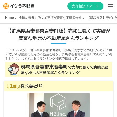
売却相談スタート
Home
全国の売却に強くて実績が豊富な不動産会社
【群馬県版】売却に強
【
群馬県
吾妻郡東吾妻町
版】
売却に強くて実績が
豊富な
地元の不動産屋さんランキング
はじめての方へ
「イクラ不動産 群馬県吾妻郡東吾妻町出張所」おすすめの地元で売却に強
不動産会社を探す
くて実績が豊富な地元の不動産会社を、
群馬県吾妻郡東吾妻町での売却実績
をもとに、おすすめ順にランキング形式で掲載しています。
物件の価格を知る
群馬県
吾妻郡東吾妻町
で
売却に強くて実績が豊
富な
地元の不動産屋さんランキング
お家の売却を学ぶ
1
株式会社H2
位
不動産会社向け情報