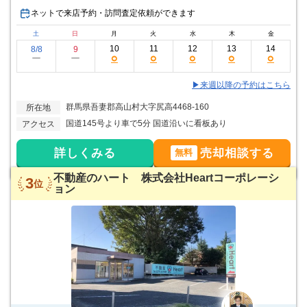
ネットで来店予約・訪問査定依頼ができます
土
日
月
火
水
木
金
10
11
12
13
14
8/8
9
○
○
○
○
○
ー
ー
▶来週以降の予約はこちら
群馬県吾妻郡高山村大字尻高4468-160
所在地
国道145号より車で5分 国道沿いに看板あり
アクセス
詳しくみる
売却相談する
無料
不動産のハート 株式会社Heartコーポレーシ
3
位
ョン