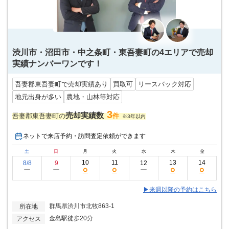
渋川市・沼田市・中之条町・東吾妻町の4エリアで売却
実績ナンバーワンです！
吾妻郡東吾妻町で売却実績あり
買取可
リースバック対応
地元出身が多い
農地・山林等対応
3
売却実績数
吾妻郡東吾妻町の
件
※3年以内
ネットで来店予約・訪問査定依頼ができます
土
日
月
火
水
木
金
10
11
13
14
8/8
9
12
○
○
○
○
ー
ー
ー
▶来週以降の予約はこちら
群馬県渋川市北牧863-1
所在地
金島駅徒歩20分
アクセス