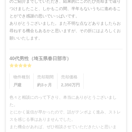
のご紹介までしていただき、結果的にこのたび売却まで辿り
つけましたこと、しかもこの間、半年もないうちに進めるこ
とができ感謝の思いでいっぱいです。

ありがとうございました。また不明な点などありましたらお
尋ねする機会もあるかと思いますが、その折にはよろしくお
願いいたします。
40代
男性
（
埼玉県春日部市
）
物件種別
売却期間
売却価格
戸建
約3ヶ月
2,350
万円
色々と相談にのって下さり、本当にありがとうございまし
た。

とにかく返信が早かったので、話がテンポよく進み、ストレ
スを感じる事はありませんでした。

また機会があれば、ぜひ相談させていただきたいと思いま