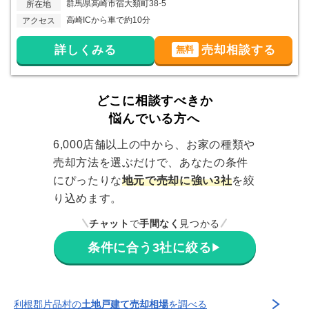
群馬県高崎市宿大類町38-5
所在地
高崎ICから車で約10分
アクセス
詳しくみる
売却相談する
無料
どこに相談すべきか
悩んでいる方へ
6,000店舗以上の中から、お家の種類や
売却方法を選ぶだけで、あなたの条件
にぴったりな
地元で売却に強い3社
を絞
り込めます。
チャット
で
手間なく
見つかる
条件に合う3社に絞る
▶
利根郡片品村
の
土地戸建て売却相場
を調べる