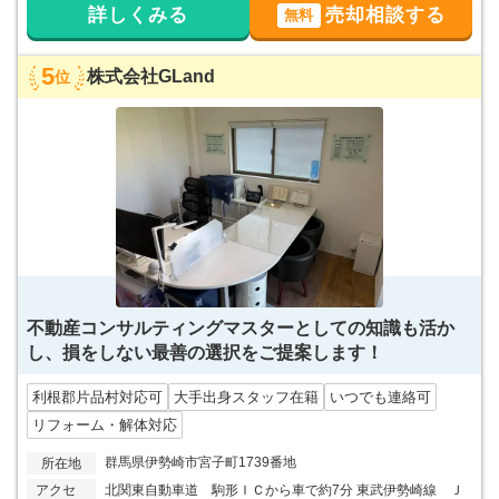
詳しくみる
売却相談する
無料
5
株式会社GLand
位
不動産コンサルティングマスターとしての知識も活か
し、損をしない最善の選択をご提案します！
利根郡片品村対応可
大手出身スタッフ在籍
いつでも連絡可
リフォーム・解体対応
群馬県伊勢崎市宮子町1739番地
所在地
アクセ
北関東自動車道 駒形ＩＣから車で約7分 東武伊勢崎線 Ｊ