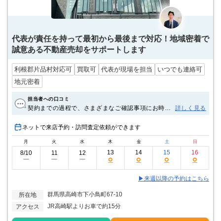
代表が責任を持って最初から最後まで対応！地域密着で
誠意ある不動産売却をサポートします
利根郡片品村対応可
買取可
代表が現場を担当
いつでも連絡可
地元密着
担当者への口コミ
契約までの過程で、さまざまなご確認事項にお時間
詳しく見る
を割いていただき、また、前日までに通知できなか
った事項にも迅速にご対応いただき、心より感謝を
ネットで来店予約・訪問査定依頼ができます
申し上げます。峰岸様に仲介に入っていただき、契
月
火
水
木
金
土
日
約までサポートしていただけたことに深く感謝して
おります。今後ともよろしくお願いいたします。
13
14
15
16
8/10
11
12
○
○
○
○
ー
ー
ー
▶来週以降の予約はこちら
群馬県高崎市下小鳥町67-10
所在地
JR高崎駅よりお車で約15分
アクセス