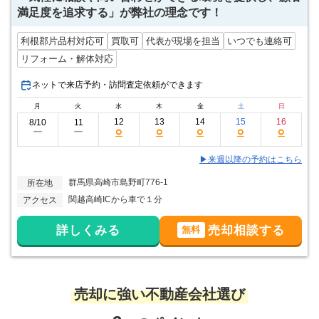
満足度を追求する」が弊社の理念です！
利根郡片品村対応可
買取可
代表が現場を担当
いつでも連絡可
リフォーム・解体対応
ネットで来店予約・訪問査定依頼ができます
月
火
水
木
金
土
日
12
13
14
15
16
8/10
11
○
○
○
○
○
ー
ー
▶来週以降の予約はこちら
群馬県高崎市島野町776-1
所在地
関越高崎ICから車で１分
アクセス
詳しくみる
売却相談する
無料
売却に強い不動産会社選び