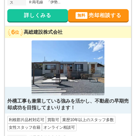
Ｒ両毛線 「伊勢...
ス
詳しくみる
売却相談する
無料
6
高総建設株式会社
位
外構工事も兼業している強みを活かし、不動産の早期売
却成功を目指してまいります！
利根郡片品村対応可
買取可
業歴10年以上のスタッフ多数
女性スタッフ在籍
オンライン相談可