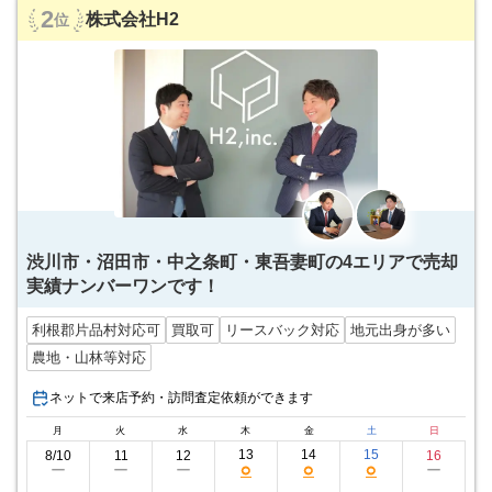
2
株式会社H2
位
渋川市・沼田市・中之条町・東吾妻町の4エリアで売却
実績ナンバーワンです！
利根郡片品村対応可
買取可
リースバック対応
地元出身が多い
農地・山林等対応
ネットで来店予約・訪問査定依頼ができます
月
火
水
木
金
土
日
13
14
15
8/10
11
12
16
○
○
○
ー
ー
ー
ー