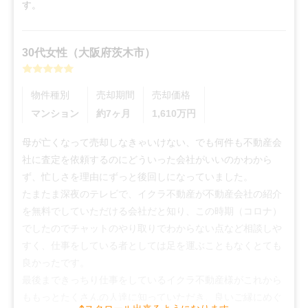
す。
30代
女性
（
大阪府茨木市
）
物件種別
売却期間
売却価格
マンション
約7ヶ月
1,610
万円
母が亡くなって売却しなきゃいけない、でも何件も不動産会
社に査定を依頼するのにどういった会社がいいのかわから
ず、忙しさを理由にずっと後回しになっていました。

たまたま深夜のテレビで、イクラ不動産が不動産会社の紹介
を無料でしていただける会社だと知り、この時期（コロナ）
でしたのでチャットのやり取りでわからない点など相談しや
すく、仕事をしている者としては足を運ぶこともなくとても
良かったです。

最後まできっちり仕事をしているイクラ不動産様がこれから
ももっとたくさんの人達に知っていただき、良いご縁にめぐ