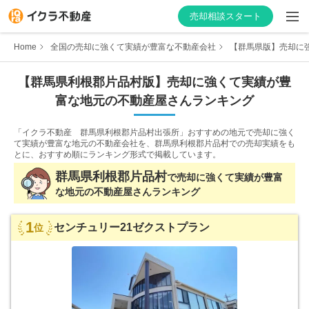
売却相談スタート
Home
全国の売却に強くて実績が豊富な不動産会社
【群馬県版】売却に強
【
群馬県
利根郡片品村
版】
売却に強くて実績が豊
富な
地元の不動産屋さんランキング
はじめての方へ
「イクラ不動産 群馬県利根郡片品村出張所」おすすめの地元で売却に強く
不動産会社を探す
て実績が豊富な地元の不動産会社を、
群馬県利根郡片品村での売却実績をも
とに、おすすめ順にランキング形式で掲載しています。
物件の価格を知る
群馬県
利根郡片品村
で
売却に強くて実績が豊富
な
地元の不動産屋さんランキング
お家の売却を学ぶ
1
センチュリー21ゼクストプラン
位
不動産会社向け情報