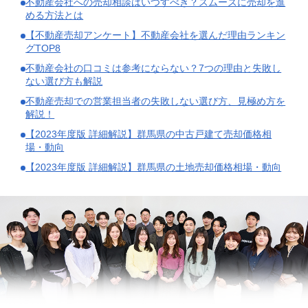
不動産会社への売却相談はいつすべき？スムーズに売却を進
める方法とは
【不動産売却アンケート】不動産会社を選んだ理由ランキン
グTOP8
不動産会社の口コミは参考にならない？7つの理由と失敗し
ない選び方も解説
不動産売却での営業担当者の失敗しない選び方、見極め方を
解説！
【2023年度版 詳細解説】群馬県の中古戸建て売却価格相
場・動向
【2023年度版 詳細解説】群馬県の土地売却価格相場・動向