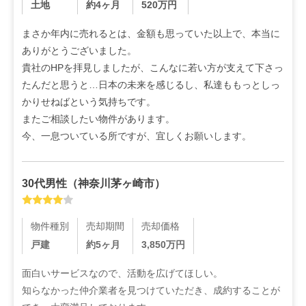
土地
約4ヶ月
520
万円
まさか年内に売れるとは、金額も思っていた以上で、本当に
ありがとうございました。

貴社のHPを拝見しましたが、こんなに若い方が支えて下さっ
たんだと思うと…日本の未来を感じるし、私達ももっとしっ
かりせねばという気持ちです。

またご相談したい物件があります。

今、一息ついている所ですが、宜しくお願いします。
30代
男性
（
神奈川茅ヶ崎市
）
物件種別
売却期間
売却価格
戸建
約5ヶ月
3,850
万円
面白いサービスなので、活動を広げてほしい。

知らなかった仲介業者を見つけていただき、成約することが