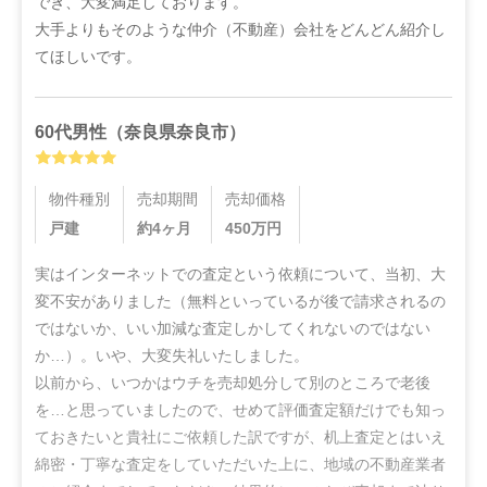
でき、大変満足しております。

大手よりもそのような仲介（不動産）会社をどんどん紹介し
てほしいです。
60代
男性
（
奈良県奈良市
）
物件種別
売却期間
売却価格
戸建
約4ヶ月
450
万円
実はインターネットでの査定という依頼について、当初、大
変不安がありました（無料といっているが後で請求されるの
ではないか、いい加減な査定しかしてくれないのではない
か…）。いや、大変失礼いたしました。

以前から、いつかはウチを売却処分して別のところで老後
を…と思っていましたので、せめて評価査定額だけでも知っ
ておきたいと貴社にご依頼した訳ですが、机上査定とはいえ
綿密・丁寧な査定をしていただいた上に、地域の不動産業者