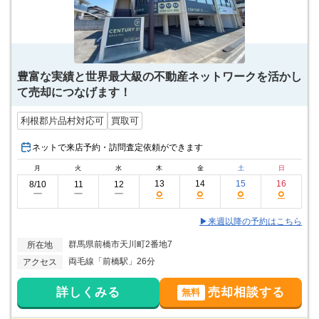
豊富な実績と世界最大級の不動産ネットワークを活かし
て売却につなげます！
利根郡片品村対応可
買取可
ネットで来店予約・訪問査定依頼ができます
月
火
水
木
金
土
日
13
14
15
16
8/10
11
12
○
○
○
○
ー
ー
ー
▶来週以降の予約はこちら
群馬県前橋市天川町2番地7
所在地
両毛線「前橋駅」26分
アクセス
詳しくみる
売却相談する
無料