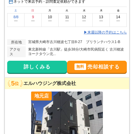
ネットで来店予約・訪問査定依頼ができます
土
日
月
火
水
木
金
8/8
9
10
11
12
13
14
ー
ー
ー
ー
ー
ー
ー
▶来週以降の予約はこちら
宮城県大崎市古川穂波七丁目8-27 ブリランテハウス1-B
所在地
アクセ
東北新幹線「古川駅」徒歩38分/大崎市民病院近く 古川穂波
ヨークタウン北...
ス
詳しくみる
売却相談する
無料
5
エルハウジング株式会社
位
地元店