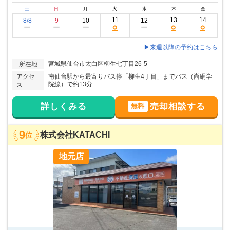
土
日
月
火
水
木
金
11
13
14
8/8
9
10
12
○
○
○
ー
ー
ー
ー
▶来週以降の予約はこちら
宮城県仙台市太白区柳生七丁目26-5
所在地
アクセ
南仙台駅から最寄りバス停「柳生4丁目」までバス（尚絅学
院線）で約13分
ス
詳しくみる
売却相談する
無料
9
株式会社KATACHI
位
地元店