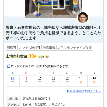
塩竈・石巻市周辺の土地売却なら地域密着型の弊社へ！
売主様のお手間やご負担を軽減できるよう、とことんサ
ポートいたします
買取可
いつでも連絡可
地元密着
大手フランチャイズ加盟
30
土地売却実績
件
※3年以内
ネットで来店予約・訪問査定依頼ができます
土
日
月
火
水
木
金
13
14
8/8
9
10
11
12
○
○
ー
ー
ー
ー
ー
▶来週以降の予約はこちら
宮城県塩竈市南町5-5
所在地
仙石線「西塩釜駅」より徒歩２分
アクセス