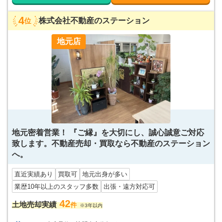
4
株式会社不動産のステーション
位
地元店
地元密着営業！ 『ご縁』を大切にし、誠心誠意ご対応
致します。不動産売却・買取なら不動産のステーション
へ。
直近実績あり
買取可
地元出身が多い
業歴10年以上のスタッフ多数
出張・遠方対応可
42
土地売却実績
件
※3年以内