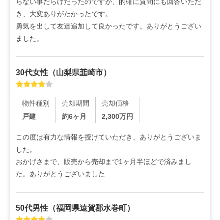
らない事だらけだったのですが、的確に質問にも回答いただ
き、大変ありがたかったです。

勇気を出して友達追加して良かったです。ありがとうござい
ました。
30代
女性
（
山梨県韮崎市
）
物件種別
売却期間
売却価格
戸建
約6ヶ月
2,300
万円
この度は有力な情報を授けていただき、ありがとうございま
した。

おかげさまで、販売から売却まで1ヶ月半ほどで済みまし
た。ありがとうございました
50代
男性
（
福岡県遠賀郡水巻町
）