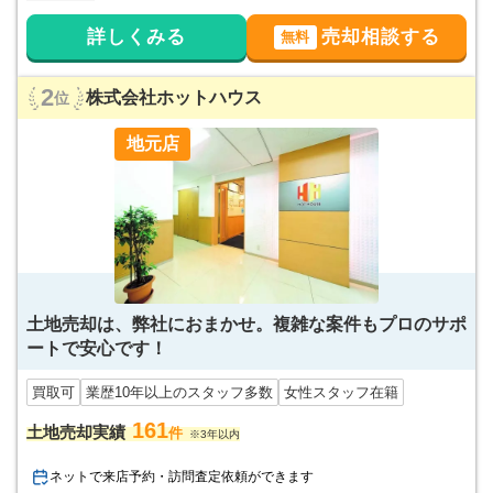
詳しくみる
売却相談する
無料
2
株式会社ホットハウス
位
地元店
土地売却は、弊社におまかせ。複雑な案件もプロのサポ
ートで安心です！
買取可
業歴10年以上のスタッフ多数
女性スタッフ在籍
161
土地売却実績
件
※3年以内
ネットで来店予約・訪問査定依頼ができます