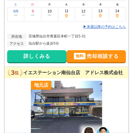
土
日
月
火
水
木
金
11
13
14
8/8
9
10
12
○
○
○
ー
ー
ー
ー
▶来週以降の予約はこちら
宮城県仙台市青葉区本町一丁目5-31
所在地
仙台駅から徒歩5分
アクセス
詳しくみる
売却相談する
無料
3
イエステーション南仙台店 アドレス株式会社
位
地元店