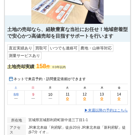
土地の売却なら、経験豊富な当社にお任せ！地域密着型
で安心かつ高値売却を目指すサポートを行います
直近実績あり
買取可
いつでも連絡可
農地・山林等対応
測量サービスあり
158
土地売却実績
件
※3年以内
ネットで来店予約・訪問査定依頼ができます
土
日
月
火
水
木
金
11
12
13
14
8/8
9
10
○
○
○
○
ー
ー
ー
▶来週以降の予約はこちら
宮城県宮城郡利府町新中道三丁目1-1
所在地
アクセ
JR東北本線「利府駅」徒歩20分 JR東北本線「新利府駅」徒
歩7分 イオ...
ス