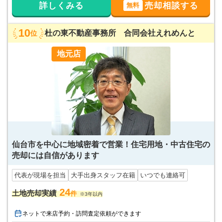
詳しくみる
売却相談する
無料
10
杜の東不動産事務所 合同会社えれめんと
位
地元店
仙台市を中心に地域密着で営業！住宅用地・中古住宅の
売却には自信があります
代表が現場を担当
大手出身スタッフ在籍
いつでも連絡可
24
土地売却実績
件
※3年以内
ネットで来店予約・訪問査定依頼ができます