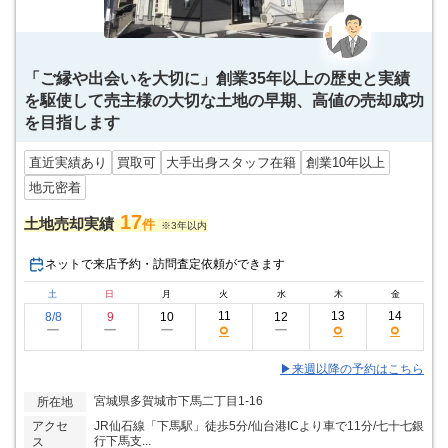
「ご縁や出会いを大切に」創業35年以上の歴史と実績
を駆使して売主様の大切な土地の早期、高値の売却成功
を目指します
直近実績あり
買取可
大手出身スタッフ在籍
創業10年以上
地元密着
17
土地売却実績
件
※3年以内
ネットで来店予約・訪問査定依頼ができます
土
日
月
火
水
木
金
11
13
14
8/8
9
10
12
○
○
○
ー
ー
ー
ー
▶来週以降の予約はこちら
宮城県多賀城市下馬二丁目1-16
所在地
アクセ
JR仙石線「下馬駅」徒歩5分/仙台港ICより車で11分/七十七銀
行下馬支...
ス