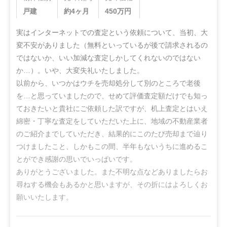
戸建
約4ヶ月
450
万円
実はインターネットでの査定という依頼について、当初、大
変不安がありました（無料といっているが後で請求されるの
ではないか、いい加減な査定しかしてくれないのではない
か…）。いや、大変失礼いたしました。

以前から、いつかはウチを売却処分して別のところで老後
を…と思っていましたので、せめて評価査定額だけでも知っ
ておきたいと貴社にご依頼した訳ですが、机上査定とはいえ
綿密・丁寧な査定をしていただいた上に、地域の不動産業者
のご紹介までしていただき、結果的にこのたび売却まで辿り
つけましたこと、しかもこの間、半年もないうちに進めるこ
とができ感謝の思いでいっぱいです。

ありがとうございました。また不明な点などありましたらお
尋ねする機会もあるかと思いますが、その折にはよろしくお
願いいたします。