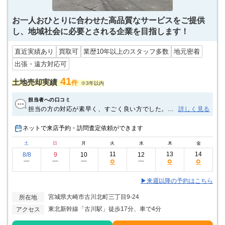
お一人おひとりに合わせた高品質なサービスをご提供
し、地域社会に必要とされる企業を目指します！
直近実績あり
買取可
業歴10年以上のスタッフ多数
地元密着
出張・遠方対応可
41
土地売却実績
件
※3年以内
担当者への口コミ
担当の方の対応が素早く、すごく良い方でした。気
詳しく見る
持ちの良いやり取りが出来て良かったです。
ネットで来店予約・訪問査定依頼ができます
土
日
月
火
水
木
金
11
13
14
8/8
9
10
12
○
○
○
ー
ー
ー
ー
▶来週以降の予約はこちら
宮城県大崎市古川北町三丁目9-24
所在地
東北新幹線「古川駅」徒歩17分、車で4分
アクセス