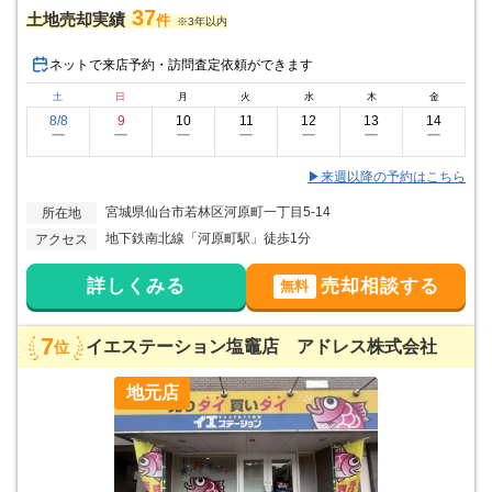
37
土地売却実績
件
※3年以内
ネットで来店予約・訪問査定依頼ができます
土
日
月
火
水
木
金
8/8
9
10
11
12
13
14
ー
ー
ー
ー
ー
ー
ー
▶来週以降の予約はこちら
宮城県仙台市若林区河原町一丁目5-14
所在地
地下鉄南北線「河原町駅」徒歩1分
アクセス
詳しくみる
売却相談する
無料
7
イエステーション塩竈店 アドレス株式会社
位
地元店