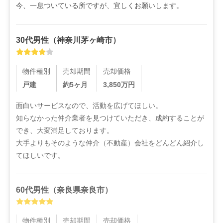
今、一息ついている所ですが、宜しくお願いします。
30代
男性
（
神奈川茅ヶ崎市
）
物件種別
売却期間
売却価格
戸建
約5ヶ月
3,850
万円
面白いサービスなので、活動を広げてほしい。

知らなかった仲介業者を見つけていただき、成約することが
でき、大変満足しております。

大手よりもそのような仲介（不動産）会社をどんどん紹介し
てほしいです。
60代
男性
（
奈良県奈良市
）
物件種別
売却期間
売却価格