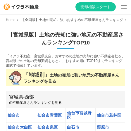
売却相談スタート
Home
【全国版】土地の売却に強いおすすめの不動産屋さんランキング
【
宮城県
版】
土地の売却に強い
地元の不動産屋さ
んランキング
TOP10
はじめての方へ
「イクラ不動産 宮城県支店」おすすめの土地の売却に強い不動産会社を、
不動産会社を探す
宮城県での土地の売却実績をもとに、おすすめ順にTOP10までランキング
形式で掲載しています。
物件の価格を知る
「地域別」
土地の売却に強い
地元の不動産屋さん
ランキングを見る
お家の売却を学ぶ
宮城県
-
西部
の不動産屋さんランキングを見る
不動産会社向け情報
仙台市宮城野
仙台市
仙台市青葉区
仙台市若林区
区
仙台市太白区
仙台市泉区
白石市
栗原市