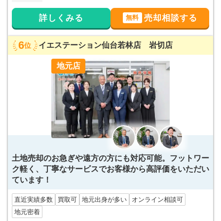
詳しくみる
売却相談する
無料
6
イエステーション仙台若林店 岩切店
位
地元店
土地売却のお急ぎや遠方の方にも対応可能。フットワー
ク軽く、丁寧なサービスでお客様から高評価をいただい
ています！
直近実績多数
買取可
地元出身が多い
オンライン相談可
地元密着