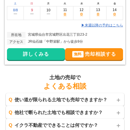
土
日
月
火
水
木
金
11
12
13
14
8/8
9
10
○
○
○
○
ー
ー
ー
▶来週以降の予約はこちら
宮城県仙台市宮城野区出花三丁目23-2
所在地
JR仙石線「中野栄駅」から徒歩9分
アクセス
詳しくみる
売却相談する
無料
土地の売却で
よくある相談
Q
使い道が限られる土地でも売却できますか？
Q
他社で断られた土地でも相談できますか？
Q
イクラ不動産でできることは何ですか？