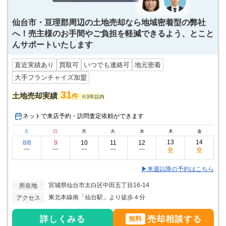
仙台市・亘理郡周辺の土地売却なら地域密着型の弊社
へ！売主様のお手間やご負担を軽減できるよう、とこと
んサポートいたします
直近実績あり
買取可
いつでも連絡可
地元密着
大手フランチャイズ加盟
31
土地売却実績
件
※3年以内
ネットで来店予約・訪問査定依頼ができます
土
日
月
火
水
木
金
13
14
8/8
9
10
11
12
○
○
ー
ー
ー
ー
ー
▶来週以降の予約はこちら
宮城県仙台市太白区中田五丁目16-14
所在地
東北本線南「仙台駅」より徒歩４分
アクセス
詳しくみる
売却相談する
無料