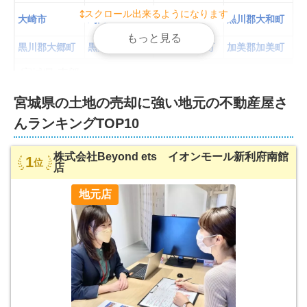
スクロール出来るようになります
スクロール出来るようになります
刈田郡七ヶ宿
大崎市
刈田郡蔵王町
黒川郡大和町
町
もっと見る
もっと見る
黒川郡大郷町
黒川郡大衡村
加美郡色麻町
加美郡加美町
宮城県
-
東部
の不動産屋さんランキングを見る
宮城県
の
土地の売却に強い
地元の不動産屋さ
石巻市
塩竈市
気仙沼市
名取市
んランキング
TOP10
角田市
多賀城市
岩沼市
登米市
栗原市
東松島市
大崎市
富谷市
株式会社Beyond ets イオンモール新利府南館
1
位
店
柴田郡大河原
柴田郡村田町
柴田郡柴田町
柴田郡川崎町
町
地元店
伊具郡丸森町
亘理郡亘理町
亘理郡山元町
宮城郡松島町
宮城郡七ヶ浜
宮城郡利府町
黒川郡大和町
遠田郡涌谷町
町
本吉郡南三陸
遠田郡美里町
牡鹿郡女川町
町