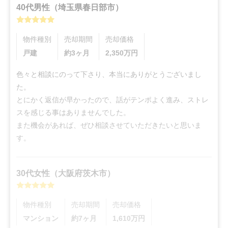
40代
男性
（
埼玉県春日部市
）
物件種別
売却期間
売却価格
戸建
約3ヶ月
2,350
万円
色々と相談にのって下さり、本当にありがとうございまし
た。

とにかく返信が早かったので、話がテンポよく進み、ストレ
スを感じる事はありませんでした。

また機会があれば、ぜひ相談させていただきたいと思いま
す。
30代
女性
（
大阪府茨木市
）
物件種別
売却期間
売却価格
マンション
約7ヶ月
1,610
万円