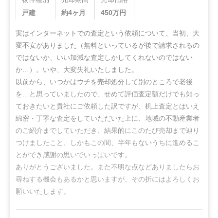
戸建
約4ヶ月
450
万円
実はインターネットでの査定という依頼について、当初、大
変不安がありました（無料といっているが後で請求されるの
ではないか、いい加減な査定しかしてくれないのではない
か…）。いや、大変失礼いたしました。

以前から、いつかはウチを売却処分して別のところで老後
を…と思っていましたので、せめて評価査定額だけでも知っ
ておきたいと貴社にご依頼した訳ですが、机上査定とはいえ
綿密・丁寧な査定をしていただいた上に、地域の不動産業者
のご紹介までしていただき、結果的にこのたび売却まで辿り
つけましたこと、しかもこの間、半年もないうちに進めるこ
とができ感謝の思いでいっぱいです。

ありがとうございました。また不明な点などありましたらお
尋ねする機会もあるかと思いますが、その折にはよろしくお
願いいたします。