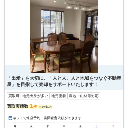
「出愛」を大切に、「人と人、人と地域をつなぐ不動産
屋」を目指して売却をサポートいたします！
買取可
地元出身が多い
地元密着
農地・山林等対応
1
買取実績数
件
※3年以内
ネットで来店予約・訪問査定依頼ができます
月
火
水
木
金
土
日