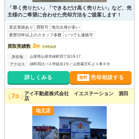
「早く売りたい」「できるだけ高く売りたい」など、売
主様のご希望に合わせた売却方法をご提案します！
直近実績あり
買取可
地元出身が多い
業歴10年以上のスタッフ多数
いつでも連絡可
3
買取実績数
件
※3年以内
山形県山形市緑町四丁目19-17
所在地
緑町四辻バス停徒歩1分／山形蔵王ICより車６分
アクセス
詳しくみる
売却相談する
無料
アイ不動産株式会社 イエステーション 酒田
7
位
店
地元店