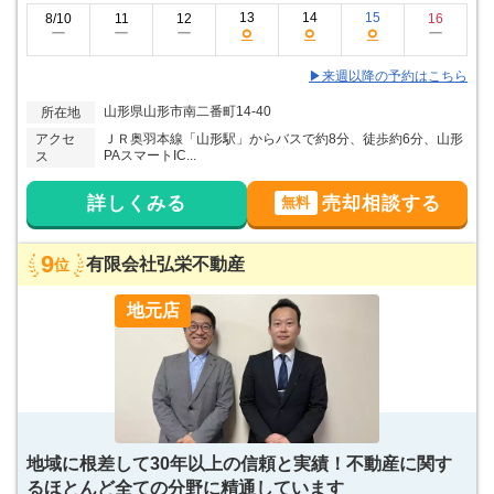
13
14
15
8/10
11
12
16
○
○
○
ー
ー
ー
ー
▶来週以降の予約はこちら
山形県山形市南二番町14-40
所在地
アクセ
ＪＲ奥羽本線「山形駅」からバスで約8分、徒歩約6分、山形
PAスマートIC...
ス
詳しくみる
売却相談する
無料
9
有限会社弘栄不動産
位
地元店
地域に根差して30年以上の信頼と実績！不動産に関す
るほとんど全ての分野に精通しています