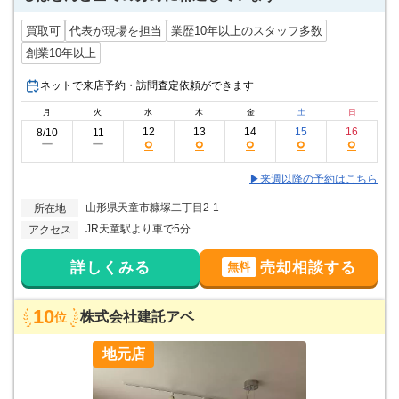
買取可
代表が現場を担当
業歴10年以上のスタッフ多数
創業10年以上
ネットで来店予約・訪問査定依頼ができます
月
火
水
木
金
土
日
12
13
14
15
16
8/10
11
○
○
○
○
○
ー
ー
▶来週以降の予約はこちら
山形県天童市糠塚二丁目2-1
所在地
JR天童駅より車で5分
アクセス
詳しくみる
売却相談する
無料
10
株式会社建託アベ
位
地元店