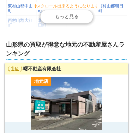
東村山郡中山
スクロール出来るようになります
スクロール出来るようになります
スクロール出来るようになります
スクロール出来るようになります
西村山郡河北
西村山郡西川
西村山郡朝日
町
町
町
町
もっと見る
もっと見る
もっと見る
もっと見る
西村山郡大江
北村山郡大石
町
田町
山形県
-
置賜
の不動産屋さんランキングを見る
山形県
の
買取が得意な
地元の不動産屋さんラ
ンキング
東置賜郡高畠
米沢市
長井市
南陽市
町
東置賜郡川西
西置賜郡小国
西置賜郡白鷹
西置賜郡飯豊
1
曙不動産有限会社
位
町
町
町
町
地元店
山形県
-
庄内
の不動産屋さんランキングを見る
東田川郡三川
東田川郡庄内
鶴岡市
酒田市
町
町
飽海郡遊佐町
山形県
-
最上
の不動産屋さんランキングを見る