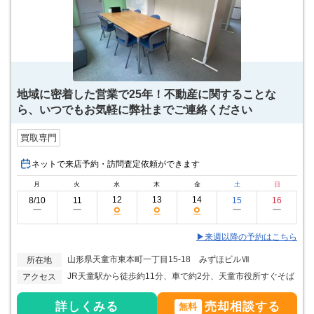
地域に密着した営業で25年！不動産に関することな
ら、いつでもお気軽に弊社までご連絡ください
買取専門
ネットで来店予約・訪問査定依頼ができます
月
火
水
木
金
土
日
12
13
14
8/10
11
15
16
○
○
○
ー
ー
ー
ー
▶来週以降の予約はこちら
山形県天童市東本町一丁目15-18 みずほビルⅦ
所在地
JR天童駅から徒歩約11分、車で約2分、天童市役所すぐそば
アクセス
詳しくみる
売却相談する
無料