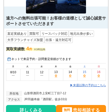
遠方への無料出張可能！お客様の道標として誠心誠意サ
ポートさせていただきます
直近実績あり
買取可
リースバック対応
地元出身が多い
大手フランチャイズ加盟
出張・遠方対応可
4
買取実績数
件
※3年以内
ネットで来店予約・訪問査定依頼ができます
月
火
水
木
金
土
日
13
14
15
16
8/10
11
12
○
○
○
○
ー
ー
ー
▶来週以降の予約はこちら
山形県酒田市上安町三丁目7-12
所在地
JR羽越本線「酒田駅」徒歩33分
アクセス
詳しくみる
売却相談する
無料