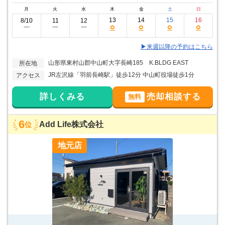
月
火
水
木
金
土
日
13
14
15
16
8/10
11
12
○
○
○
○
ー
ー
ー
▶来週以降の予約はこちら
山形県東村山郡中山町大字長崎185 K.BLDG EAST
所在地
JR左沢線「羽前長崎駅」徒歩12分 中山町役場徒歩1分
アクセス
詳しくみる
売却相談する
無料
6
Add Life株式会社
位
地元店