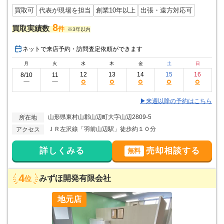
買取可
代表が現場を担当
創業10年以上
出張・遠方対応可
8
買取実績数
件
※3年以内
ネットで来店予約・訪問査定依頼ができます
月
火
水
木
金
土
日
12
13
14
15
16
8/10
11
○
○
○
○
○
ー
ー
▶来週以降の予約はこちら
山形県東村山郡山辺町大字山辺2809-5
所在地
ＪＲ左沢線「羽前山辺駅」徒歩約１０分
アクセス
詳しくみる
売却相談する
無料
4
みずほ開発有限会社
位
地元店