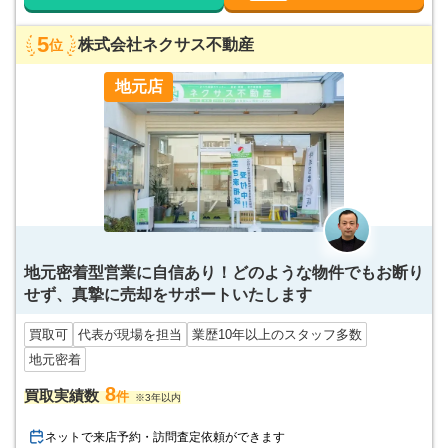
5
株式会社ネクサス不動産
位
地元店
地元密着型営業に自信あり！どのような物件でもお断り
せず、真摯に売却をサポートいたします
買取可
代表が現場を担当
業歴10年以上のスタッフ多数
地元密着
8
買取実績数
件
※3年以内
ネットで来店予約・訪問査定依頼ができます