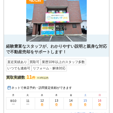
経験豊富なスタッフが、わかりやすい説明と親身な対応
で不動産売却をサポートします！
直近実績あり
買取可
業歴10年以上のスタッフ多数
いつでも連絡可
リフォーム・解体対応
11
買取実績数
件
※3年以内
ネットで来店予約・訪問査定依頼ができます
月
火
水
木
金
土
日
12
13
14
15
16
8/10
11
○
○
○
○
○
ー
ー