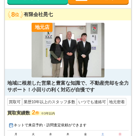
8
有限会社晃七
位
地元店
地域に根差した営業と豊富な知識で、不動産売却を全力
サポート！小回りの利く対応が自慢です
買取可
業歴10年以上のスタッフ多数
いつでも連絡可
地元密着
2
買取実績数
件
※3年以内
ネットで来店予約・訪問査定依頼ができます
月
火
水
木
金
土
日