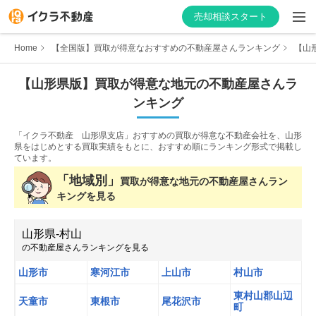
売却相談スタート
Home
【全国版】買取が得意なおすすめの不動産屋さんランキング
【山
【
山形県
版】
買取が得意な
地元の不動産屋さんラ
ンキング
はじめての方へ
「イクラ不動産 山形県支店」おすすめの買取が得意な不動産会社を、
山形
不動産会社を探す
県をはじめとする買取実績をもとに、おすすめ順にランキング形式で掲載し
ています。
物件の価格を知る
「地域別」
買取が得意な
地元の不動産屋さんラン
キングを見る
お家の売却を学ぶ
山形県
-
村山
の不動産屋さんランキングを見る
不動産会社向け情報
山形市
寒河江市
上山市
村山市
東村山郡山辺
天童市
東根市
尾花沢市
町