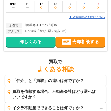
12
13
14
15
16
8/10
11
○
○
○
○
○
ー
ー
▶来週以降の予約はこちら
山形県寒河江市小沼町151
所在地
JR左沢線「寒河江駅」徒歩10分
アクセス
詳しくみる
売却相談する
無料
買取で
よくある相談
Q
「仲介」と「買取」の違いは何ですか？
Q
買取を依頼する場合、不動産会社はどう選べば
いいですか？
Q
イクラ不動産でできることは何ですか？