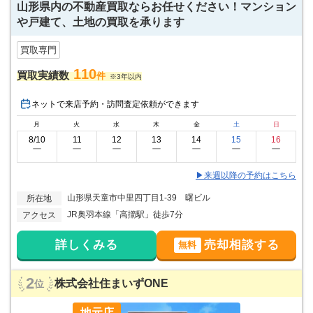
山形県内の不動産買取ならお任せください！マンション
新庄市
最上郡金山町
最上郡最上町
最上郡舟形町
や戸建て、土地の買取を承ります
最上郡真室川
最上郡大蔵村
最上郡鮭川村
最上郡戸沢村
買取専門
町
110
買取実績数
件
※3年以内
ネットで来店予約・訪問査定依頼ができます
月
火
水
木
金
土
日
8/10
11
12
13
14
15
16
ー
ー
ー
ー
ー
ー
ー
▶来週以降の予約はこちら
山形県天童市中里四丁目1-39 曙ビル
所在地
JR奥羽本線「高擶駅」徒歩7分
アクセス
詳しくみる
売却相談する
無料
2
株式会社住まいずONE
位
地元店