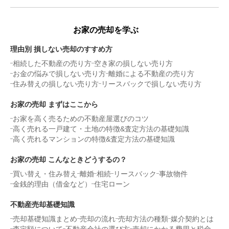
お家の売却を学ぶ
理由別 損しない売却のすすめ方
相続した不動産の売り方
空き家の損しない売り方
お金の悩みで損しない売り方
離婚による不動産の売り方
住み替えの損しない売り方
リースバックで損しない売り方
お家の売却 まずはここから
お家を高く売るための不動産屋選びのコツ
高く売れる一戸建て・土地の特徴&査定方法の基礎知識
高く売れるマンションの特徴&査定方法の基礎知識
お家の売却 こんなときどうするの？
買い替え・住み替え
離婚
相続
リースバック
事故物件
金銭的理由（借金など）
住宅ローン
不動産売却基礎知識
売却基礎知識まとめ
売却の流れ
売却方法の種類
媒介契約とは
査定額について
不動産会社の選び方
売却にかかる費用と税金