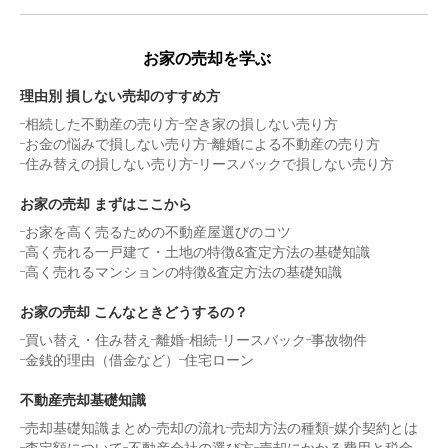
お家の売却を学ぶ
理由別 損しない売却のすすめ方
相続した不動産の売り方
空き家の損しない売り方
お金の悩みで損しない売り方
離婚による不動産の売り方
住み替えの損しない売り方
リースバックで損しない売り方
お家の売却 まずはここから
お家を高く売るための不動産屋選びのコツ
高く売れる一戸建て・土地の特徴&査定方法の基礎知識
高く売れるマンションの特徴&査定方法の基礎知識
お家の売却 こんなときどうするの？
買い替え・住み替え
離婚
相続
リースバック
事故物件
金銭的理由（借金など）
住宅ローン
不動産売却基礎知識
売却基礎知識まとめ
売却の流れ
売却方法の種類
媒介契約とは
査定額について
不動産会社の選び方
売却にかかる費用と税金