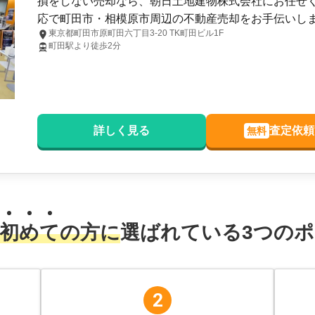
損をしない売却なら、朝日土地建物株式会社にお任せ
応で町田市・相模原市周辺の不動産売却をお手伝いし
東京都町田市原町田六丁目3-20 TK町田ビル1F
町田駅より徒歩2分
詳しく見る
査定依頼
無料
初
め
て
の方に
選ばれている
3
つのポ
2