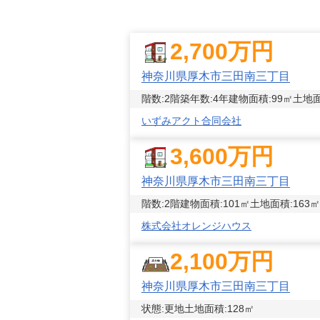
2,700
万円
神奈川県厚木市三田南三丁目
階数:
2
階
築年数:
4年
建物面積:
99
㎡
土地面
いずみアクト合同会社
3,600
万円
神奈川県厚木市三田南三丁目
階数:
2
階
建物面積:
101
㎡
土地面積:
163
㎡
株式会社オレンジハウス
2,100
万円
神奈川県厚木市三田南三丁目
状態:
更地
土地面積:
128
㎡