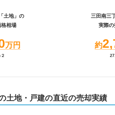
「土地」の
三田南三
価格相場
実際の
0
2,
万円
約
ｍ２
27
の土地・戸建の直近の売却実績