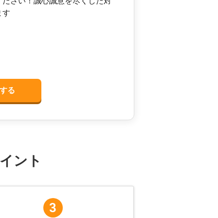
ください！誠心誠意を尽くした対
ます
する
イント
3