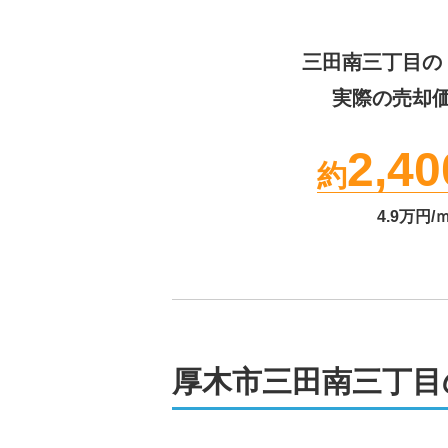
三田南三丁目
の
実際の売却
2,40
約
4.9
万円/
厚木市三田南三丁目