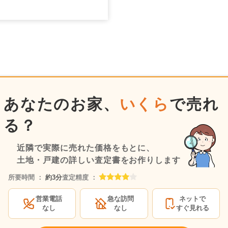
あなたのお家、
いくら
で売れ
る？
近隣で実際に売れた価格をもとに、
土地・戸建の詳しい査定書をお作りします
所要時間 ：
約3分
査定精度 ：
営業電話
急な訪問
ネットで
なし
なし
すぐ見れる