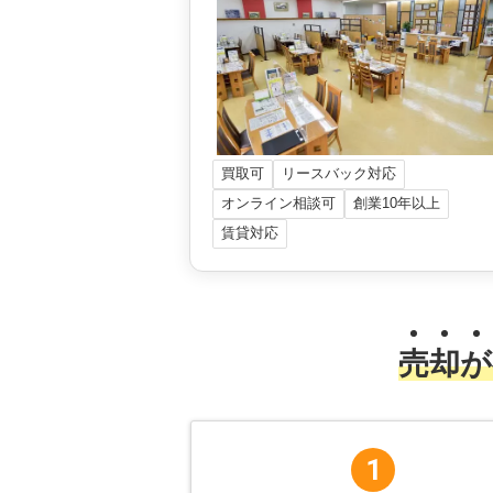
買取可
リースバック対応
オンライン相談可
創業10年以上
賃貸対応
売
却
が
1