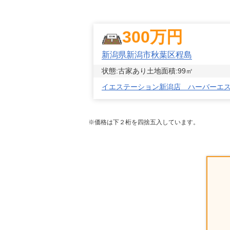
300
万円
新潟県新潟市秋葉区程島
状態:
古家あり
土地面積:
99
㎡
イエステーション新潟店 ハーバーエ
※価格は下２桁を四捨五入しています。