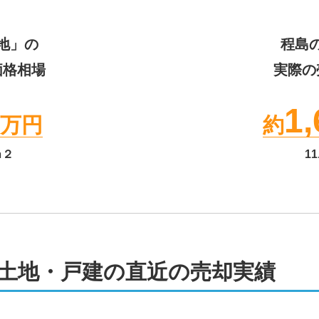
地」の
程島
価格相場
実際の
1,
万円
約
ｍ２
11
土地・戸建の直近の売却実績