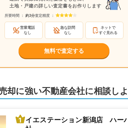
土地・戸建の詳しい査定書をお作りします
所要時間 ：
約3分
査定精度 ：
営業電話
急な訪問
ネットで
なし
なし
すぐ見れる
無料で査定する
売却に強い不動産会社に相談し
イエステーション新潟店 ハー