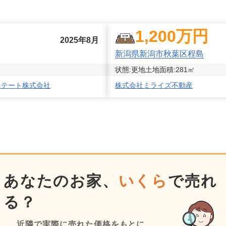
1,200
万円
2025年8月
新潟県新潟市秋葉区程島
状態:
更地
土地面積:
281
㎡
ステート株式会社
株式会社ミライズ不動産
あなたのお家、
いくら
で売れ
る？
近隣で実際に売れた価格をもとに、