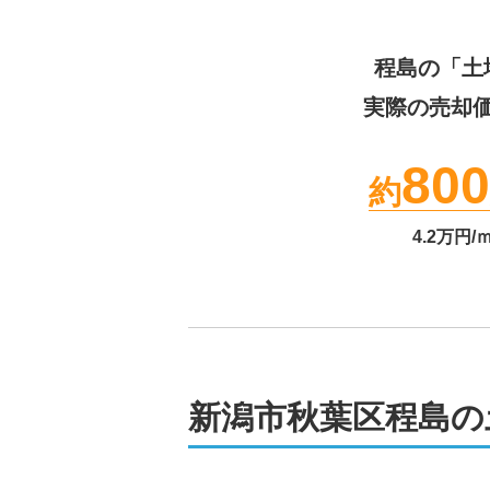
程島
の「土
実際の売却
800
約
4.2
万円/
新潟市秋葉区程島の