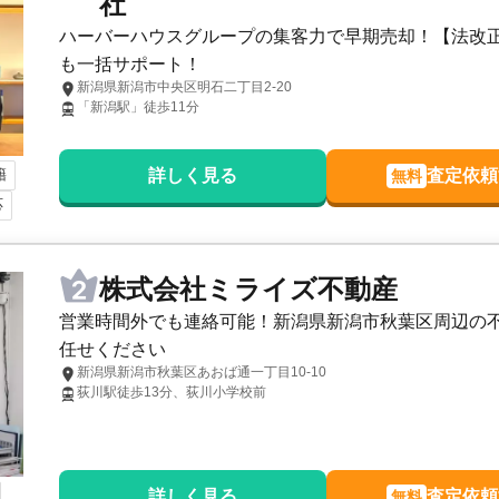
社
ハーバーハウスグループの集客力で早期売却！【法改
も一括サポート！
新潟県新潟市中央区明石二丁目2-20
「新潟駅」徒歩11分
籍
詳しく見る
査定依頼
無料
応
株式会社ミライズ不動産
営業時間外でも連絡可能！新潟県新潟市秋葉区周辺の
任せください
新潟県新潟市秋葉区あおば通一丁目10-10
荻川駅徒歩13分、荻川小学校前
詳しく見る
査定依頼
無料