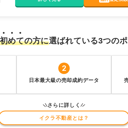
初
め
て
の方に
選ばれている
3
つのポ
2
日本最大級の売却成約データ
さらに詳しく
イクラ不動産とは？