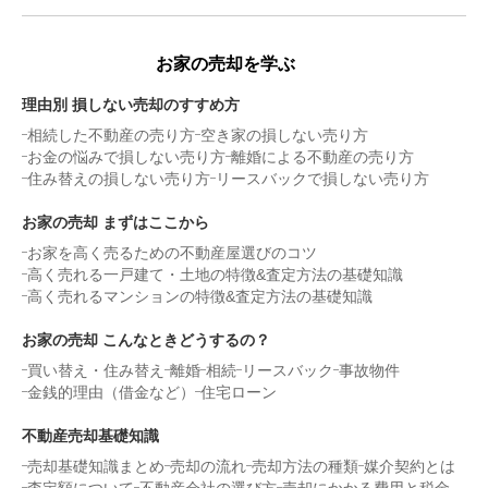
お家の売却を学ぶ
理由別 損しない売却のすすめ方
相続した不動産の売り方
空き家の損しない売り方
お金の悩みで損しない売り方
離婚による不動産の売り方
住み替えの損しない売り方
リースバックで損しない売り方
お家の売却 まずはここから
お家を高く売るための不動産屋選びのコツ
高く売れる一戸建て・土地の特徴&査定方法の基礎知識
高く売れるマンションの特徴&査定方法の基礎知識
お家の売却 こんなときどうするの？
買い替え・住み替え
離婚
相続
リースバック
事故物件
金銭的理由（借金など）
住宅ローン
不動産売却基礎知識
売却基礎知識まとめ
売却の流れ
売却方法の種類
媒介契約とは
査定額について
不動産会社の選び方
売却にかかる費用と税金