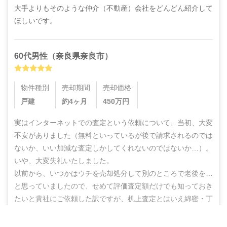
大手よりもそのような仲介（不動産）会社をどんどん紹介して
ほしいです。
60代
男性
（
奈良県奈良市
）
物件種別
売却期間
売却価格
戸建
約4ヶ月
450
万円
実はインターネットでの査定という依頼について、当初、大変
不安がありました（無料といっているが後で請求されるのでは
ないか、いい加減な査定しかしてくれないのではないか…）。
いや、大変失礼いたしました。

以前から、いつかはウチを売却処分して別のところで老後を…
と思っていましたので、せめて評価査定額だけでも知っておき
たいと貴社にご依頼した訳ですが、机上査定とはいえ綿密・丁
寧な査定をしていただいた上に、地域の不動産業者のご紹介ま
でしていただき、結果的にこのたび売却まで辿りつけましたこ