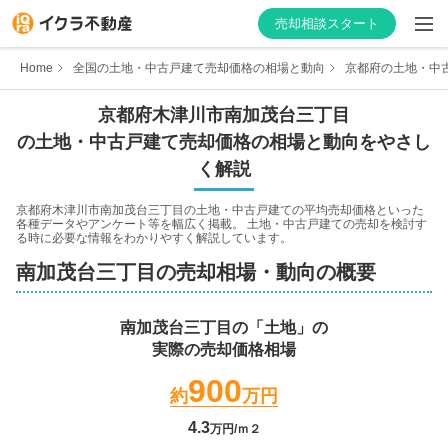
売却相談スタート
Home
全国の土地・中古戸建て売却価格の相場と動向
京都府の土地・中
京都府
木津川市
南加茂台三丁目
の土地・中古戸建て売却価格の相場と動向をやさし
はじめての方へ
く解説
不動産会社を探す
京都府木津川市南加茂台三丁目
の土地・中古戸建ての平均売却価格といった
各種データやアンケート等を幅広く掲載。 土地・中古戸建ての売却を検討す
る時に必要な情報をわかりやすく解説しています。
物件の価格を知る
南加茂台三丁目
の売却相場・動向の概要
お家の売却を学ぶ
南加茂台三丁目
の「土地」の
実際の売却価格相場
不動産会社向け情報
900
約
万円
4.3
万円/ｍ２