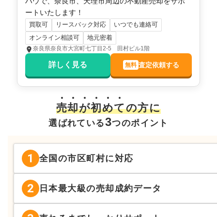
ハウで、奈良市、天理市周辺の不動産売却をサポ
ートいたします！
買取可
リースバック対応
いつでも連絡可
オンライン相談可
地元密着
奈良県奈良市大宮町七丁目2-5 田村ビル1階
詳しく見る
査定依頼する
無料
売
却
が
初
め
て
の方に
3
選ばれている
つのポイント
1
全国の市区町村に対応
2
日本最大級の売却成約データ