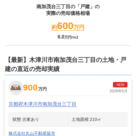
南加茂台三丁目
の「戸建」の
実際の売却価格相場
600
約
万円
6.0
万円/ｍ2
【最新】木津川市南加茂台三丁目の土地・戸
建の直近の売却実績
900
NEW
万円
2026年5月
京都府木津川市南加茂台三丁目
状態:
古家あり
土地面積:
210
㎡
株式会社丸山不動産販売