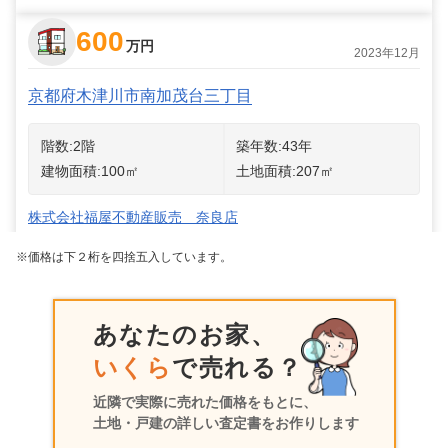
600
万円
2023年12月
京都府木津川市南加茂台三丁目
階数:
2
階
築年数:
43年
建物面積:
100
㎡
土地面積:
207
㎡
株式会社福屋不動産販売 奈良店
※価格は下２桁を四捨五入しています。
あなたのお家、
いくら
で売れる？
近隣で実際に売れた価格をもとに、
土地・戸建の詳しい査定書をお作りします