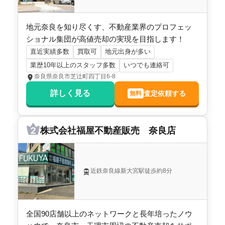
地元奈良を知り尽くす、不動産業界のプロフェッ
ショナル集団が高値売却の実現を目指します！
直近実績多数
買取可
地元出身が多い
業歴10年以上のスタッフ多数
いつでも連絡可
奈良県奈良市芝辻町四丁目6-8
詳しく見る
査定依頼する
無料
株式会社福屋不動産販売 奈良店
近鉄奈良線新大宮駅徒歩約8分
全国90店舗以上のネットワークと長年培ったノウ