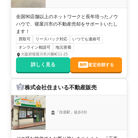
株式会社福屋不動産販売 香里店
全国90店舗以上のネットワークと長年培ったノウ
1,900
ハウで、寝屋川市の不動産売却をサポートいたし
万円
2014年7月
ます！
買取可
リースバック対応
いつでも連絡可
大阪府寝屋川市高宮二丁目
オンライン相談可
地元密着
大阪府寝屋川市川勝町11-25
階数:
2
階
建物面積:
100
㎡
土地面積:
96
㎡
詳しく見る
査定依頼する
無料
センチュリー21 フロンティア住宅販売枚方店
株式会社住まいる不動産販売
2,000
万円
2014年7月
大阪府寝屋川市高宮二丁目
「住道駅」徒歩3分
階数:
2
階
建物面積:
104
㎡
土地面積:
96
㎡