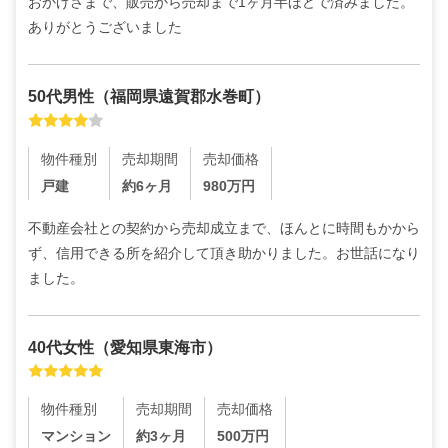
おかげさまで、販売から売却まで1ヶ月半ほどで済みました。
ありがとうございました
50代
男性
（
福岡県遠賀郡水巻町
）
物件種別
売却期間
売却価格
戸建
約6ヶ月
980
万円
不動産会社との契約から売却成立まで、ほんとに時間もかから
ず、信用できる所を紹介して頂き助かりました。お世話になり
ました。
40代
女性
（
愛知県東海市
）
物件種別
売却期間
売却価格
マンション
約3ヶ月
500
万円