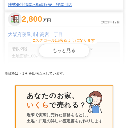
株式会社福屋不動産販売 寝屋川店
2,800
万円
2023年12月
大阪府寝屋川市高宮二丁目
スクロール出来るようになります
階数:
2
階
建物面積:
88
㎡
もっと見る
土地面積:
100
㎡
株式会社住まいる不動産販売
※価格は下２桁を四捨五入しています。
3,000
万円
2023年11月
あなたのお家、
大阪府寝屋川市高宮二丁目
いくら
で売れる？
階数:
2
階
建物面積:
102
㎡
近隣で実際に売れた価格をもとに、
土地面積:
115
㎡
土地・戸建の詳しい査定書をお作りします