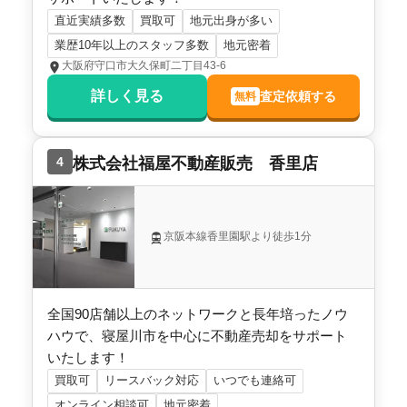
直近実績多数
買取可
地元出身が多い
プラウデストホーム株式会社
業歴10年以上のスタッフ多数
地元密着
大阪府守口市大久保町二丁目43-6
2,500
万円
2009年5月
詳しく見る
査定依頼する
無料
大阪府寝屋川市高宮二丁目
4
株式会社福屋不動産販売 香里店
階数:
2
階
建物面積:
92
㎡
土地面積:
100
㎡
プラウデストホーム株式会社
京阪本線香里園駅より徒歩1分
2,500
万円
2009年5月
全国90店舗以上のネットワークと長年培ったノウ
大阪府寝屋川市高宮二丁目
ハウで、寝屋川市を中心に不動産売却をサポート
いたします！
階数:
2
階
建物面積:
92
㎡
買取可
リースバック対応
いつでも連絡可
土地面積:
100
㎡
オンライン相談可
地元密着