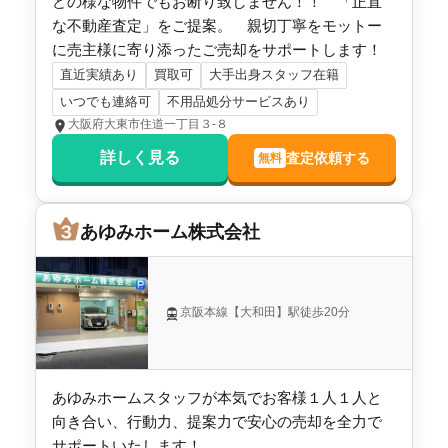
どの様な物件でもお断り致しません！！ 「正直
な不動産査定」をご提案。 親切丁寧をモットー
センチュリー21 フロンティア住宅販売枚方店
に売主様に寄り添ったご売却をサポートします！
2,200
直近実績あり
買取可
大手出身スタッフ在籍
万円
2014年7月
いつでも連絡可
不用品処分サービスあり
大阪府大東市住道一丁目３-８
大阪府寝屋川市高宮二丁目
詳しく見る
査定依頼する
無料
階数:
2
階
建物面積:
107
㎡
土地面積:
93
㎡
あゆみホーム株式会社
センチュリー21 フロンティア住宅販売枚方店
2,200
万円
京阪本線【大和田】駅徒歩20分
2009年6月
大阪府寝屋川市高宮二丁目
あゆみホームスタッフが本気でお客様１人１人と
階数:
2
階
建物面積:
90
㎡
向き合い、行動力、提案力で安心の売却を全力で
土地面積:
100
㎡
サポートいたします！