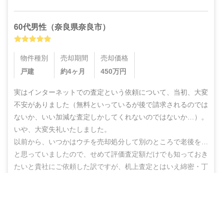
60代
男性
（
奈良県奈良市
）
物件種別
売却期間
売却価格
戸建
約4ヶ月
450
万円
実はインターネットでの査定という依頼について、当初、大変
不安がありました（無料といっているが後で請求されるのでは
ないか、いい加減な査定しかしてくれないのではないか…）。
いや、大変失礼いたしました。

以前から、いつかはウチを売却処分して別のところで老後を…
と思っていましたので、せめて評価査定額だけでも知っておき
たいと貴社にご依頼した訳ですが、机上査定とはいえ綿密・丁
寧な査定をしていただいた上に、地域の不動産業者のご紹介ま
でしていただき、結果的にこのたび売却まで辿りつけましたこ
営業電話なし！ネットで完結
と、しかもこの間、半年もないうちに進めることができ感謝の
無料で査定スタート
思いでいっぱいです。
