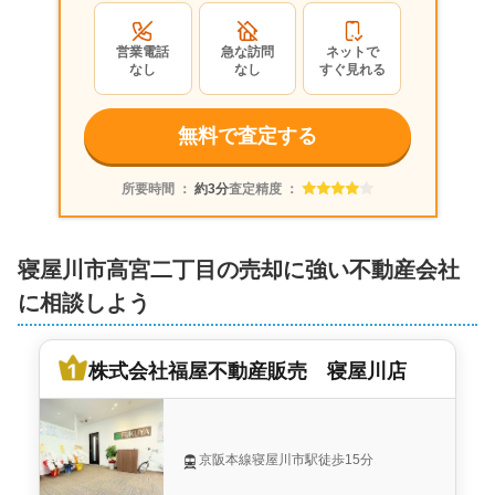
あゆみホーム株式会社
営業電話
急な訪問
ネットで
1,800
なし
なし
すぐ見れる
万円
2020年5月
無料で査定する
大阪府寝屋川市高宮二丁目
所要時間 ：
約3分
査定精度 ：
階数:
2
階
築年数:
27年
建物面積:
111
㎡
土地面積:
133
㎡
寝屋川市高宮二丁目の売却に強い不動産会社
株式会社福屋不動産販売 香里店
に相談しよう
2,000
万円
2018年7月
株式会社福屋不動産販売 寝屋川店
大阪府寝屋川市高宮二丁目
階数:
2
階
築年数:
19年
京阪本線寝屋川市駅徒歩15分
建物面積:
98
㎡
土地面積:
110
㎡