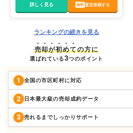
詳しく見る
査定依頼する
無料
ランキングの続きを見る
売
却
が
初
め
て
の方に
3
選ばれている
つのポイント
1
全国の市区町村に対応
2
日本最大級の売却成約データ
3
売れるまでしっかりサポート