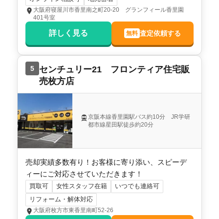
大阪府寝屋川市香里南之町20-20 グランフィール香里園
プラウデストホーム株式会社
401号室
詳しく見る
査定依頼する
無料
2,800
万円
2009年2月
大阪府寝屋川市高宮二丁目
5
センチュリー21 フロンティア住宅販
売枚方店
階数:
2
階
築年数:
17年
建物面積:
93
㎡
土地面積:
100
㎡
京阪本線香里園駅バス約10分 JR学研
都市線星田駅徒歩約20分
プラウデストホーム株式会社
売却実績多数有り！お客様に寄り添い、スピーデ
ィーにご対応させていただきます！
買取可
女性スタッフ在籍
いつでも連絡可
リフォーム・解体対応
大阪府枚方市東香里南町52-26