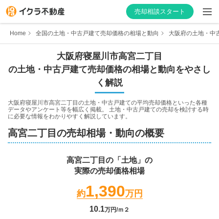
売却相談スタート
Home
全国の土地・中古戸建て売却価格の相場と動向
大阪府の土地・中
大阪府
寝屋川市
高宮二丁目
の土地・中古戸建て売却価格の相場と動向をやさし
はじめての方へ
く解説
不動産会社を探す
大阪府寝屋川市高宮二丁目
の土地・中古戸建ての平均売却価格といった各種
データやアンケート等を幅広く掲載。 土地・中古戸建ての売却を検討する時
に必要な情報をわかりやすく解説しています。
物件の価格を知る
高宮二丁目
の売却相場・動向の概要
お家の売却を学ぶ
高宮二丁目
の「土地」の
実際の売却価格相場
不動産会社向け情報
1,390
約
万円
10.1
万円/ｍ２