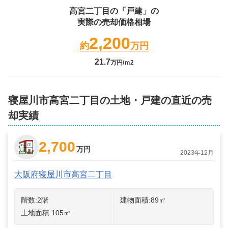
高宮二丁目
の「戸建」の
実際の売却価格相場
2,200
約
万円
21.7
万円/ｍ2
寝屋川市高宮二丁目の土地・戸建の直近の売
却実績
2,700
万円
2023年12月
大阪府寝屋川市高宮二丁目
階数:
2
階
建物面積:
89
㎡
土地面積:
105
㎡