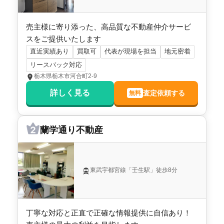
売主様に寄り添った、高品質な不動産仲介サービ
スをご提供いたします
直近実績あり
買取可
代表が現場を担当
地元密着
リースバック対応
栃木県栃木市河合町2-9
詳しく見る
査定依頼する
無料
蘭学通り不動産
東武宇都宮線「壬生駅」徒歩8分
丁寧な対応と正直で正確な情報提供に自信あり！