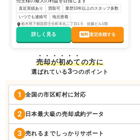
売主様の最大の利益を目指します
直近実績あり
買取可
業歴10年以上のスタッフ多数
いつでも連絡可
地元密着
栃木県下都賀郡壬生町本丸二丁目1-5 佐藤ビル1階
詳しく見る
査定依頼する
無料
売
却
が
初
め
て
の方に
3
選ばれている
つのポイント
1
全国の市区町村に対応
2
日本最大級の売却成約データ
3
売れるまでしっかりサポート