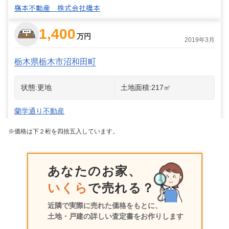
𣘺本不動産 株式会社橋本
1,400
万円
2019年3月
栃木県栃木市沼和田町
状態:
更地
土地面積:
217
㎡
蘭学通り不動産
※価格は下２桁を四捨五入しています。
あなたのお家、
いくら
で売れる？
近隣で実際に売れた価格をもとに、
土地・戸建の詳しい査定書をお作りします