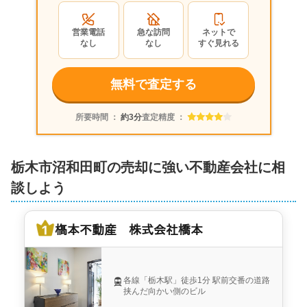
営業電話
急な訪問
ネットで
なし
なし
すぐ見れる
無料で査定する
所要時間 ：
約3分
査定精度 ：
栃木市沼和田町の売却に強い不動産会社に相
談しよう
𣘺本不動産 株式会社橋本
各線「栃木駅」徒歩1分 駅前交番の道路
挟んだ向かい側のビル