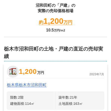
沼和田町
の「戸建」の
実際の売却価格相場
1,200
約
万円
10.5
万円/ｍ2
栃木市沼和田町の土地・戸建の直近の売却実
績
1,200
万円
2023年7月
栃木県栃木市沼和田町
階数:
2
階
築年数:
21年
建物面積:
114
㎡
土地面積:
163
㎡