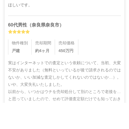
ほしいです。
60代
男性
（
奈良県奈良市
）
物件種別
売却期間
売却価格
戸建
約4ヶ月
450
万円
実はインターネットでの査定という依頼について、当初、大変
不安がありました（無料といっているが後で請求されるのでは
ないか、いい加減な査定しかしてくれないのではないか…）。
いや、大変失礼いたしました。

以前から、いつかはウチを売却処分して別のところで老後を…
と思っていましたので、せめて評価査定額だけでも知っておき
たいと貴社にご依頼した訳ですが、机上査定とはいえ綿密・丁
寧な査定をしていただいた上に、地域の不動産業者のご紹介ま
営業電話なし！ネットで完結
でしていただき、結果的にこのたび売却まで辿りつけましたこ
無料で査定スタート
と、しかもこの間、半年もないうちに進めることができ感謝の