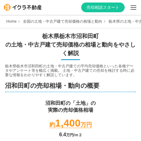
売却相談スタート
Home
全国の土地・中古戸建て売却価格の相場と動向
栃木県の土地・中
栃木県
栃木市
沼和田町
の土地・中古戸建て売却価格の相場と動向をやさし
はじめての方へ
く解説
不動産会社を探す
栃木県栃木市沼和田町
の土地・中古戸建ての平均売却価格といった各種デー
タやアンケート等を幅広く掲載。 土地・中古戸建ての売却を検討する時に必
要な情報をわかりやすく解説しています。
物件の価格を知る
沼和田町
の売却相場・動向の概要
お家の売却を学ぶ
沼和田町
の「土地」の
実際の売却価格相場
不動産会社向け情報
1,400
約
万円
6.4
万円/ｍ２