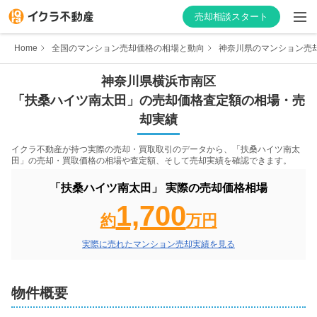
売却相談スタート
Home
全国のマンション売却価格の相場と動向
神奈川県のマンション売
神奈川県
横浜市南区
「
扶桑ハイツ南太田
」の売却価格査定額の相場・売
はじめての方へ
却実績
不動産会社を探す
イクラ不動産が持つ実際の売却・買取取引のデータから、「
扶桑ハイツ南太
田
」の売却・買取価格の相場や査定額、そして売却実績を確認できます。
物件の価格を知る
「
扶桑ハイツ南太田
」 実際の売却価格相場
1,700
お家の売却を学ぶ
約
万円
実際に売れたマンション売却実績を見る
不動産会社向け情報
物件概要