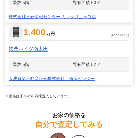
階数:
5
階
専有面積:
50
㎡
株式会社三春情報センター ミック井土ヶ谷店
1,400
万円
2021年6月
扶桑ハイツ南太田
階数:
5
階
専有面積:
52
㎡
大成有楽不動産販売株式会社 横浜センター
※価格は下２桁を四捨五入しています。
お家の価格を
自分で査定してみる