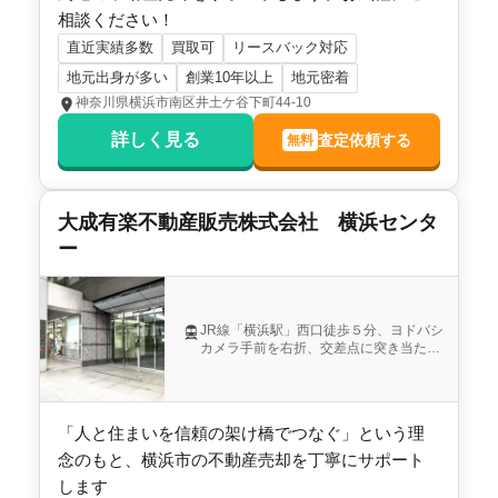
相談ください！
直近実績多数
買取可
リースバック対応
地元出身が多い
創業10年以上
地元密着
神奈川県横浜市南区井土ケ谷下町44-10
詳しく見る
査定依頼する
無料
大成有楽不動産販売株式会社 横浜センタ
ー
JR線「横浜駅」西口徒歩５分、ヨドバシ
カメラ手前を右折、交差点に突き当たり
ます。向かって左側方向、１Ｆがセブン
イレブンのビル３階です。
「人と住まいを信頼の架け橋でつなぐ」という理
念のもと、横浜市の不動産売却を丁寧にサポート
します