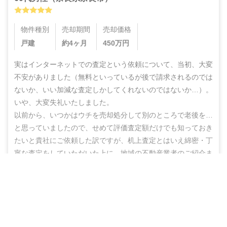
物件種別
売却期間
売却価格
戸建
約4ヶ月
450
万円
実はインターネットでの査定という依頼について、当初、大変
不安がありました（無料といっているが後で請求されるのでは
ないか、いい加減な査定しかしてくれないのではないか…）。
いや、大変失礼いたしました。

以前から、いつかはウチを売却処分して別のところで老後を…
と思っていましたので、せめて評価査定額だけでも知っておき
たいと貴社にご依頼した訳ですが、机上査定とはいえ綿密・丁
寧な査定をしていただいた上に、地域の不動産業者のご紹介ま
でしていただき、結果的にこのたび売却まで辿りつけましたこ
無料＆チャットで気軽に相談
と、しかもこの間、半年もないうちに進めることができ感謝の
思いでいっぱいです。

売却相談をはじめる（無料）
ありがとうございました。また不明な点などありましたらお尋
ねする機会もあるかと思いますが、その折にはよろしくお願い