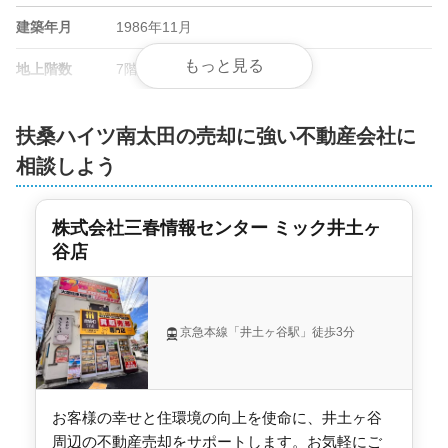
建築年月
1986年11月
もっと見る
地上階数
7階
総戸数
38戸
扶桑ハイツ南太田の売却に強い不動産会社に
管理会社
大京アステージ
相談しよう
土地権利
所有権
株式会社三春情報センター ミック井土ヶ
用途地域
準住居地域
谷店
施工会社
佐藤工業
京急本線「井土ヶ谷駅」徒歩3分
お客様の幸せと住環境の向上を使命に、井土ヶ谷
周辺の不動産売却をサポートします。お気軽にご