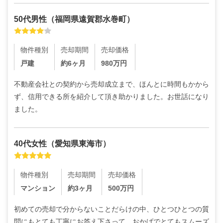
50代
男性
（
福岡県遠賀郡水巻町
）
物件種別
売却期間
売却価格
戸建
約6ヶ月
980
万円
不動産会社との契約から売却成立まで、ほんとに時間もかから
ず、信用できる所を紹介して頂き助かりました。お世話になり
ました。
40代
女性
（
愛知県東海市
）
物件種別
売却期間
売却価格
マンション
約3ヶ月
500
万円
初めての売却で分からないことだらけの中、ひとつひとつの質
問にもとても丁寧にお答え下さって、おかげでとてもスムーズ