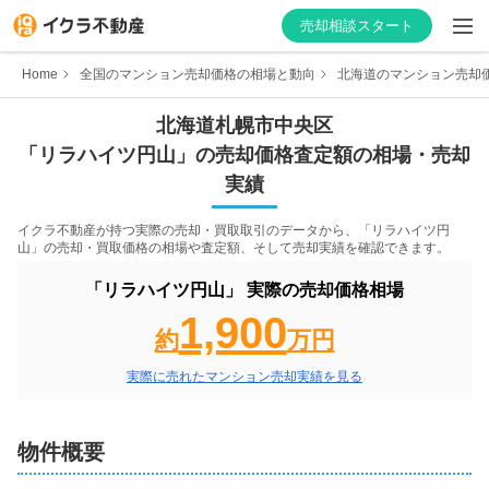
売却相談スタート
Home
全国のマンション売却価格の相場と動向
北海道のマンション売却
北海道
札幌市中央区
「
リラハイツ円山
」の売却価格査定額の相場・売却
はじめての方へ
実績
不動産会社を探す
イクラ不動産が持つ実際の売却・買取取引のデータから、「
リラハイツ円
山
」の売却・買取価格の相場や査定額、そして売却実績を確認できます。
物件の価格を知る
「
リラハイツ円山
」 実際の売却価格相場
1,900
お家の売却を学ぶ
約
万円
実際に売れたマンション売却実績を見る
不動産会社向け情報
物件概要