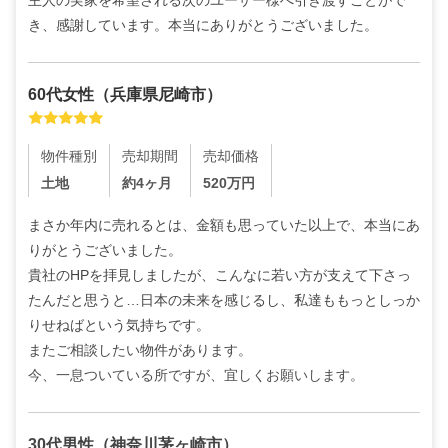
き、感謝しています。本当にありがとうございました。
60代
女性
（
兵庫県尼崎市
）
物件種別
売却期間
売却価格
土地
約4ヶ月
520
万円
まさか年内に売れるとは、金額も思っていた以上で、本当にあ
りがとうございました。

貴社のHPを拝見しましたが、こんなに若い方が支えて下さっ
たんだと思うと…日本の未来を感じるし、私達ももっとしっか
りせねばという気持ちです。

またご相談したい物件があります。

今、一息ついている所ですが、宜しくお願いします。
30代
男性
（
神奈川茅ヶ崎市
）