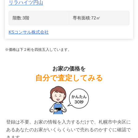
リラハイツ円山
階数:
3
階
専有面積:
72
㎡
KSコンサル株式会社
※価格は下２桁を四捨五入しています。
お家の価格を
自分で査定してみる
登録は不要。お家の情報を入力するだけで、
札幌市中央区
に
ある
あなたのお家がいくらくらいで売れるのかすぐに確認で
きます。