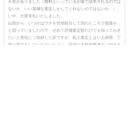
不安がありました（無料といっているが後で請求されるのでは
ないか、いい加減な査定しかしてくれないのではないか…）。
いや、大変失礼いたしました。

以前から、いつかはウチを売却処分して別のところで老後を…
と思っていましたので、せめて評価査定額だけでも知っておき
たいと貴社にご依頼した訳ですが、机上査定とはいえ綿密・丁
寧な査定をしていただいた上に、地域の不動産業者のご紹介ま
でしていただき、結果的にこのたび売却まで辿りつけましたこ
無料＆チャットで気軽に相談
と、しかもこの間、半年もないうちに進めることができ感謝の
思いでいっぱいです。

売却相談をはじめる（無料）
ありがとうございました。また不明な点などありましたらお尋
ねする機会もあるかと思いますが、その折にはよろしくお願い
いたします。
40代
男性
（
埼玉県春日部市
）
物件種別
売却期間
売却価格