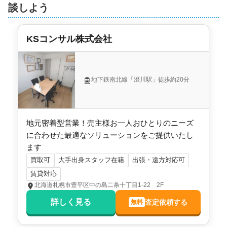
管理会社
北海道ベニーエステート
談しよう
土地権利
所有権
KSコンサル株式会社
用途地域
準住居地域
施工会社
-
地下鉄南北線「澄川駅」徒歩約20分
地元密着型営業！売主様お一人おひとりのニーズ
に合わせた最適なソリューションをご提供いたし
ます
買取可
大手出身スタッフ在籍
出張・遠方対応可
賃貸対応
北海道札幌市豊平区中の島二条十丁目1-22 2F
詳しく見る
査定依頼する
無料