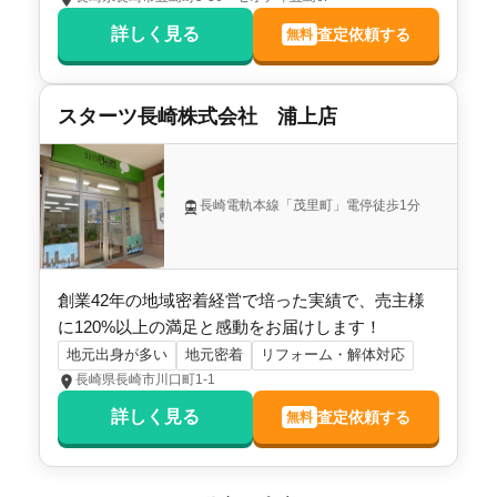
詳しく見る
査定依頼する
無料
スターツ長崎株式会社 浦上店
長崎電軌本線「茂里町」電停徒歩1分
創業42年の地域密着経営で培った実績で、売主様
に120%以上の満足と感動をお届けします！
地元出身が多い
地元密着
リフォーム・解体対応
長崎県長崎市川口町1-1
詳しく見る
査定依頼する
無料