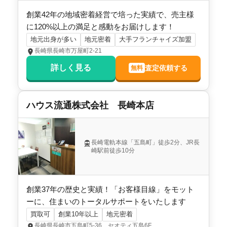
創業42年の地域密着経営で培った実績で、売主様
に120%以上の満足と感動をお届けします！
地元出身が多い
地元密着
大手フランチャイズ加盟
長崎県長崎市万屋町2-21
詳しく見る
査定依頼する
無料
ハウス流通株式会社 長崎本店
長崎電軌本線「五島町」徒歩2分、JR長
崎駅前徒歩10分
創業37年の歴史と実績！「お客様目線」をモット
ーに、住まいのトータルサポートをいたします
買取可
創業10年以上
地元密着
長崎県長崎市五島町5-36 セオティ五島6F