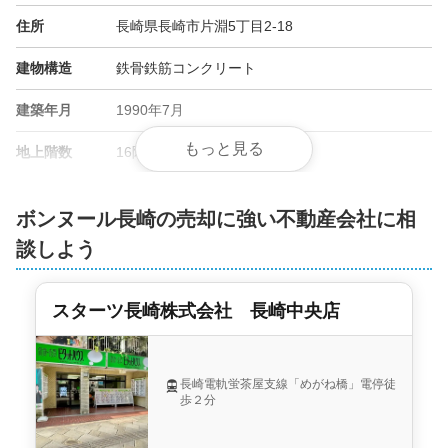
住所
長崎県長崎市片淵5丁目2-18
ハウス流通株式会社 長崎本店
建物構造
鉄骨鉄筋コンクリート
建築年月
1990年7月
もっと見る
地上階数
16階
総戸数
147戸
ボンヌール長崎の売却に強い不動産会社に相
管理会社
長崎ガードシステム
談しよう
土地権利
所有権
スターツ長崎株式会社 長崎中央店
用途地域
-
施工会社
-
長崎電軌蛍茶屋支線「めがね橋」電停徒
歩２分