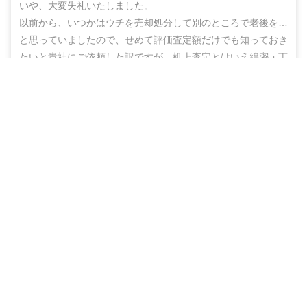
いや、大変失礼いたしました。

以前から、いつかはウチを売却処分して別のところで老後を…
と思っていましたので、せめて評価査定額だけでも知っておき
たいと貴社にご依頼した訳ですが、机上査定とはいえ綿密・丁
寧な査定をしていただいた上に、地域の不動産業者のご紹介ま
無料＆チャットで気軽に相談
でしていただき、結果的にこのたび売却まで辿りつけましたこ
と、しかもこの間、半年もないうちに進めることができ感謝の
売却相談をはじめる（無料）
思いでいっぱいです。

ありがとうございました。また不明な点などありましたらお尋
ねする機会もあるかと思いますが、その折にはよろしくお願い
いたします。
40代
男性
（
埼玉県春日部市
）
物件種別
売却期間
売却価格
戸建
約3ヶ月
2,350
万円