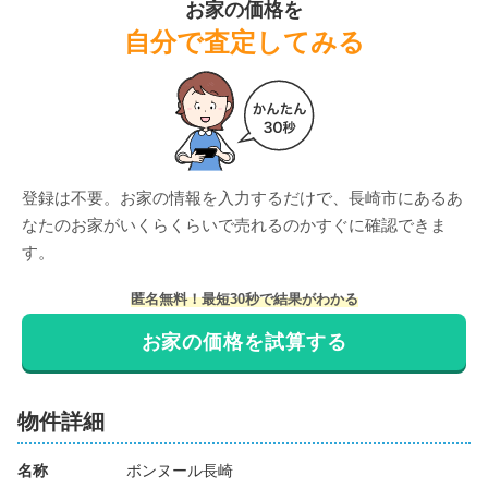
お家の価格を
自分で査定してみる
階数:
1
階
専有面積:
56
㎡
スターツ長崎株式会社 浦上店
1,400
万円
2022年7月
登録は不要。お家の情報を入力するだけで、
長崎市
にある
あ
ボンヌール長崎
なたのお家がいくらくらいで売れるのかすぐに確認できま
す。
階数:
11
階
専有面積:
57
㎡
匿名無料！最短30秒で結果がわかる
スターツ長崎株式会社 長崎中央店
お家の価格を試算する
1,100
万円
2022年2月
物件詳細
ボンヌール長崎
名称
ボンヌール長崎
階数:
6
階
専有面積:
59
㎡