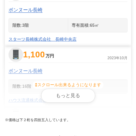
ボンヌール長崎
階数:
3
階
専有面積:
65
㎡
スターツ長崎株式会社 長崎中央店
1,100
万円
2023年10月
ボンヌール長崎
スクロール出来るようになります
階数:
16
階
専有面積:
61
㎡
もっと見る
ハウス流通株式会社 長崎本店
1,100
万円
2022年11月
※価格は下２桁を四捨五入しています。
ボンヌール長崎