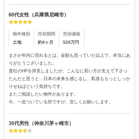
60代
女性
（
兵庫県尼崎市
）
物件種別
売却期間
売却価格
土地
約4ヶ月
520
万円
まさか年内に売れるとは、金額も思っていた以上で、本当にあ
りがとうございました。

貴社のHPを拝見しましたが、こんなに若い方が支えて下さっ
たんだと思うと…日本の未来を感じるし、私達ももっとしっか
りせねばという気持ちです。

またご相談したい物件があります。

今、一息ついている所ですが、宜しくお願いします。
30代
男性
（
神奈川茅ヶ崎市
）