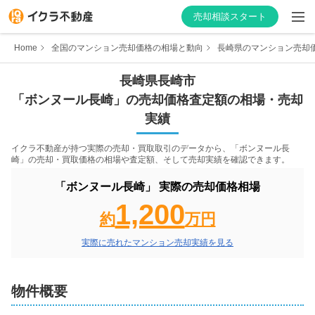
売却相談スタート
Home
全国のマンション売却価格の相場と動向
長崎県のマンション売却
長崎県
長崎市
「
ボンヌール長崎
」の売却価格査定額の相場・売却
はじめての方へ
実績
不動産会社を探す
イクラ不動産が持つ実際の売却・買取取引のデータから、「
ボンヌール長
崎
」の売却・買取価格の相場や査定額、そして売却実績を確認できます。
物件の価格を知る
「
ボンヌール長崎
」 実際の売却価格相場
1,200
お家の売却を学ぶ
約
万円
実際に売れたマンション売却実績を見る
不動産会社向け情報
物件概要