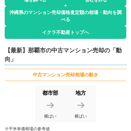
マンション長田11
沖縄県
のマンション売却価格査定額の相場・動向を調
2
べる
階数:
8
階
専有面積:
70
㎡
2
イクラ不動産トップへ
5
株式会社TOKINO
4,500
【最新】
那覇市
の
中古マンション
売却の「動
万円
2026年3月
向」
フレスコア壺川駅前
中古マンション
売却相場の動き
階数:
9
階
専有面積:
67
㎡
都市部
地方
株式会社TOKINO
3,200
万円
2026年3月
横ばい
横ばい
ライオンズプラザ壺川
※平米単価相場の参考値