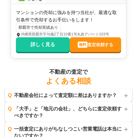
階数:
10
階
専有面積:
93
㎡
マンションの売却に強みを持つ当社が、最適な取
引条件で売却するお手伝いをします！
株式会社ミカタ不動産
那覇市で売却実績あり
2,700
沖縄県那覇市字与儀2丁目10番1号丸政アパート103号
万円
2025年9月
詳しく見る
査定依頼する
無料
ララプレイスリゾート沖縄県庁前
階数:
5
階
専有面積:
38
㎡
不動産の査定で
よくある相談
株式会社TOKINO
Q
不動産会社によって査定額に差はありますか？
3,500
万円
2025年9月
Q
「大手」と「地元の会社」、どちらに査定依頼す
ララプレイスリゾート那覇新都心
べきですか？
Q
一括査定にありがちなしつこい営業電話は本当に
階数:
9
階
専有面積:
42
㎡
ないですか？