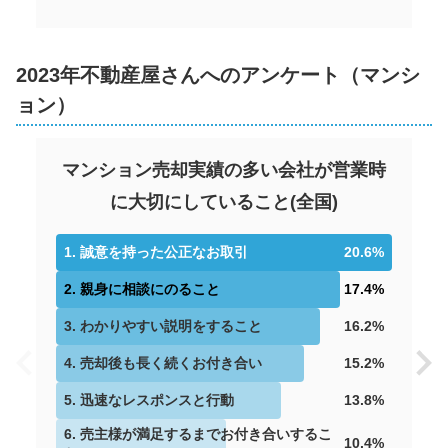
フレスコア首里御殿山ガーデン
階数:
2
階
専有面積:
82
㎡
2023年不動産屋さんへのアンケート（マンシ
株式会社TOKINO
ョン）
1,900
万円
2026年1月
マンション売却実績の多い会社が営業時
に大切にしていること
(
全国
)
ソーワピア古蔵台
階数:
1
.
3
誠意を持った公正なお取引
階
専有面積:
66
㎡
20.6
%
2
.
親身に相談にのること
17.4
%
株式会社TOKINO
3
.
わかりやすい説明をすること
16.2
%
2,300
万円
2026年1月
4
.
売却後も長く続くお付き合い
15.2
%
5
.
迅速なレスポンスと行動
13.8
%
ライオンズマンション壺屋第3
6
.
売主様が満足するまでお付き合いするこ
10.4
%