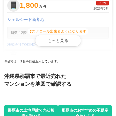
1,800
NEW
万円
2026年5月
シェルシード新都心
スクロール出来るようになります
階数:
12
階
専有面積:
31
㎡
もっと見る
株式会社TOKINO
5,000
万円
2026年4月
※価格は下２桁を四捨五入しています。
ミオビエント新都心
沖縄県那覇市
で最近売れた
マンションを地図で確認する
階数:
5
階
専有面積:
80
㎡
株式会社TOKINO
3
1,500
那覇市
の土地戸建て売却相
那覇市
のおすすめの不動産
万円
2026年4月
場を調べる
会社をみる