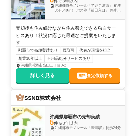
件
※3年以内
ニューライフガーデン小禄
沖縄都市モノレール「てだこ浦西」 徒歩
8分(640ｍ） バス停「前田入口」 停歩1
分（80ｍ)
階数:
3
階
専有面積:
62
㎡
売却後も住み続けながら住み替えできる独自サー
ピタットハウス宜野湾店 大鏡建設株式会社
ビスあり！状況に応じた最適なご提案をいたしま
す
7,000
那覇市で売却実績あり
買取可
代表が現場を担当
万円
2025年10月
創業10年以上
不用品処分サービスあり
沖縄県浦添市当山三丁目3-2
ワイズエステムコート那覇真嘉比2プライブ
詳しく見る
査定依頼する
無料
階数:
3
階
専有面積:
80
㎡
株式会社021（ゼロツーワン）不動産
SSNB株式会社
2,700
地元店
万円
2025年10月
沖縄県那覇市の売却実績
5
件
※3年以内
コートヴィレッジ那覇
沖縄都市モノレール「壺川駅」徒歩24分