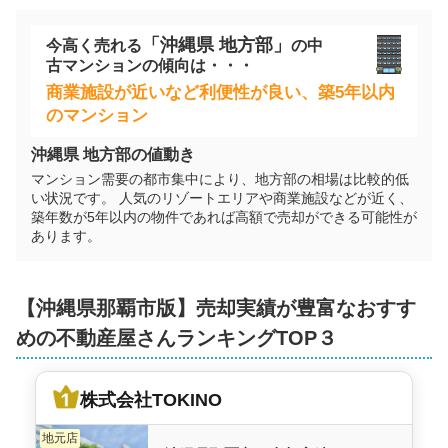
株式会社TOKINO
「
沖縄県
地方部」
今高く売れる
の
中
1,700
万円
古マンション
の傾向は・・・
2025年12月
商業施設が近いなど利便性が良い、築5年以内
稲和マンション
のマンション
沖縄県
地方部の値動き
階数:
6
階
専有面積:
57
㎡
マンション需要の都市集中により、地方部の相場は比較的低
い状況です。 人気のリゾートエリアや商業施設などが近く、
株式会社ミカタ不動産
築年数が5年以内の物件であれば高額で売却ができる可能性が
あります。
5,700
万円
2025年12月
【
沖縄県
那覇市
版】売却実績が豊富なおすす
ブランシエラ那覇曙プレミスト
めの不動産屋さんランキングTOP３
階数:
14
階
専有面積:
70
㎡
株式会社TOKINO
株式会社ミカタ不動産
地元店