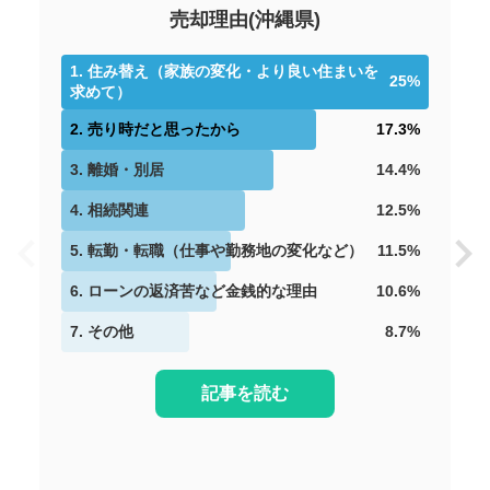
2026年2月
売却理由
(
沖縄県
)
ライオンズパレス山川
1
.
住み替え（家族の変化・より良い住まいを
25
%
求めて）
階数:
3
階
専有面積:
64
㎡
2
.
売り時だと思ったから
17.3
%
株式会社 不動産の依頼所
3
.
離婚・別居
14.4
%
1,500
4
.
相続関連
12.5
%
万円
2026年1月
5
.
転勤・転職（仕事や勤務地の変化など）
11.5
%
ライオンズマンション安里
6
.
ローンの返済苦など金銭的な理由
10.6
%
階数:
3
階
専有面積:
44
㎡
7
.
その他
8.7
%
株式会社TOKINO
記事を読む
3,600
万円
2026年1月