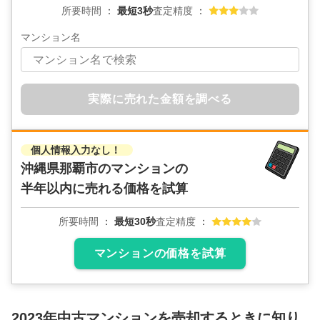
所要時間
最短3秒
査定精度
ピアアーバン小禄
マンション名
階数:
5
階
専有面積:
62
㎡
株式会社TOKINO
実際に売れた金額を調べる
3,300
万円
2025年6月
個人情報入力なし！
沖縄県那覇市のマンションの
ウィングシャトー古波蔵公園前
半年以内に売れる価格を試算
階数:
3
階
専有面積:
81
㎡
所要時間
最短30秒
査定精度
株式会社TOKINO
マンションの価格を試算
2,400
万円
2025年6月
ラフィーネ識名
2023年
中古マンション
を売却するときに知り