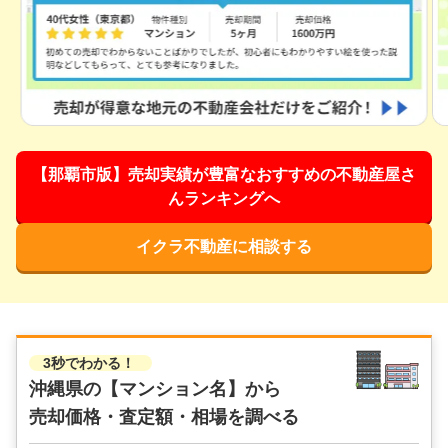
3,600
万円
2025年7月
ウィングシャトー古波蔵コージネス
階数:
3
階
専有面積:
71
㎡
【那覇市版】売却実績が豊富なおすすめの不動産屋さ
株式会社ミカタ不動産
んランキングへ
3,200
万円
2025年7月
イクラ不動産に相談する
プレミアムコート小禄南ヒルズ
階数:
2
階
専有面積:
78
㎡
3秒でわかる！
ピタットハウス宜野湾店 大鏡建設株式会社
沖縄県の
【マンション名】から
売却価格・査定額・相場を調べる
3,300
万円
2025年7月