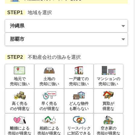
アルファステイツ那覇古波蔵
所在地
沖縄県那覇市壺川3丁目
STEP1
地域を選択
売却相場価格：
2,400
万円
階数:
1
階
専有面積:
65
㎡
ピアアーバン小禄
株式会社センターマウンテン
所在地
沖縄県那覇市字小禄1481-6
4,100
売却相場価格：
3,300
万円
万円
2025年2月
ワイズヴィラさつきヒルズ
STEP2
不動産会社の強みを選択
曙マンション(那覇市)
所在地
沖縄県那覇市宇栄原3丁目9-20
売却相場価格：
3,400
万円
階数:
9
階
専有面積:
63
㎡
地元で
土地の
一戸建ての
マンションの
売却に強い
売却に強い
売却に強い
売却に強い
サントピア首里石嶺
株式会社TOKINO
所在地
沖縄県那覇市首里石嶺町4丁目314
高く売る
早く売る
どんな物件
買取が
700
売却相場価格：
2,700
万円
万円
のが得意な
のが得意な
も断らない
得意な
2025年1月
サザンパレス樋川プラシード
寄宮市街地分譲住宅
離婚による
相続による
リースバック
空き家の
所在地
沖縄県那覇市樋川1丁目18-64
売却が得意な
売却が得意な
に対応できる
売却が得意な