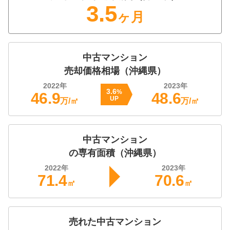
3.5
ヶ月
株式会社 不動産の依頼所
4,300
万円
2026年2月
中古マンション
売却価格相場（
沖縄県
）
グランドパレス壺川
2022
年
2023
年
3.6
%
46.9
48.6
階数:
2
階
専有面積:
80
㎡
UP
万/㎡
万/㎡
株式会社TOKINO
中古マンション
4,100
万円
の専有面積（
沖縄県
）
2026年2月
2022
年
2023
年
ツインシャトー壺川
71.4
70.6
㎡
㎡
階数:
3
階
専有面積:
71
㎡
売れた
中古マンション
株式会社 不動産の依頼所