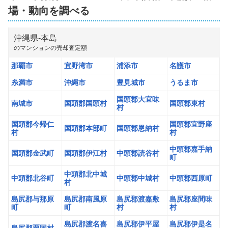
場・動向を調べる
株式会社プライムルーム
沖縄県
-
本島
1,300
万円
の
マンション
の売却査定額
2025年4月
那覇市
宜野湾市
浦添市
名護市
シェルシード新都心
糸満市
沖縄市
豊見城市
うるま市
階数:
5
階
専有面積:
30
㎡
国頭郡大宜味
南城市
国頭郡国頭村
国頭郡東村
村
株式会社TOKINO
国頭郡今帰仁
国頭郡宜野座
国頭郡本部町
国頭郡恩納村
村
村
3,700
中頭郡嘉手納
万円
国頭郡金武町
国頭郡伊江村
中頭郡読谷村
2025年4月
町
中頭郡北中城
ライオンズ小禄オアシスコート
中頭郡北谷町
中頭郡中城村
中頭郡西原町
村
島尻郡与那原
島尻郡南風原
島尻郡渡嘉敷
島尻郡座間味
階数:
8
階
専有面積:
67
㎡
町
町
村
村
島尻郡渡名喜
島尻郡伊平屋
島尻郡伊是名
株式会社琉美不動産