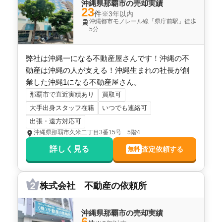
2,700
沖縄県那覇市の売却実績
万円
23
2025年12月
件
※3年以内
沖縄都市モノレール線「県庁前駅」徒歩
5分
パークヒルズタートルマンション
階数:
8
階
専有面積:
80
㎡
弊社は沖縄一になる不動産屋さんです！沖縄の不
動産は沖縄の人が支える！沖縄生まれの社長が創
株式会社TOKINO
業した沖縄1になる不動産屋さん。
那覇市で直近実績あり
買取可
1,300
万円
大手出身スタッフ在籍
いつでも連絡可
2025年11月
出張・遠方対応可
天久第6マンション
沖縄県那覇市久米二丁目3番15号 5階4
詳しく見る
査定依頼する
無料
階数:
3
階
専有面積:
51
㎡
株式会社TOKINO
株式会社 不動産の依頼所
3,200
万円
2025年11月
沖縄県那覇市の売却実績
6