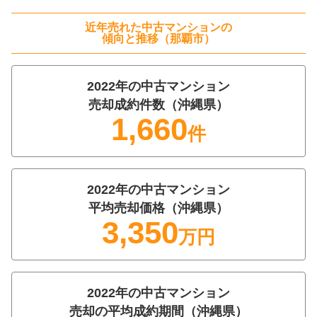
階数:
7
階
専有面積:
64
㎡
近年売れた
中古マンション
の
傾向と推移（
那覇市
）
株式会社 不動産の依頼所
2022
年の
中古マンション
2,100
万円
2026年3月
売却成約件数（
沖縄県
）
1,660
件
ライオンズマンション大文閣
階数:
2
階
専有面積:
68
㎡
2022
年の
中古マンション
株式会社ミカタ不動産
平均売却価格（
沖縄県
）
3,350
2,300
万円
万円
2026年3月
ファミール西町ポートサイド
2022
年の
中古マンション
階数:
10
階
専有面積:
61
㎡
売却の平均成約期間（
沖縄県
）