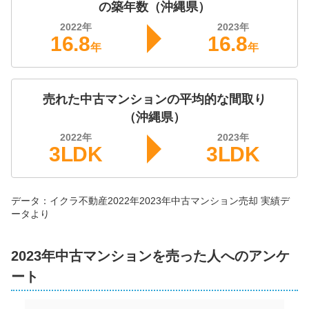
の築年数（
沖縄県
）
3,100
2022
年
2023
年
万円
2026年2月
16.8
16.8
年
年
コンフォートスイートステージ西街
売れた中古マンションの平均的な間取り
階数:
9
階
専有面積:
67
㎡
（
沖縄県
）
株式会社ミカタ不動産
2022
年
2023
年
3LDK
3LDK
2,000
万円
2026年2月
データ：イクラ不動産
2022年
2023年
中古マンション
売却 実績デ
ロイヤルマンション泉崎
ータより
階数:
2
階
専有面積:
55
㎡
2023年中古マンションを売った人へのアンケ
うみ結い不動産株式会社
ート
1,800
万円