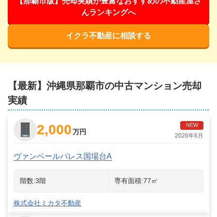
【那覇市版】売却実績が豊富なおすすめの不動産屋さ
んランキングへ
イクラ不動産に相談する
【最新】
沖縄県那覇市
の中古マンション売却
実績
2,000
NEW
万円
2026年6月
ヴァンベールパレス国場台A
階数:
3
階
専有面積:
77
㎡
株式会社ミカタ不動産