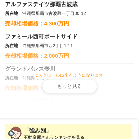
万円
2025年3月
アルファステイツ那覇古波蔵
所在地
沖縄県那覇市古波蔵一丁目30-12
ディアコート識名
売却相場価格：
4,300
万円
階数:
5
階
専有面積:
58
㎡
ファミール西町ポートサイド
所在地
沖縄県那覇市西2丁目12-1
株式会社TOKINO
売却相場価格：
2,000
万円
4,400
万円
2025年3月
グランドパレス壺川
スクロール出来るようになります
所在地
沖縄県那覇市壺川1丁目12-5
Fステージ奥武山公園
もっと見る
売却相場価格：
3,000
万円
階数:
9
階
専有面積:
83
㎡
シェルシード新都心
株式会社TOKINO
所在地
沖縄県那覇市安謝2丁目15-6
売却相場価格：
1,600
万円
3,500
万円
2025年2月
「強み別」
ワイズシティ壺川ステーション
不動産屋さんランキングを見る