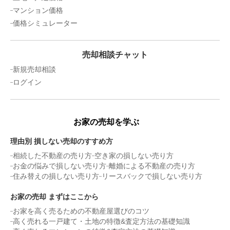
所在地
沖縄県那覇市西2丁目21
マンション価格
価格シミュレーター
売却相場価格：
3,800
万円
プライムレジデンス長田
売却相談チャット
所在地
沖縄県那覇市長田2丁目24-57
新規売却相談
売却相場価格：
3,100
万円
ログイン
ライオンズマンション大文閣
所在地
沖縄県那覇市松山1丁目15-20
お家の売却を学ぶ
売却相場価格：
2,100
万円
理由別 損しない売却のすすめ方
首里ハイム観音堂前
相続した不動産の売り方
空き家の損しない売り方
お金の悩みで損しない売り方
離婚による不動産の売り方
所在地
沖縄県那覇市字松川438-1
住み替えの損しない売り方
リースバックで損しない売り方
売却相場価格：
900
万円
お家の売却 まずはここから
稲和マンション
お家を高く売るための不動産屋選びのコツ
高く売れる一戸建て・土地の特徴&査定方法の基礎知識
所在地
沖縄県那覇市泊1丁目1-1