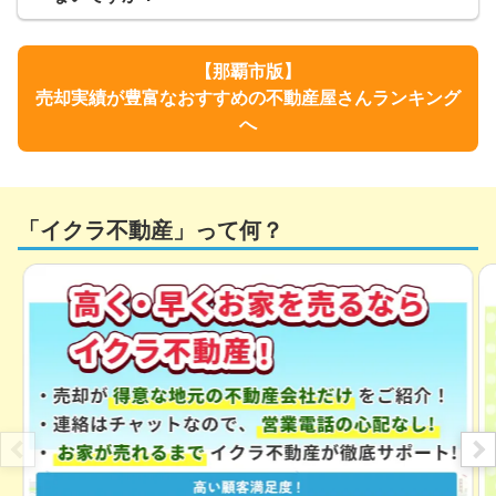
株式会社TOKINO
【
那覇市
版】
4,800
万円
2025年9月
売却実績が豊富なおすすめの不動産屋さんランキング
へ
アルファステイツおもろまち
階数:
5
階
専有面積:
57
㎡
「イクラ不動産」って何？
株式会社TOKINO
3,800
万円
2025年7月
ベアーズコート安里ステーション
階数:
2
階
専有面積:
68
㎡
株式会社TOKINO