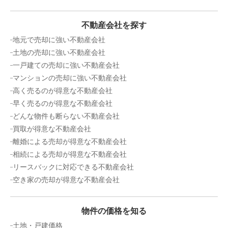
株式会社TOKINO
タカラマンションマキシー1
不動産会社を探す
所在地
沖縄県那覇市牧志2丁目16-46
1,400
万円
2025年1月
地元で売却に強い不動産会社
売却相場価格：
1,000
万円
土地の売却に強い不動産会社
ファミール西町ポートサイド
グリーンハイツ那覇
一戸建ての売却に強い不動産会社
マンションの売却に強い不動産会社
所在地
沖縄県那覇市松尾2丁目19-39
階数:
8
階
専有面積:
65
㎡
高く売るのが得意な不動産会社
売却相場価格：
2,700
万円
早く売るのが得意な不動産会社
株式会社 不動産の依頼所
アーバンパレット新都心
どんな物件も断らない不動産会社
買取が得意な不動産会社
4,400
所在地
沖縄県那覇市字安里91-1
万円
2024年12月
離婚による売却が得意な不動産会社
売却相場価格：
5,200
万円
相続による売却が得意な不動産会社
アルファステイツ那覇古波蔵
リースバックに対応できる不動産会社
メゾン高倉安里
空き家の売却が得意な不動産会社
所在地
沖縄県那覇市安里1丁目1-45
階数:
8
階
専有面積:
76
㎡
売却相場価格：
1,700
万円
株式会社センターマウンテン
物件の価格を知る
ルサンク那覇西街
土地・戸建価格