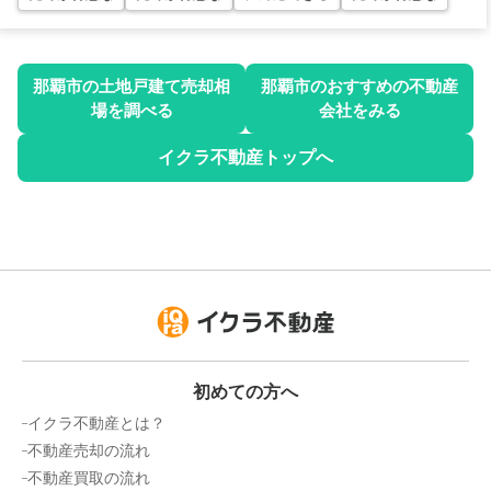
階数:
4
階
専有面積:
54
㎡
売却相場価格：
3,800
万円
リュークスタワーザイースト
ピタットハウス宜野湾店 大鏡建設株式会社
那覇市
の土地戸建て売却相
那覇市
のおすすめの不動産
所在地
沖縄県那覇市おもろまち1-1-25
4,500
場を調べる
会社をみる
万円
売却相場価格：
5,100
万円
2025年1月
イクラ不動産トップへ
ツインシャトー壺川
アルファステイツ那覇古波蔵
所在地
沖縄県那覇市壺川二丁目5-9
階数:
2
階
専有面積:
76
㎡
売却相場価格：
4,100
万円
株式会社センターマウンテン
ワイズエステムコート那覇真嘉比2プライブ
所在地
沖縄県那覇市真嘉比一丁目11-12
1,600
万円
2025年1月
売却相場価格：
5,800
万円
初めての方へ
シェルシード新都心
ラフィーネ識名
イクラ不動産とは？
所在地
沖縄県那覇市字識名1186-1
不動産売却の流れ
階数:
9
階
専有面積:
29
㎡
売却相場価格：
2,400
万円
不動産買取の流れ