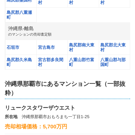
島尻郡粟国村
村
村
村
3,100
島尻郡八重瀬
万円
2025年4月
町
沖縄県
-
離島
グランドパレス壺川
の
マンション
の売却査定額
階数:
9
階
専有面積:
75
㎡
島尻郡南大東
島尻郡北大東
石垣市
宮古島市
村
村
株式会社 不動産の依頼所
島尻郡久米島
宮古郡多良間
八重山郡竹富
八重山郡与那
町
村
町
国町
4,300
万円
2025年3月
沖縄県那覇市
にあるマンション一覧（一部抜
アルファステイツ那覇古波蔵
粋）
階数:
5
階
専有面積:
75
㎡
リュークスタワーザウエスト
所在地
沖縄県那覇市おもろまち一丁目1-25
株式会社センターマウンテン
売却相場価格：
5,700
万円
3,100