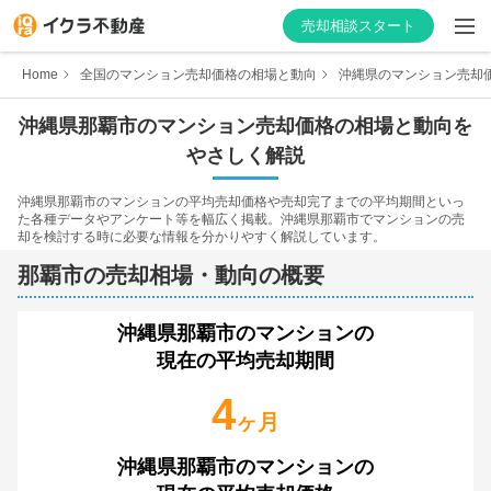
売却相談スタート
Home
全国のマンション売却価格の相場と動向
沖縄県のマンション売却
沖縄県
那覇市
のマンション売却価格の相場と動向を
やさしく解説
はじめての方へ
沖縄県
那覇市
のマンションの平均売却価格や売却完了までの平均期間といっ
た各種データやアンケート等を幅広く掲載。
沖縄県
那覇市
でマンションの売
不動産会社を探す
却を検討する時に必要な情報を分かりやすく解説しています。
那覇市
の売却相場・動向の概要
物件の価格を知る
お家の売却を学ぶ
沖縄県那覇市
のマンションの
現在の平均売却期間
不動産会社向け情報
4
ヶ月
沖縄県那覇市
のマンションの