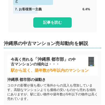
階数:
と
2
階
専有面積:
65
㎡
7
.
お客様第一主義
6.4
%
株式会社ミカタ不動産
5,300
記事を読む
万円
2026年1月
ライオンズ那覇三原マスターズゲート
沖縄県
の
中古マンション
売却動向を解説
階数:
18
階
専有面積:
76
㎡
「
沖縄県
都市部」
株式会社TOKINO
今高く売れる
の
中
古マンション
の傾向は・・・
4,300
駅から近く、築年数が5年以内のマンション
万円
2025年12月
沖縄県
都市部の値動き
リュークスタワーザイースト
コロナの影響が落ち着いて海外からの流入も増加していま
す。高額なマンションよりも価格の安いものから売れる傾向
にありますが、駅に近い物件や築年数が5年以下の物件は高く
階数:
4
階
専有面積:
56
㎡
売れています。