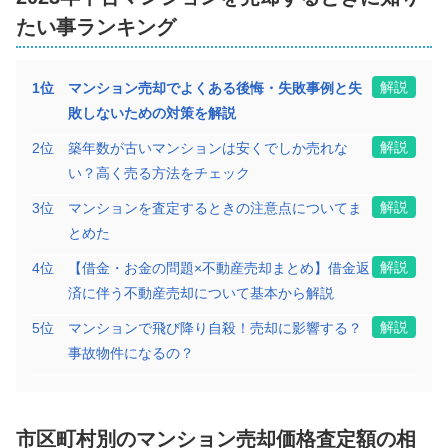
たい事ランキング
階数:
2
階
専有面積:
84
㎡
SSNB株式会社
解説
1
位
マンション売却でよくある後悔・失敗事例と失
敗しないための対策を解説
4,600
万円
解説
2025年5月
2
位
築年数が古いマンションは安くでしか売れな
い？高く売る方法をチェック
アルファステイツ那覇古波蔵
解説
3
位
マンションを査定するときの注意点についてま
とめた
階数:
7
階
専有面積:
76
㎡
解説
4
位
【借金・お金の問題×不動産売却まとめ】借金返
株式会社センターマウンテン
済に伴う不動産売却について基本から解説
解説
5
位
マンションで飛び降り自殺！売却に影響する？
6,800
万円
2025年4月
事故物件になるの？
ティアレ首里金城町
市区町村別の
マンション
売却価格査定額の相
階数:
2
階
専有面積:
76
㎡