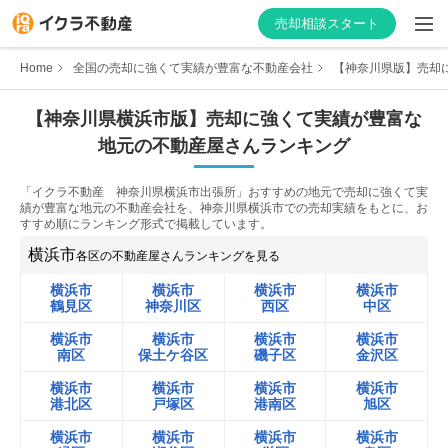
売却相談スタート
Home
全国の売却に強くて実績が豊富な不動産会社
【神奈川県版】売却に
【
神奈川県
横浜市
版】
売却に強くて実績が豊富な
地元の不動産屋さんランキング
はじめての方へ
「イクラ不動産 神奈川県横浜市出張所」おすすめの地元で売却に強くて実
不動産会社を探す
績が豊富な地元の不動産会社を、
神奈川県横浜市での売却実績をもとに、お
すすめ順にランキング形式で掲載しています。
物件の価格を知る
横浜市
各区の不動産屋さんランキングを見る
横浜市
横浜市
横浜市
横浜市
お家の売却を学ぶ
鶴見区
神奈川区
西区
中区
横浜市
横浜市
横浜市
横浜市
不動産会社向け情報
南区
保土ケ谷区
磯子区
金沢区
横浜市
横浜市
横浜市
横浜市
港北区
戸塚区
港南区
旭区
横浜市
横浜市
横浜市
横浜市