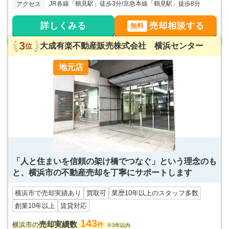
JR各線「鶴見駅」徒歩3分/京急本線「鶴見駅」徒歩8分
アクセス
詳しくみる
売却相談する
無料
3
大成有楽不動産販売株式会社 横浜センター
位
地元店
「人と住まいを信頼の架け橋でつなぐ」という理念のも
と、横浜市の不動産売却を丁寧にサポートします
横浜市で売却実績あり
買取可
業歴10年以上のスタッフ多数
創業10年以上
賃貸対応
143
売却実績数
横浜市の
件
※3年以内