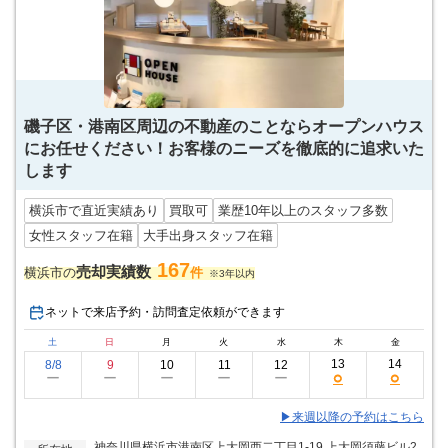
磯子区・港南区周辺の不動産のことならオープンハウス
にお任せください！お客様のニーズを徹底的に追求いた
します
横浜市で直近実績あり
買取可
業歴10年以上のスタッフ多数
女性スタッフ在籍
大手出身スタッフ在籍
167
売却実績数
横浜市の
件
※3年以内
ネットで来店予約・訪問査定依頼ができます
土
日
月
火
水
木
金
13
14
8/8
9
10
11
12
○
○
ー
ー
ー
ー
ー
▶来週以降の予約はこちら
神奈川県横浜市港南区上大岡西二丁目1-19 上大岡須藤ビル2