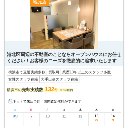
地元店
港北区周辺の不動産のことならオープンハウスにお任せ
ください！お客様のニーズを徹底的に追求いたします
横浜市で直近実績多数
買取可
業歴10年以上のスタッフ多数
女性スタッフ在籍
大手出身スタッフ在籍
132
売却実績数
横浜市の
件
※3年以内
ネットで来店予約・訪問査定依頼ができます
土
日
月
火
水
木
金
13
14
8/8
9
10
11
12
○
○
ー
ー
ー
ー
ー