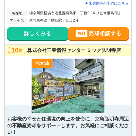
▶来週以降の予約はこちら
神奈川県横浜市港北区綱島東一丁目9-16 リビオ綱島2階
所在地
東急東横線「綱島駅」徒歩2分
アクセス
詳しくみる
売却相談する
無料
10
株式会社三春情報センター ミック弘明寺店
位
地元店
お客様の幸せと住環境の向上を使命に、京急弘明寺周辺
の不動産売却をサポートします。お気軽にご相談くださ
い！