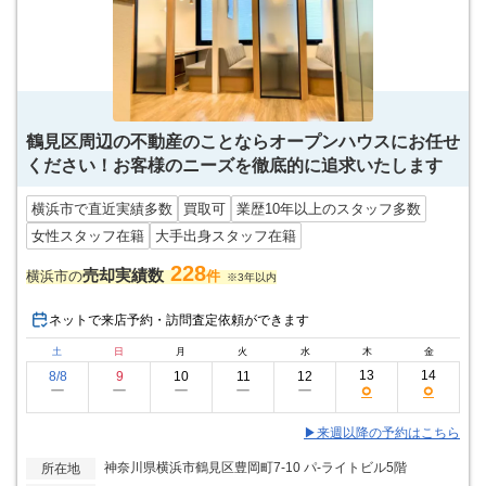
鶴見区周辺の不動産のことならオープンハウスにお任せ
ください！お客様のニーズを徹底的に追求いたします
横浜市で直近実績多数
買取可
業歴10年以上のスタッフ多数
女性スタッフ在籍
大手出身スタッフ在籍
228
売却実績数
横浜市の
件
※3年以内
ネットで来店予約・訪問査定依頼ができます
土
日
月
火
水
木
金
13
14
8/8
9
10
11
12
○
○
ー
ー
ー
ー
ー
▶来週以降の予約はこちら
神奈川県横浜市鶴見区豊岡町7-10 パ-ライトビル5階
所在地