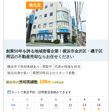
地元店
創業50年を誇る地域密着企業！横浜市金沢区・磯子区
周辺の不動産売却ならお任せください
横浜市で売却実績あり
買取可
代表が現場を担当
地元出身が多い
業歴10年以上のスタッフ多数
188
売却実績数
横浜市の
件
※3年以内
ネットで来店予約・訪問査定依頼ができます
土
日
月
火
水
木
金
13
14
8/8
9
10
11
12
○
○
ー
ー
ー
ー
ー