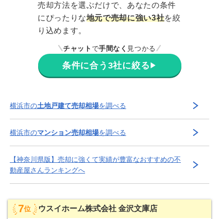
売却方法を選ぶだけで、あなたの条件
にぴったりな
地元で売却に強い3社
を絞
り込めます。
チャット
で
手間なく
見つかる
条件に合う3社に絞る
▶
横浜市
の
土地戸建て売却相場
を調べる
横浜市
の
マンション売却相場
を調べる
【
神奈川県
版】
売却に強くて実績が豊富な
おすすめの不
動産屋さんランキングへ
7
ウスイホーム株式会社 金沢文庫店
位