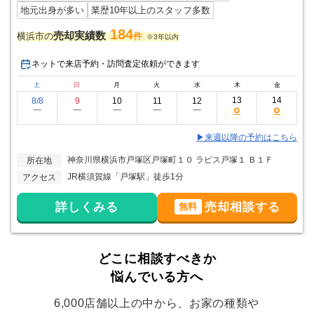
地元出身が多い
業歴10年以上のスタッフ多数
184
売却実績数
横浜市の
件
※3年以内
ネットで来店予約・訪問査定依頼ができます
土
日
月
火
水
木
金
13
14
8/8
9
10
11
12
○
○
ー
ー
ー
ー
ー
▶来週以降の予約はこちら
神奈川県横浜市戸塚区戸塚町１０ ラピス戸塚１ Ｂ１Ｆ
所在地
JR横須賀線「戸塚駅」徒歩1分
アクセス
詳しくみる
売却相談する
無料
どこに相談すべきか
悩んでいる方へ
6,000店舗以上の中から、お家の種類や