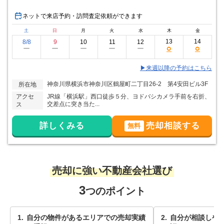
ネットで来店予約・訪問査定依頼ができます
土
日
月
火
水
木
金
13
14
8/8
9
10
11
12
○
○
ー
ー
ー
ー
ー
▶来週以降の予約はこちら
神奈川県横浜市神奈川区鶴屋町二丁目26-2 第4安田ビル3F
所在地
アクセ
JR線「横浜駅」西口徒歩５分、ヨドバシカメラ手前を右折、
交差点に突き当た...
ス
詳しくみる
売却相談する
無料
売却に強い不動産会社選び
3
つのポイント
自分の物件があるエリアでの売却実績
自分が相談しや