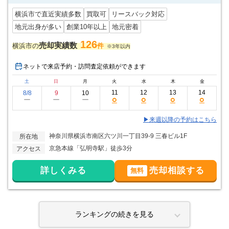
横浜市で直近実績多数
買取可
リースバック対応
地元出身が多い
創業10年以上
地元密着
126
売却実績数
横浜市の
件
※3年以内
ネットで来店予約・訪問査定依頼ができます
土
日
月
火
水
木
金
11
12
13
14
8/8
9
10
○
○
○
○
ー
ー
ー
▶来週以降の予約はこちら
神奈川県横浜市南区六ツ川一丁目39-9 三春ビル1F
所在地
京急本線「弘明寺駅」徒歩3分
アクセス
詳しくみる
売却相談する
無料
ランキングの続きを見る