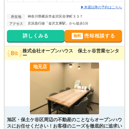
▶来週以降の予約はこちら
神奈川県横浜市金沢区谷津町３３７
所在地
京浜急行線「金沢文庫駅」から徒歩1分
アクセス
詳しくみる
売却相談する
無料
株式会社オープンハウス 保土ヶ谷営業センタ
8
位
ー
地元店
旭区・保土ケ谷区周辺の不動産のことならオープンハウ
スにお任せください！お客様のニーズを徹底的に追求い