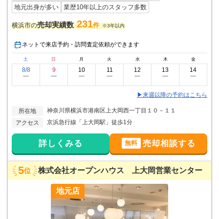
地元出身が多い
業歴10年以上のスタッフ多数
231
売却実績数
横浜市の
件
※3年以内
ネットで来店予約・訪問査定依頼ができます
土
日
月
火
水
木
金
8/8
9
10
11
12
13
14
ー
ー
ー
ー
ー
ー
ー
▶来週以降の予約はこちら
神奈川県横浜市港南区上大岡西一丁目１０－１１
所在地
京浜急行線「上大岡駅」徒歩1分
アクセス
詳しくみる
売却相談する
無料
5
株式会社オープンハウス 上大岡営業センター
位
地元店