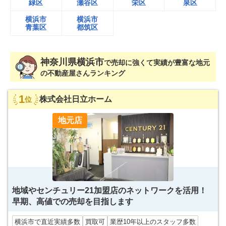
緑区
瀬谷区
栄区
泉区
横浜市
横浜市
青葉区
都筑区
神奈川県
横浜市
で
売却に強くて実績が豊富な
地元
の不動産屋さんランキング
1
株式会社日立ホーム
位
地元店
地域やセンチュリー21加盟店のネットワークを活用！
早期、高値での売却を目指します
横浜市で直近実績多数
買取可
業歴10年以上のスタッフ多数