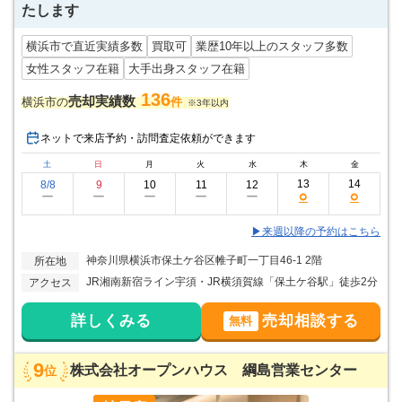
たします
横浜市で直近実績多数
買取可
業歴10年以上のスタッフ多数
女性スタッフ在籍
大手出身スタッフ在籍
136
売却実績数
横浜市の
件
※3年以内
ネットで来店予約・訪問査定依頼ができます
土
日
月
火
水
木
金
13
14
8/8
9
10
11
12
○
○
ー
ー
ー
ー
ー
▶来週以降の予約はこちら
神奈川県横浜市保土ケ谷区帷子町一丁目46-1 2階
所在地
JR湘南新宿ライン宇須・JR横須賀線「保土ケ谷駅」徒歩2分
アクセス
詳しくみる
売却相談する
無料
9
株式会社オープンハウス 綱島営業センター
位