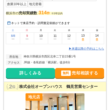
創業10年以上
地元密着
314
売却実績数
横浜市の
件
※3年以内
ネットで来店予約・訪問査定依頼ができます
土
日
月
火
水
木
金
13
14
8/8
9
10
11
12
○
○
ー
ー
ー
ー
ー
▶来週以降の予約はこちら
神奈川県横浜市西区北幸二丁目15番1号
所在地
JR線・各私鉄線「横浜駅」徒歩8分
アクセス
詳しくみる
売却相談する
無料
2
株式会社オープンハウス 鶴見営業センター
位
地元店