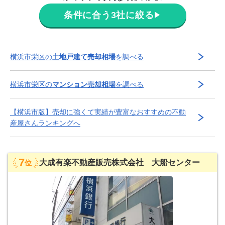
条件に合う3社に絞る
▶
横浜市栄区
の
土地戸建て売却相場
を調べる
横浜市栄区
の
マンション売却相場
を調べる
【
横浜市
版】
売却に強くて実績が豊富な
おすすめの不動
産屋さんランキングへ
7
大成有楽不動産販売株式会社 大船センター
位