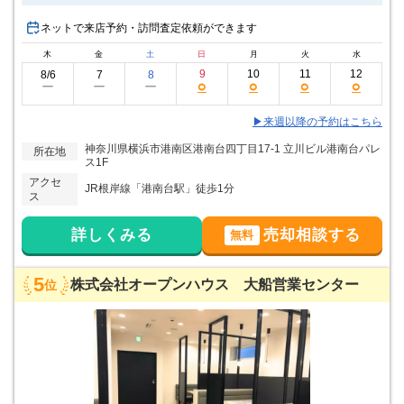
話になりました。
ネットで来店予約・訪問査定依頼ができます
木
金
土
日
月
火
水
9
10
11
12
8/6
7
8
○
○
○
○
ー
ー
ー
▶来週以降の予約はこちら
神奈川県横浜市港南区港南台四丁目17-1 立川ビル港南台パレ
所在地
ス1F
アクセ
JR根岸線「港南台駅」徒歩1分
ス
詳しくみる
売却相談する
無料
5
株式会社オープンハウス 大船営業センター
位