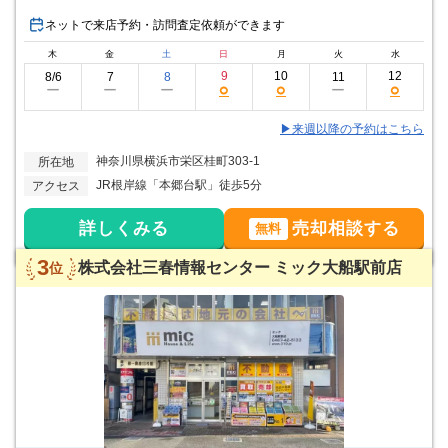
ネットで来店予約・訪問査定依頼ができます
木
金
土
日
月
火
水
9
10
12
8/6
7
8
11
○
○
○
ー
ー
ー
ー
▶来週以降の予約はこちら
神奈川県横浜市栄区桂町303-1
所在地
JR根岸線「本郷台駅」徒歩5分
アクセス
詳しくみる
売却相談する
無料
3
株式会社三春情報センター ミック大船駅前店
位