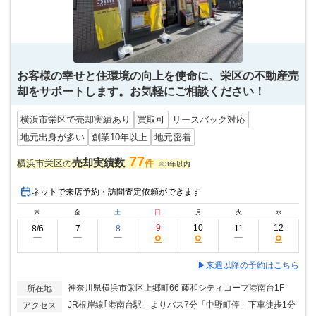
お客様の幸せと住環境の向上を使命に、栄区の不動産売
却をサポートします。お気軽にご相談ください！
横浜市栄区で売却実績あり
買取可
リースバック対応
地元出身が多い
創業10年以上
地元密着
77
売却実績数
横浜市栄区の
件
※3年以内
ネットで来店予約・訪問査定依頼ができます
木
金
土
日
月
火
水
9
10
12
8/6
7
8
11
○
○
○
ー
ー
ー
ー
▶来週以降の予約はこちら
神奈川県横浜市栄区上郷町66 藤和シティコープ港南台1F
所在地
JR根岸線｢港南台駅」よりバス7分「中野町停」下車徒歩1分
アクセス