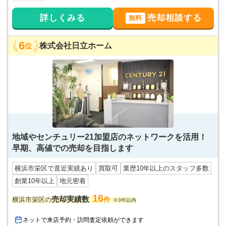
詳しくみる
売却相談する
無料
6
株式会社日立ホーム
位
地域やセンチュリー21加盟店のネットワークを活用！
早期、高値での売却を目指します
横浜市栄区で直近実績あり
買取可
業歴10年以上のスタッフ多数
創業10年以上
地元密着
16
売却実績数
横浜市栄区の
件
※3年以内
ネットで来店予約・訪問査定依頼ができます