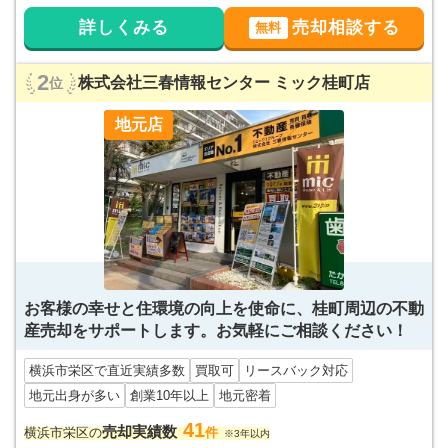
詳しくみる
売却相談する
無料
2
株式会社三春情報センター ミック桂町店
位
地元店
お客様の幸せと住環境の向上を使命に、桂町周辺の不動
産売却をサポートします。お気軽にご相談ください！
横浜市栄区で直近実績多数
買取可
リースバック対応
地元出身が多い
創業10年以上
地元密着
41
売却実績数
横浜市栄区の
件
※3年以内