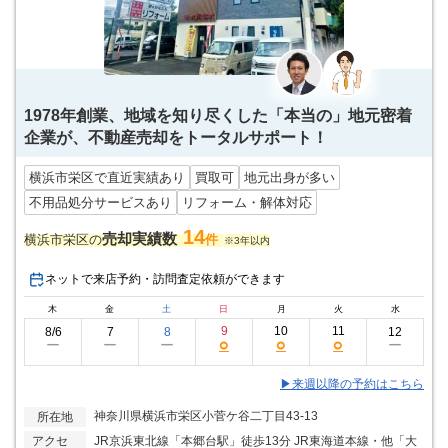
1978年創業、地域を知り尽くした「本当の」地元密着
企業が、不動産売却をトータルサポート！
横浜市栄区で直近実績あり
買取可
地元出身が多い
不用品処分サービスあり
リフォーム・解体対応
14
売却実績数
横浜市栄区の
件
※3年以内
ネットで来店予約・訪問査定依頼ができます
木
金
土
日
月
火
水
9
10
11
8/6
7
8
12
○
○
○
ー
ー
ー
ー
▶来週以降の予約はこちら
神奈川県横浜市栄区小菅ケ谷二丁目43-13
所在地
アクセ
JR京浜東北線「本郷台駅」徒歩13分 JR東海道本線・他「大