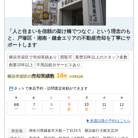
「人と住まいを信頼の架け橋でつなぐ」という理念のも
と、戸塚区・湘南・鎌倉エリアの不動産売却を丁寧にサ
ポートします
横浜市栄区で売却実績あり
買取可
業歴10年以上のスタッフ多数
創業10年以上
不用品処分サービスあり
14
売却実績数
横浜市栄区の
件
※3年以内
ネットで来店予約・訪問査定依頼ができます
木
金
土
日
月
火
水
9
10
8/6
7
8
11
12
○
○
ー
ー
ー
ー
ー
▶来週以降の予約はこちら
神奈川県鎌倉市大船一丁目24-5 横浜銀行大船支店3F
所在地