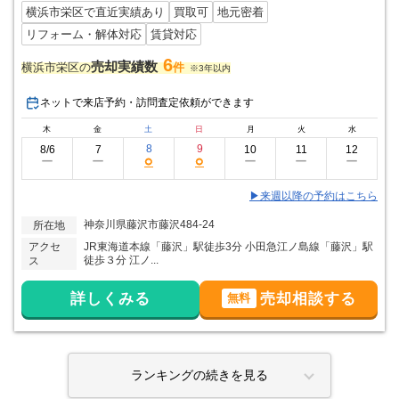
横浜市栄区で直近実績あり
買取可
地元密着
リフォーム・解体対応
賃貸対応
6
売却実績数
横浜市栄区の
件
※3年以内
ネットで来店予約・訪問査定依頼ができます
木
金
土
日
月
火
水
8
9
8/6
7
10
11
12
○
○
ー
ー
ー
ー
ー
▶来週以降の予約はこちら
神奈川県藤沢市藤沢484-24
所在地
アクセ
JR東海道本線「藤沢」駅徒歩3分 小田急江ノ島線「藤沢」駅
徒歩３分 江ノ...
ス
詳しくみる
売却相談する
無料
ランキングの続きを見る