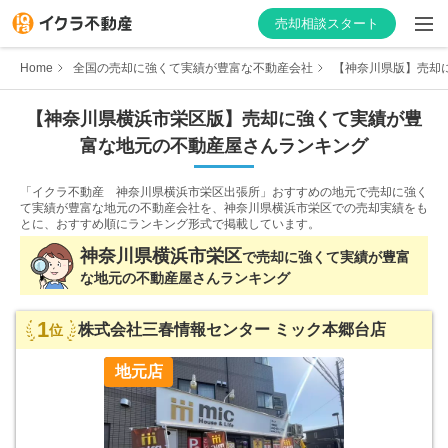
売却相談スタート
Home
全国の売却に強くて実績が豊富な不動産会社
【神奈川県版】売却に
【
神奈川県
横浜市栄区
版】
売却に強くて実績が豊
富な
地元の不動産屋さんランキング
はじめての方へ
「イクラ不動産 神奈川県横浜市栄区出張所」おすすめの地元で売却に強く
不動産会社を探す
て実績が豊富な地元の不動産会社を、
神奈川県横浜市栄区での売却実績をも
とに、おすすめ順にランキング形式で掲載しています。
物件の価格を知る
神奈川県
横浜市栄区
で
売却に強くて実績が豊富
な
地元の不動産屋さんランキング
お家の売却を学ぶ
1
株式会社三春情報センター ミック本郷台店
位
不動産会社向け情報
地元店