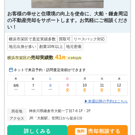
お客様の幸せと住環境の向上を使命に、大船・鎌倉周辺
の不動産売却をサポートします。お気軽にご相談くださ
い！
横浜市栄区で直近実績多数
買取可
リースバック対応
地元出身が多い
創業10年以上
地元密着
41
売却実績数
横浜市栄区の
件
※3年以内
ネットで来店予約・訪問査定依頼ができます
木
金
土
日
月
火
水
9
10
11
12
8/6
7
8
○
○
○
○
ー
ー
ー
▶来週以降の予約はこちら
神奈川県鎌倉市大船一丁目7-6 1F・2F
所在地
JR「大船駅」笠間口から徒歩1分
アクセス
詳しくみる
売却相談する
無料