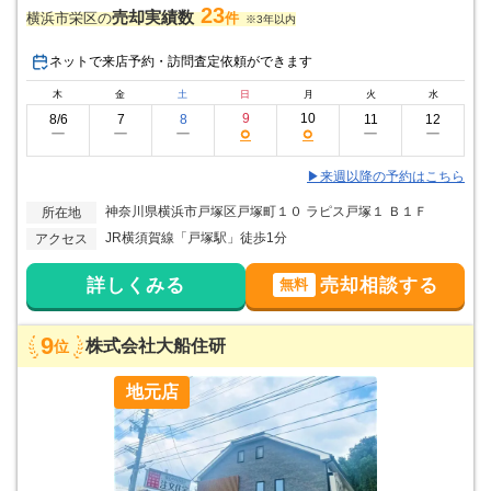
23
売却実績数
横浜市栄区の
件
※3年以内
ネットで来店予約・訪問査定依頼ができます
木
金
土
日
月
火
水
9
10
8/6
7
8
11
12
○
○
ー
ー
ー
ー
ー
▶来週以降の予約はこちら
神奈川県横浜市戸塚区戸塚町１０ ラピス戸塚１ Ｂ１Ｆ
所在地
JR横須賀線「戸塚駅」徒歩1分
アクセス
詳しくみる
売却相談する
無料
9
株式会社大船住研
位
地元店