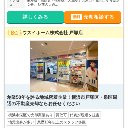
アクセ
東海道・横須賀・根岸線「大船駅」の東口・笠間口から徒歩
２分。 駅前の大通...
ス
詳しくみる
売却相談する
無料
8
ウスイホーム株式会社 戸塚店
位
創業50年を誇る地域密着企業！横浜市戸塚区・泉区周
辺の不動産売却ならお任せください
横浜市栄区で売却実績あり
買取可
代表が現場を担当
地元出身が多い
業歴10年以上のスタッフ多数