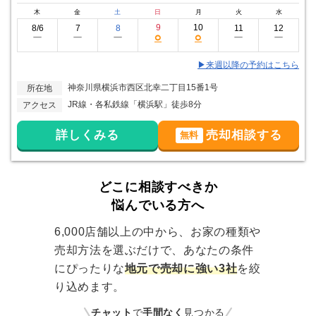
木
金
土
日
月
火
水
9
10
8/6
7
8
11
12
○
○
ー
ー
ー
ー
ー
▶来週以降の予約はこちら
神奈川県横浜市西区北幸二丁目15番1号
所在地
JR線・各私鉄線「横浜駅」徒歩8分
アクセス
詳しくみる
売却相談する
無料
どこに相談すべきか
悩んでいる方へ
6,000店舗以上の中から、お家の種類や
売却方法を選ぶだけで、あなたの条件
にぴったりな
地元で売却に強い3社
を絞
り込めます。
チャット
で
手間なく
見つかる