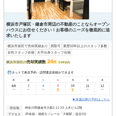
横浜市戸塚区・鎌倉市周辺の不動産のことならオープン
ハウスにお任せください！お客様のニーズを徹底的に追
求いたします
横浜市栄区で売却実績あり
買取可
業歴10年以上のスタッフ多数
女性スタッフ在籍
大手出身スタッフ在籍
24
売却実績数
横浜市栄区の
件
※3年以内
ネットで来店予約・訪問査定依頼ができます
木
金
土
日
月
火
水
9
10
8/6
7
8
11
12
○
○
ー
ー
ー
ー
ー
▶来週以降の予約はこちら
神奈川県鎌倉市大船1-11-23 上木ビル2階
所在地
JR各線・湘南モノレール「大船駅」徒歩3分
アクセス