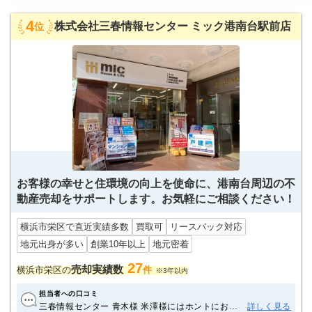
4
株式会社三春情報センター ミック港南台駅前店
位
お客様の幸せと住環境の向上を使命に、港南台周辺の不
動産売却をサポートします。お気軽にご相談ください！
横浜市栄区で直近実績多数
買取可
リースバック対応
地元出身が多い
創業10年以上
地元密着
27
売却実績数
横浜市栄区の
件
※3年以内
担当者への口コミ
三春情報センター 青木様 米澤様にはホントにお世
詳しく見る