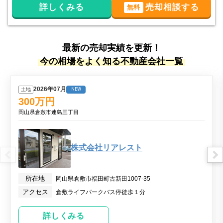
詳しくみる
売却相談する
無料
最新の売却実績を更新！
今の相場をよく知る不動産会社一覧
2026年07月
土地
NEW
300
万円
岡山県倉敷市連島三丁目
株式会社リアレスト
所在地
岡山県倉敷市福田町古新田1007-35
アクセス
倉敷ライフパークバス停徒歩１分
詳しくみる