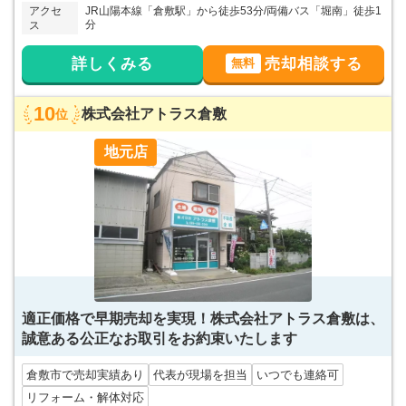
アクセ
JR山陽本線「倉敷駅」から徒歩53分/両備バス「堀南」徒歩1
分
ス
詳しくみる
売却相談する
無料
10
株式会社アトラス倉敷
位
地元店
適正価格で早期売却を実現！株式会社アトラス倉敷は、
誠意ある公正なお取引をお約束いたします
倉敷市で売却実績あり
代表が現場を担当
いつでも連絡可
リフォーム・解体対応