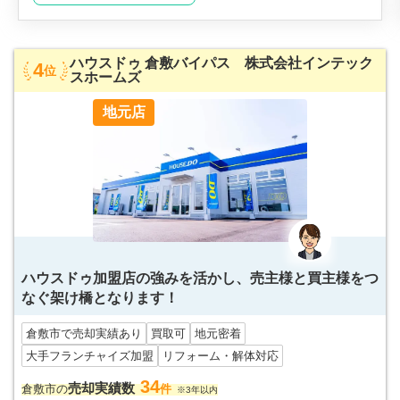
ハウスドゥ 倉敷バイパス 株式会社インテック
4
位
スホームズ
地元店
ハウスドゥ加盟店の強みを活かし、売主様と買主様をつ
なぐ架け橋となります！
倉敷市で売却実績あり
買取可
地元密着
大手フランチャイズ加盟
リフォーム・解体対応
34
売却実績数
倉敷市の
件
※3年以内