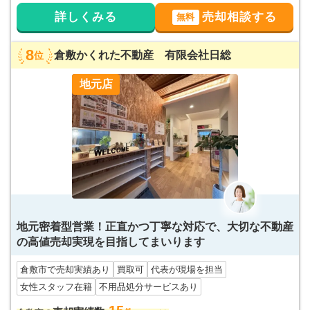
詳しくみる
売却相談する
無料
8
倉敷かくれた不動産 有限会社日総
位
地元店
地元密着型営業！正直かつ丁寧な対応で、大切な不動産
の高値売却実現を目指してまいります
倉敷市で売却実績あり
買取可
代表が現場を担当
女性スタッフ在籍
不用品処分サービスあり