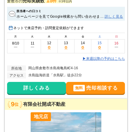
15
売却実績数
倉敷市の
件
※3年以内
担当者への口コミ
ホームページを見てGoogle検索から問い合わせまし
詳しく見る
た。 数件の不動産会社に相談して比較しましたが、
最も丁寧に対応していただいたことが決め手でし
ネットで来店予約・訪問査定依頼ができます
た。女性同士ということもあり、安心して相談する
月
火
水
木
金
土
日
ことができました。 私は相続しただけで住んだこと
がなく、また遠方に住んでいたのですが、水道管が
12
13
14
15
8/10
11
16
○
○
○
○
ー
ー
ー
破裂した際にはすぐに対応していただき、とても助
かりました。 私たちのペースで売却まで進めてくだ
▶来週以降の予約はこちら
さり、無事に売却できて本当に良かったです。 丁寧
に対応していただき、本当にありがとうございまし
岡山県倉敷市水島南亀島町4-16
所在地
た。担当の中山さんが味方だと感じられ、とても心
強かったです。色々と的確なアドバイスをいただ
水島臨海鉄道「水島駅」徒歩22分
アクセス
き、感謝しております。
詳しくみる
売却相談する
無料
9
有限会社開成不動産
位
地元店