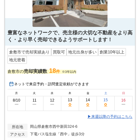
豊富なネットワークで、売主様の大切な不動産をより高
く・より早く売却できるようサポートします！
倉敷市で売却実績あり
買取可
地元出身が多い
創業10年以上
地元密着
18
売却実績数
倉敷市の
件
※3年以内
ネットで来店予約・訪問査定依頼ができます
月
火
水
木
金
土
日
13
14
15
8/10
11
12
16
○
○
○
ー
ー
ー
ー
▶来週以降の予約はこちら
岡山県倉敷市西中新田324-6
所在地
下電バス塩生線「西中」徒歩3分
アクセス