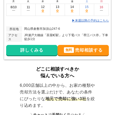
月
火
水
木
金
土
日
12
13
14
15
8/10
11
16
○
○
○
○
ー
ー
ー
▶来週以降の予約はこちら
岡山県倉敷市加須山247-6
所在地
アクセ
JR瀬戸大橋線「茶屋町駅」より下電バス「帯江バス停」下車
徒歩1分
ス
詳しくみる
売却相談する
無料
どこに相談すべきか
悩んでいる方へ
6,000店舗以上の中から、お家の種類や
売却方法を選ぶだけで、あなたの条件
にぴったりな
地元で売却に強い3社
を絞
り込めます。
チャット
で
手間なく
見つかる