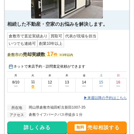
相続した不動産・空家のお悩みを解決します。
倉敷市で直近実績あり
買取可
代表が現場を担当
いつでも連絡可
創業10年以上
17
売却実績数
倉敷市の
件
※3年以内
ネットで来店予約・訪問査定依頼ができます
月
火
水
木
金
土
日
11
8/10
12
13
14
15
16
○
ー
ー
ー
ー
ー
ー
▶来週以降の予約はこちら
岡山県倉敷市福田町古新田1007-35
所在地
倉敷ライフパークバス停徒歩１分
アクセス
詳しくみる
売却相談する
無料