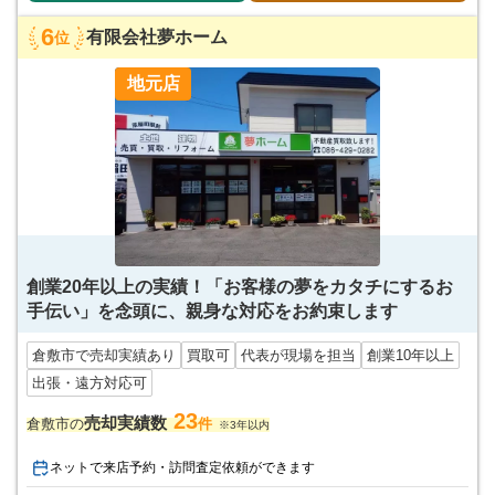
6
有限会社夢ホーム
位
地元店
創業20年以上の実績！「お客様の夢をカタチにするお
手伝い」を念頭に、親身な対応をお約束します
倉敷市で売却実績あり
買取可
代表が現場を担当
創業10年以上
出張・遠方対応可
23
売却実績数
倉敷市の
件
※3年以内
ネットで来店予約・訪問査定依頼ができます