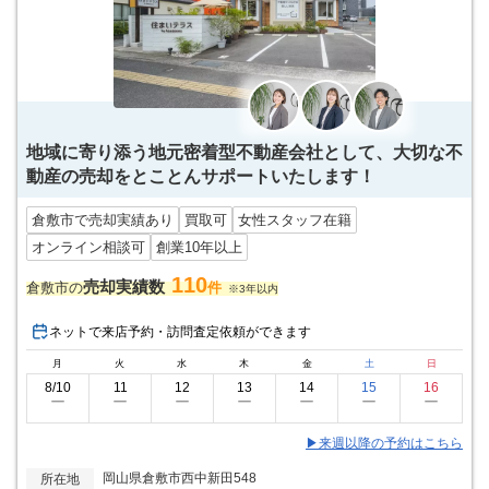
地域に寄り添う地元密着型不動産会社として、大切な不
動産の売却をとことんサポートいたします！
倉敷市で売却実績あり
買取可
女性スタッフ在籍
オンライン相談可
創業10年以上
110
売却実績数
倉敷市の
件
※3年以内
ネットで来店予約・訪問査定依頼ができます
月
火
水
木
金
土
日
8/10
11
12
13
14
15
16
ー
ー
ー
ー
ー
ー
ー
▶来週以降の予約はこちら
岡山県倉敷市西中新田548
所在地