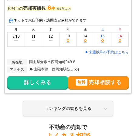
6
売却実績数
倉敷市の
件
※3年以内
ネットで来店予約・訪問査定依頼ができます
月
火
水
木
金
土
日
13
14
15
16
8/10
11
12
○
○
○
○
ー
ー
ー
▶来週以降の予約はこちら
岡山県倉敷市西阿知町949-8
所在地
JR山陽本線 西阿知駅徒歩5分
アクセス
詳しくみる
売却相談する
無料
ランキングの続きを見る
不動産の売却で