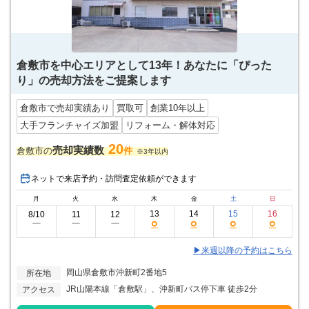
倉敷市を中心エリアとして13年！あなたに「ぴった
り」の売却方法をご提案します
倉敷市で売却実績あり
買取可
創業10年以上
大手フランチャイズ加盟
リフォーム・解体対応
20
売却実績数
倉敷市の
件
※3年以内
ネットで来店予約・訪問査定依頼ができます
月
火
水
木
金
土
日
13
14
15
16
8/10
11
12
○
○
○
○
ー
ー
ー
▶来週以降の予約はこちら
岡山県倉敷市沖新町2番地5
所在地
JR山陽本線「倉敷駅」、沖新町バス停下車 徒歩2分
アクセス