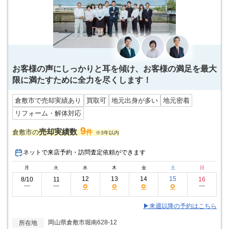
お客様の声にしっかりと耳を傾け、お客様の満足を最大
限に満たすために全力を尽くします！
倉敷市で売却実績あり
買取可
地元出身が多い
地元密着
リフォーム・解体対応
9
売却実績数
倉敷市の
件
※3年以内
ネットで来店予約・訪問査定依頼ができます
月
火
水
木
金
土
日
12
13
14
15
8/10
11
16
○
○
○
○
ー
ー
ー
▶来週以降の予約はこちら
岡山県倉敷市堀南628-12
所在地