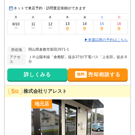
ネットで来店予約・訪問査定依頼ができます
月
火
水
木
金
土
日
13
14
15
16
8/10
11
12
○
○
○
○
ー
ー
ー
▶来週以降の予約はこちら
岡山県倉敷市新田2971-1
所在地
アクセ
ＪＲ山陽本線「倉敷駅」徒歩37分/下電バス「上名田」徒歩 8
分
ス
詳しくみる
売却相談する
無料
5
株式会社リアレスト
位
地元店