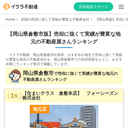
売却相談スタート
Home
全国の売却に強くて実績が豊富な不動産会社
【岡山県版】売却に強
【
岡山県
倉敷市
版】
売却に強くて実績が豊富な
地
元の不動産屋さんランキング
はじめての方へ
「イクラ不動産 岡山県倉敷市出張所」おすすめの地元で売却に強くて実績
不動産会社を探す
が豊富な地元の不動産会社を、
岡山県倉敷市での売却実績をもとに、おすす
め順にランキング形式で掲載しています。
物件の価格を知る
岡山県
倉敷市
で
売却に強くて実績が豊富な
地元の
不動産屋さんランキング
お家の売却を学ぶ
【住まいテラス 倉敷本店】 フォーシーズン
1
位
株式会社
不動産会社向け情報
地元店