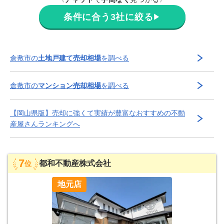
条件に合う3社に絞る
▶
倉敷市
の
土地戸建て売却相場
を調べる
倉敷市
の
マンション売却相場
を調べる
【
岡山県
版】
売却に強くて実績が豊富な
おすすめの不動
産屋さんランキングへ
7
都和不動産株式会社
位
地元店