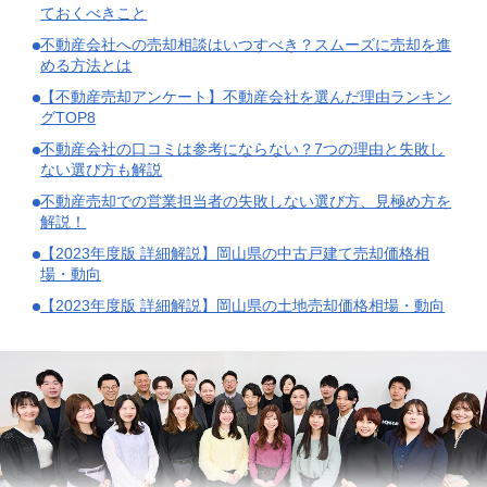
ておくべきこと
不動産会社への売却相談はいつすべき？スムーズに売却を進
める方法とは
【不動産売却アンケート】不動産会社を選んだ理由ランキン
グTOP8
不動産会社の口コミは参考にならない？7つの理由と失敗し
ない選び方も解説
不動産売却での営業担当者の失敗しない選び方、見極め方を
解説！
【2023年度版 詳細解説】岡山県の中古戸建て売却価格相
場・動向
【2023年度版 詳細解説】岡山県の土地売却価格相場・動向