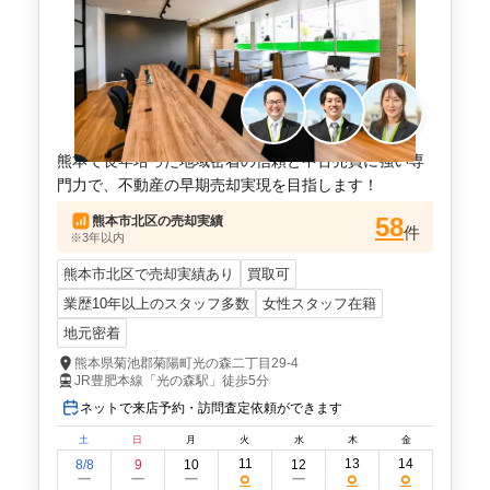
熊本で長年培った地域密着の信頼と中古売買に強い専
門力で、不動産の早期売却実現を目指します！
58
熊本市北区
の売却実績
件
※3年以内
熊本市北区で売却実績あり
買取可
業歴10年以上のスタッフ多数
女性スタッフ在籍
地元密着
熊本県菊池郡菊陽町光の森二丁目29-4
JR豊肥本線「光の森駅」徒歩5分
ネットで来店予約・訪問査定依頼ができます
土
日
月
火
水
木
金
11
13
14
8/8
9
10
12
○
○
○
ー
ー
ー
ー