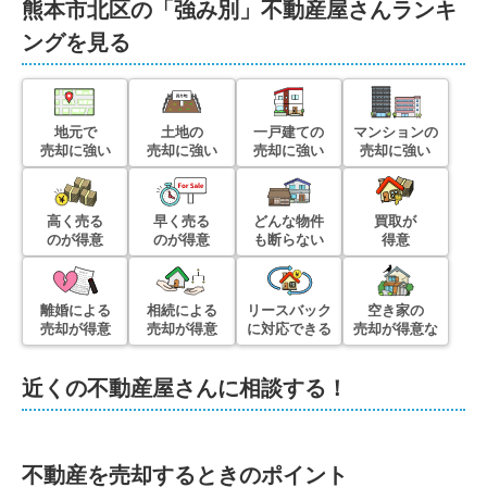
熊本市北区
の「強み別」不動産屋さんランキ
ングを見る
地元で
土地の
一戸建ての
マンションの
売却に強い
売却に強い
売却に強い
売却に強い
高く売る
早く売る
どんな物件
買取が
のが得意
のが得意
も断らない
得意
離婚による
相続による
リースバック
空き家の
売却が得意
売却が得意
に対応できる
売却が得意な
近くの不動産屋さんに相談する！
不動産を売却するときのポイント