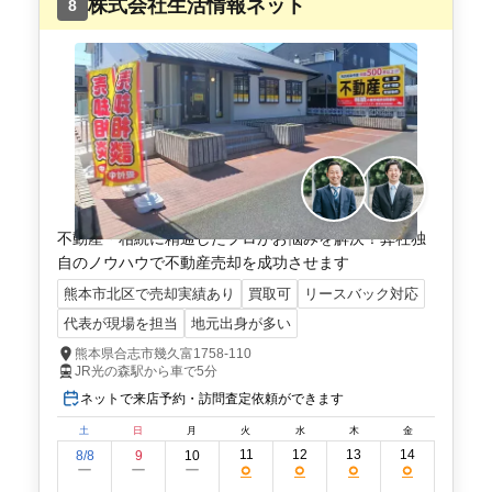
株式会社生活情報ネット
8
不動産・相続に精通したプロがお悩みを解決！弊社独
自のノウハウで不動産売却を成功させます
熊本市北区で売却実績あり
買取可
リースバック対応
代表が現場を担当
地元出身が多い
熊本県合志市幾久富1758-110
JR光の森駅から車で5分
ネットで来店予約・訪問査定依頼ができます
土
日
月
火
水
木
金
11
12
13
14
8/8
9
10
○
○
○
○
ー
ー
ー