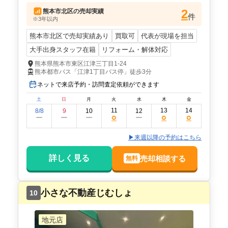
2
熊本市北区
の売却実績
件
※3年以内
熊本市北区で売却実績あり
買取可
代表が現場を担当
大手出身スタッフ在籍
リフォーム・解体対応
熊本県熊本市東区江津三丁目1-24
熊本都市バス「江津1丁目バス停」徒歩3分
ネットで来店予約・訪問査定依頼ができます
土
日
月
火
水
木
金
11
13
14
8/8
9
10
12
○
○
○
ー
ー
ー
ー
▶来週以降の予約はこちら
詳しく見る
売却相談する
無料
小さな不動産じむしょ
10
地元店