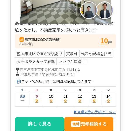
高値売却に自信あり！大手ハウスメーカーでの勤務経
験を活かし、不動産売却を成功へと導きます
10
熊本市北区
の売却実績
件
※3年以内
熊本市北区で直近実績あり
買取可
代表が現場を担当
大手出身スタッフ在籍
いつでも連絡可
熊本県熊本市中央区水前寺五丁目13-1
JR豊肥本線「水前寺駅」徒歩15分
ネットで来店予約・訪問査定依頼ができます
土
日
月
火
水
木
金
9
10
11
12
13
14
8/8
○
○
○
○
○
○
ー
▶来週以降の予約はこちら
詳しく見る
売却相談する
無料