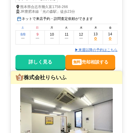
熊本県合志市幾久富1758-266
JR豊肥本線「光の森駅」徒歩23分
ネットで来店予約・訪問査定依頼ができます
土
日
月
火
水
木
金
13
14
8/8
9
10
11
12
○
○
ー
ー
ー
ー
ー
▶来週以降の予約はこちら
詳しく見る
売却相談する
無料
株式会社りらいふ