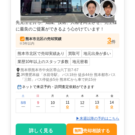
先見性を持ち、知識、技術、人格を向上させ、売主様
に最良のご提案ができるよう心がけています！
3
熊本市北区
の売却実績
件
※3年以内
熊本市北区で売却実績あり
買取可
地元出身が多い
業歴10年以上のスタッフ多数
地元密着
熊本県熊本市中央区帯山六丁目7-67
JR豊肥本線「水前寺駅」 バス18分 徒歩44分 熊本都市バス
「三郎」バス停徒歩5分 熊本ICから車で約15分
ネットで来店予約・訪問査定依頼ができます
土
日
月
火
水
木
金
11
13
14
8/8
9
10
12
○
○
○
ー
ー
ー
ー
▶来週以降の予約はこちら
詳しく見る
売却相談する
無料