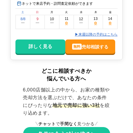
ネットで来店予約・訪問査定依頼ができます
土
日
月
火
水
木
金
11
13
14
8/8
9
10
12
○
○
○
ー
ー
ー
ー
▶来週以降の予約はこちら
詳しく見る
売却相談する
無料
どこに相談すべきか
悩んでいる方へ
6,000店舗以上の中から、お家の種類や
売却方法を選ぶだけで、あなたの条件
にぴったりな
地元で売却に強い3社
を絞
り込めます。
チャット
で
手間なく
見つかる