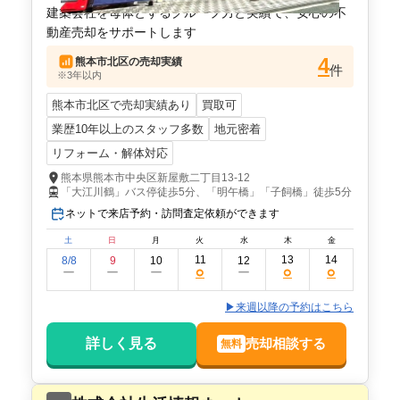
建築会社を母体とするグループ力と実績で、安心の不
動産売却をサポートします
4
熊本市北区
の売却実績
件
※3年以内
熊本市北区で売却実績あり
買取可
業歴10年以上のスタッフ多数
地元密着
リフォーム・解体対応
熊本県熊本市中央区新屋敷二丁目13-12
「大江川鶴」バス停徒歩5分、「明午橋」「子飼橋」徒歩5分
ネットで来店予約・訪問査定依頼ができます
土
日
月
火
水
木
金
11
13
14
8/8
9
10
12
○
○
○
ー
ー
ー
ー
▶来週以降の予約はこちら
詳しく見る
売却相談する
無料