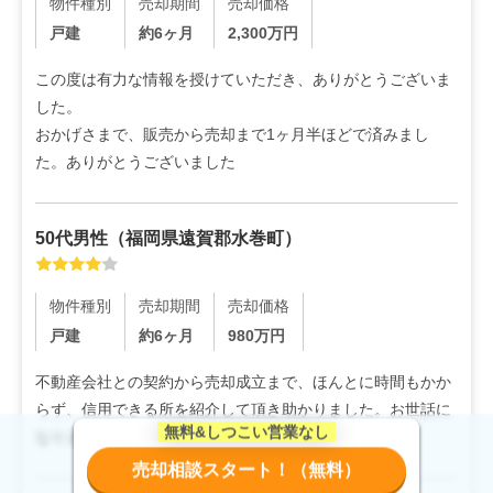
物件種別
売却期間
売却価格
戸建
約6ヶ月
2,300
万円
この度は有力な情報を授けていただき、ありがとうございま
した。

おかげさまで、販売から売却まで1ヶ月半ほどで済みまし
た。ありがとうございました
50代
男性
（
福岡県遠賀郡水巻町
）
物件種別
売却期間
売却価格
戸建
約6ヶ月
980
万円
不動産会社との契約から売却成立まで、ほんとに時間もかか
らず、信用できる所を紹介して頂き助かりました。お世話に
なりました。