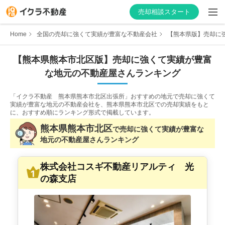
売却相談スタート
Home
全国の売却に強くて実績が豊富な不動産会社
【熊本県版】売却に強
【
熊本県
熊本市北区
版】
売却に強くて実績が豊富
な
地元の不動産屋さんランキング
はじめての方へ
「イクラ不動産 熊本県熊本市北区出張所」おすすめの地元で売却に強くて
不動産会社を探す
実績が豊富な地元の不動産会社を、
熊本県熊本市北区での売却実績をもと
に、おすすめ順にランキング形式で掲載しています。
物件の価格を知る
熊本県
熊本市北区
で
売却に強くて実績が豊富な
地元の不動産屋さんランキング
お家の売却を学ぶ
株式会社コスギ不動産リアルティ 光
不動産会社向け情報
の森支店