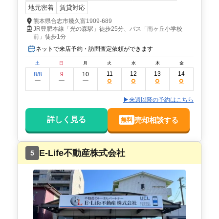
地元密着
賃貸対応
熊本県合志市幾久富1909‐689
JR豊肥本線「光の森駅」徒歩25分、バス「南ヶ丘小学校
前」徒歩1分
ネットで来店予約・訪問査定依頼ができます
土
日
月
火
水
木
金
11
12
13
14
8/8
9
10
○
○
○
○
ー
ー
ー
▶来週以降の予約はこちら
詳しく見る
売却相談する
無料
E-Life不動産株式会社
5