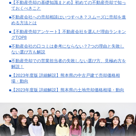
【不動産売却の基礎知識まとめ】初めての不動産売却で知っ
ておくべきこと
不動産会社への売却相談はいつすべき？スムーズに売却を進
める方法とは
【不動産売却アンケート】不動産会社を選んだ理由ランキン
グTOP8
不動産会社の口コミは参考にならない？7つの理由と失敗し
ない選び方も解説
不動産売却での営業担当者の失敗しない選び方、見極め方を
解説！
【2023年度版 詳細解説】熊本県の中古戸建て売却価格相
場・動向
【2023年度版 詳細解説】熊本県の土地売却価格相場・動向