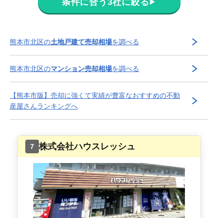
条件に合う3社に絞る
▶
熊本市北区
の
土地戸建て売却相場
を調べる
熊本市北区
の
マンション売却相場
を調べる
【
熊本市
版】
売却に強くて実績が豊富な
おすすめの不動
産屋さんランキングへ
株式会社ハウスレッシュ
7