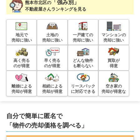
「強み別」
熊本市北区
の
不動産屋さんランキングを見る
地元で
土地の
一戸建ての
マンションの
売却に強い
売却に強い
売却に強い
売却に強い
高く売る
早く売る
どんな物件
買取が
のが得意
のが得意
も断らない
得意
離婚による
相続による
リースバック
空き家の
売却が得意
売却が得意
に対応できる
売却が得意な
自分で簡単に匿名で
「物件の売却価格を調べる」