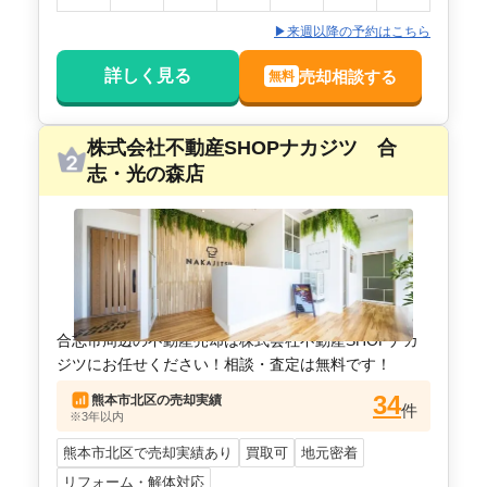
▶来週以降の予約はこちら
詳しく見る
売却相談する
無料
株式会社不動産SHOPナカジツ 合
志・光の森店
合志市周辺の不動産売却は株式会社不動産SHOPナカ
ジツにお任せください！相談・査定は無料です！
34
熊本市北区
の売却実績
件
※3年以内
熊本市北区で売却実績あり
買取可
地元密着
リフォーム・解体対応