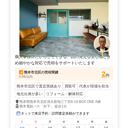
個人事務所だからこそできる、顔の見える安心感とき
め細やかな対応で売却をサポートいたします
2
熊本市北区
の売却実績
件
※3年以内
熊本市北区で直近実績あり
買取可
代表が現場を担当
地元出身が多い
リフォーム・解体対応
熊本県熊本市北区清水新地三丁目6-18 BOX ONE A棟
熊本電鉄バス「杉下」 徒歩1分
ネットで来店予約・訪問査定依頼ができます
土
日
月
火
水
木
金