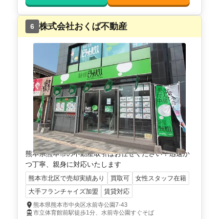
株式会社おくば不動産
6
熊本県熊本市の不動産取引はお任せください！迅速か
つ丁寧、親身に対応いたします
熊本市北区で売却実績あり
買取可
女性スタッフ在籍
大手フランチャイズ加盟
賃貸対応
熊本県熊本市中央区水前寺公園7-43
市立体育館前駅徒歩1分、水前寺公園すぐそば