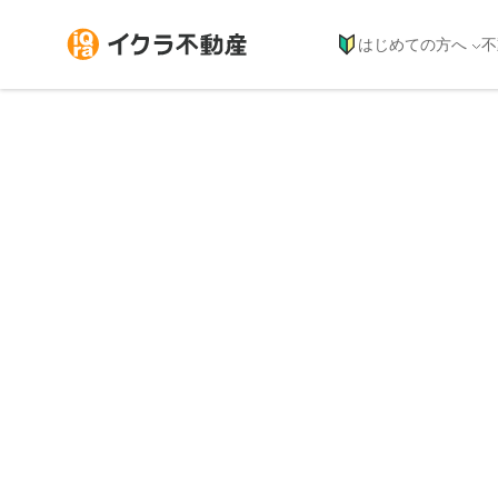
イクラ不動産|簡単で素早い査定と高値での不動産売却・買取
はじめての方へ
不