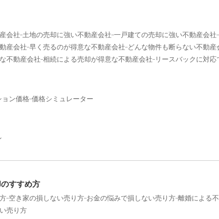
産会社
土地の売却に強い不動産会社
一戸建ての売却に強い不動産会社
動産会社
早く売るのが得意な不動産会社
どんな物件も断らない不動産
な不動産会社
相続による売却が得意な不動産会社
リースバックに対応
ション価格
価格シミュレーター
ン
却のすすめ方
方
空き家の損しない売り方
お金の悩みで損しない売り方
離婚による不
い売り方