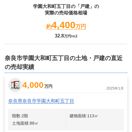
学園大和町五丁目
の「戸建」の
実際の売却価格相場
4,400
約
万円
32.8
万円/ｍ2
奈良市学園大和町五丁目の土地・戸建の直近
の売却実績
4,000
万円
2025年1月
奈良県奈良市学園大和町五丁目
階数:
2
階
建物面積:
113
㎡
土地面積:
88
㎡