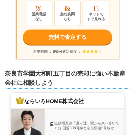
センチュリー21 フロンティア不動産販売奈良店 株式会社
フロンティア不動産販売
営業電話
急な訪問
ネットで
なし
なし
すぐ見れる
無料で査定する
所要時間 ：
約3分
査定精度 ：
奈良市学園大和町五丁目の売却に強い不動産
会社に相談しよう
ならいろHOME株式会社
近鉄橿原線「尼ヶ辻」駅から東へ歩いて
６分 国道308号線と奈良県道9号線が交
差する「三条大路５丁目交差点」南西側