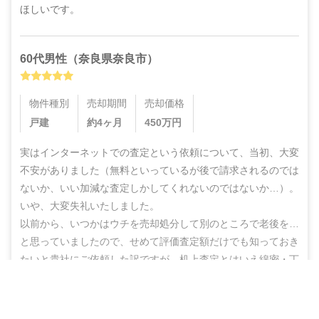
ほしいです。
60代
男性
（
奈良県奈良市
）
物件種別
売却期間
売却価格
戸建
約4ヶ月
450
万円
実はインターネットでの査定という依頼について、当初、大変
不安がありました（無料といっているが後で請求されるのでは
ないか、いい加減な査定しかしてくれないのではないか…）。
いや、大変失礼いたしました。

以前から、いつかはウチを売却処分して別のところで老後を…
と思っていましたので、せめて評価査定額だけでも知っておき
たいと貴社にご依頼した訳ですが、机上査定とはいえ綿密・丁
寧な査定をしていただいた上に、地域の不動産業者のご紹介ま
営業電話なし！ネットで完結
でしていただき、結果的にこのたび売却まで辿りつけましたこ
と、しかもこの間、半年もないうちに進めることができ感謝の
無料で査定スタート