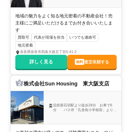
※ジャパン奈良尼ヶ辻店 敷地内です
地域の魅力をよく知る地元密着の不動産会社！売
主様にご満足いただけるまでお付き合いいたしま
す
買取可
代表が現場を担当
いつでも連絡可
地元密着
奈良県奈良市四条大路五丁目5-41-2
詳しく見る
査定依頼する
無料
株式会社Sun Housing 東大阪支店
近鉄新石切駅より徒歩28分 お車で6
分 バス停「孔舎衙小学校前」より徒
歩8分