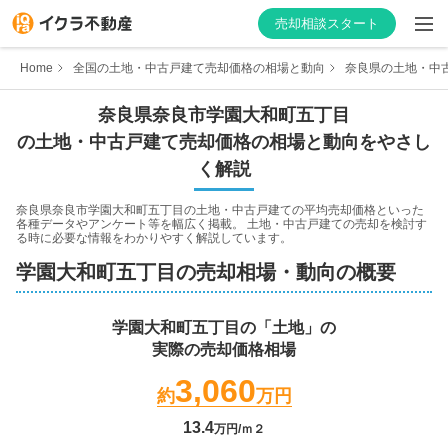
売却相談スタート
Home
全国の土地・中古戸建て売却価格の相場と動向
奈良県の土地・中
奈良県
奈良市
学園大和町五丁目
の土地・中古戸建て売却価格の相場と動向をやさし
はじめての方へ
く解説
不動産会社を探す
奈良県奈良市学園大和町五丁目
の土地・中古戸建ての平均売却価格といった
各種データやアンケート等を幅広く掲載。 土地・中古戸建ての売却を検討す
る時に必要な情報をわかりやすく解説しています。
物件の価格を知る
学園大和町五丁目
の売却相場・動向の概要
お家の売却を学ぶ
学園大和町五丁目
の「土地」の
実際の売却価格相場
不動産会社向け情報
3,060
約
万円
13.4
万円/ｍ２