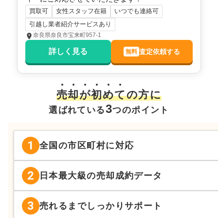
買取可
女性スタッフ在籍
いつでも連絡可
引越し業者紹介サービスあり
奈良県奈良市宝来町957-1
詳しく見る
査定依頼する
無料
売
却
が
初
め
て
の方に
3
選ばれている
つのポイント
1
全国の市区町村に対応
2
日本最大級の売却成約データ
3
売れるまでしっかりサポート