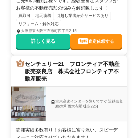
ご売却の理由は様々です。経験豊富なスタッフが
お客様の不動産売却の悩みを解消致します！
買取可
地元密着
引越し業者紹介サービスあり
リフォーム・解体対応
大阪府東大阪市布市町四丁目2-15
詳しく見る
査定依頼する
無料
センチュリー21 フロンティア不動産
販売奈良店 株式会社フロンティア不
動産販売
宝来高速インターを降りてすぐ 近鉄奈良
線/大和西大寺駅 徒歩22分
売却実績多数有り！お客様に寄り添い、スピーデ
ィーにご対応させていただきます！