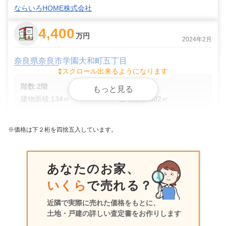
ならいろHOME株式会社
4,400
万円
2024年2月
奈良県奈良市学園大和町五丁目
スクロール出来るようになります
階数:
2
階
築年数:
9年
もっと見る
建物面積:
134
㎡
土地面積:
302
㎡
株式会社Sun Housing 東大阪支店
※価格は下２桁を四捨五入しています。
3,900
万円
2019年4月
あなたのお家、
奈良県奈良市学園大和町五丁目
いくら
で売れる？
階数:
2
階
建物面積:
148
㎡
近隣で実際に売れた価格をもとに、
土地面積:
104
㎡
土地・戸建の詳しい査定書をお作りします