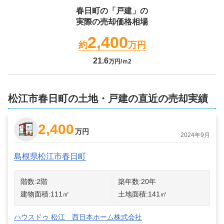
春日町
の「戸建」の
実際の売却価格相場
2,400
約
万円
21.6
万円/ｍ2
松江市春日町の土地・戸建の直近の売却実績
2,400
万円
2024年9月
島根県松江市春日町
階数:
2
階
築年数:
20年
建物面積:
111
㎡
土地面積:
141
㎡
ハウスドゥ 松江 西日本ホーム株式会社