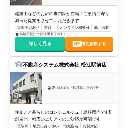
建築士などのお家の専門家が在籍！ご事情に寄り
添った提案をさせていただきます
直近実績あり
買取可
オンライン相談可
地元密着
島根県松江市西津田五丁目1-1
詳しく見る
査定依頼する
無料
不動産システム株式会社 松江駅前店
JR山陰本線「松江駅」徒歩4分
住まいと暮らしのコンシェルジュ！島根県内で4店
舗展開。幅広いエリアでのご対応が可能です
買取可
地元出身が多い
地元密着
賃貸対応