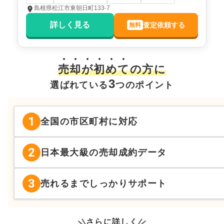
島根県松江市東朝日町133-7
詳しく見る
査定依頼する
無料
売
却
が
初
め
て
の方に
3
選ばれている
つのポイント
1
全国の市区町村に対応
2
日本最大級の売却成約データ
3
売れるまでしっかりサポート
さらに詳しく