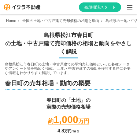
売却相談スタート
Home
全国の土地・中古戸建て売却価格の相場と動向
島根県の土地・中
島根県
松江市
春日町
の土地・中古戸建て売却価格の相場と動向をやさし
はじめての方へ
く解説
不動産会社を探す
島根県松江市春日町
の土地・中古戸建ての平均売却価格といった各種データ
やアンケート等を幅広く掲載。 土地・中古戸建ての売却を検討する時に必要
な情報をわかりやすく解説しています。
物件の価格を知る
春日町
の売却相場・動向の概要
お家の売却を学ぶ
春日町
の「土地」の
実際の売却価格相場
不動産会社向け情報
1,000
約
万円
4.8
万円/ｍ２