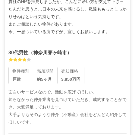
貴社のHPを拝見しましたが、こんなに若い方が支えて下さっ
たんだと思うと…日本の未来を感じるし、私達ももっとしっか
りせねばという気持ちです。

またご相談したい物件があります。

今、一息ついている所ですが、宜しくお願いします。
30代
男性
（
神奈川茅ヶ崎市
）
物件種別
売却期間
売却価格
戸建
約5ヶ月
3,850
万円
面白いサービスなので、活動を広げてほしい。

知らなかった仲介業者を見つけていただき、成約することがで
き、大変満足しております。

大手よりもそのような仲介（不動産）会社をどんどん紹介して
ほしいです。