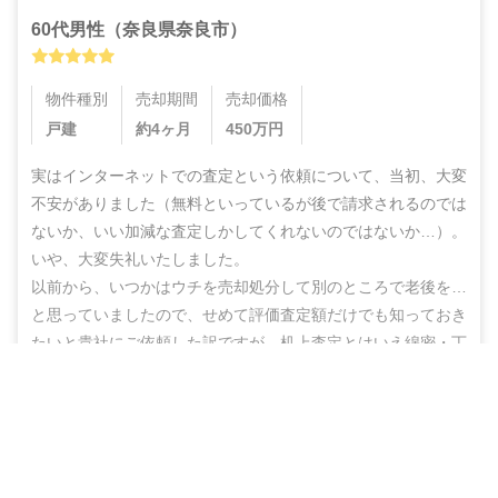
60代
男性
（
奈良県奈良市
）
物件種別
売却期間
売却価格
戸建
約4ヶ月
450
万円
実はインターネットでの査定という依頼について、当初、大変
不安がありました（無料といっているが後で請求されるのでは
ないか、いい加減な査定しかしてくれないのではないか…）。
いや、大変失礼いたしました。

以前から、いつかはウチを売却処分して別のところで老後を…
と思っていましたので、せめて評価査定額だけでも知っておき
たいと貴社にご依頼した訳ですが、机上査定とはいえ綿密・丁
寧な査定をしていただいた上に、地域の不動産業者のご紹介ま
営業電話なし！ネットで完結
でしていただき、結果的にこのたび売却まで辿りつけましたこ
と、しかもこの間、半年もないうちに進めることができ感謝の
無料で査定スタート
思いでいっぱいです。

ありがとうございました。また不明な点などありましたらお尋