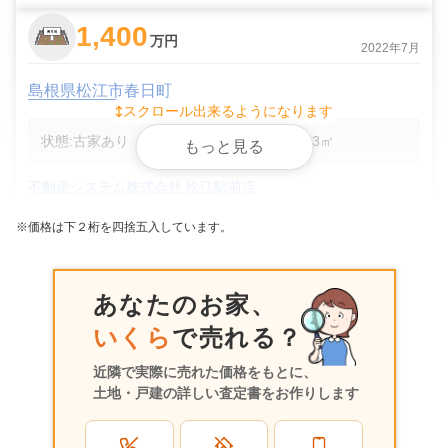
1,400
万円
2022年7月
島根県松江市春日町
スクロール出来るようになります
状態:
古家あり
土地面積:
193
㎡
もっと見る
不動産システム株式会社 松江駅前店
※価格は下２桁を四捨五入しています。
1,400
万円
2022年7月
島根県松江市春日町
あなたのお家、
いくら
で売れる？
状態:
古家あり
土地面積:
193
㎡
近隣で実際に売れた価格をもとに、
不動産システム株式会社 松江駅前店
土地・戸建の詳しい査定書をお作りします
300
万円