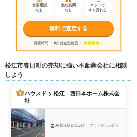
2019年3月
営業電話
急な訪問
ネットで
なし
なし
すぐ見れる
島根県松江市春日町
無料で査定する
状態:
古家あり
土地面積:
236
㎡
ハウスドゥ 松江 西日本ホーム株式会社
所要時間 ：
約3分
査定精度 ：
松江市春日町の売却に強い不動産会社に相談
しよう
ハウスドゥ 松江 西日本ホーム株式会
社
JR松江駅徒歩13分 プラバホール近く