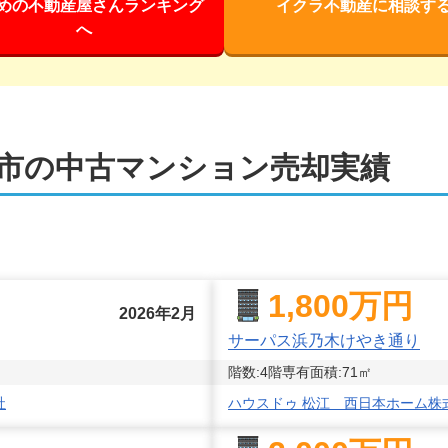
めの不動産屋さんランキング
イクラ不動産に相談す
へ
市
の中古マンション売却実績
1,800
万円
2026年2月
サーパス浜乃木けやき通り
階数:
4
階
専有面積:
71
㎡
社
ハウスドゥ 松江 西日本ホーム株