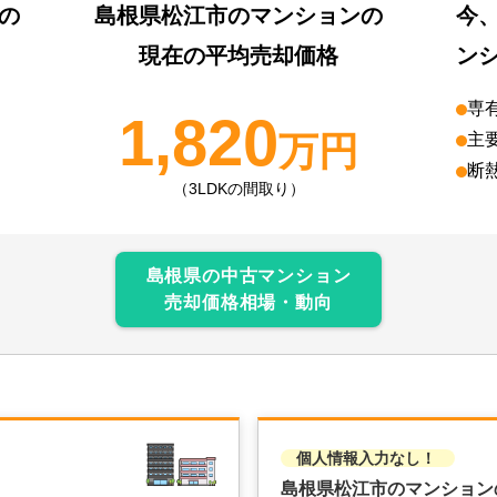
の
島根県松江市
のマンションの
今
現在の平均売却価格
ン
専
1,820
万円
主
断
（3LDKの間取り）
島根県
の中古マンション
売却価格相場・動向
個人情報入力なし！
島根県松江市のマンション