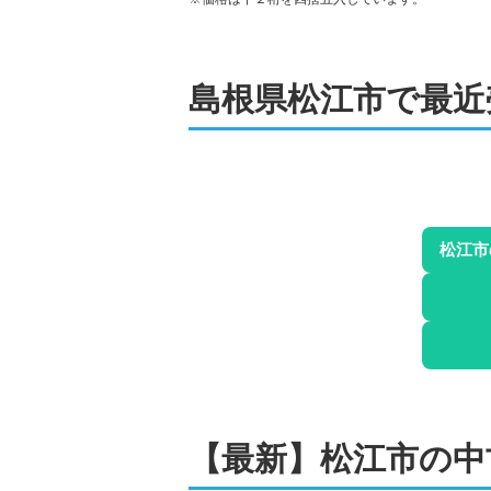
ポレスター外中原
階数:
2
階
専有面積:
75
㎡
島根県松江市
で最近
株式会社MKハウジング
2,500
万円
アルファステイツ宍道湖2
階数:
3
階
専有面積:
72
㎡
松江市
株式会社穴吹ハウジングサービス 山
2,500
万円
アルファスマート上乃木2
階数:
4
階
専有面積:
70
㎡
株式会社穴吹ハウジングサービス 山
【最新】
松江市
の
中
2,300
万円