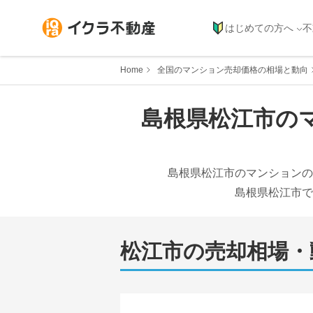
はじめての方へ
不
Home
全国のマンション売却価格の相場と動向
島根県
松江市
の
島根県
松江市
のマンションの
島根県
松江市
で
松江市
の売却相場・