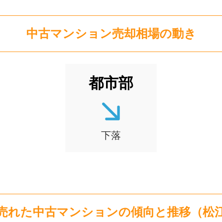
アルファステイツ城西砂子
階数:
11
階
専有面積:
70
㎡
中古マンション
売却相場の動き
陰営業所
株式会社穴吹ハウジングサービス
2,500
万円
2024年4月
都市部
アルファステイツ南田町
階数:
11
階
専有面積:
64
㎡
陰営業所
株式会社穴吹ハウジングサービス
下落
1,900
万円
2024年3月
アルファスマート浜乃木
階数:
1
階
専有面積:
73
㎡
陰営業所
株式会社穴吹ハウジングサービス
売れた
中古マンション
の
傾向と推移（
1,100
万円
松
2024年2月