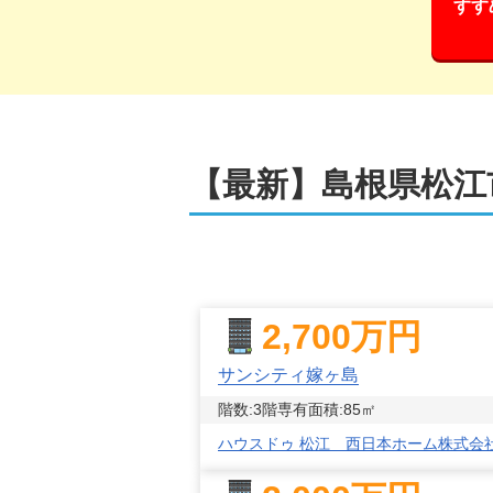
すす
【最新】
島根県松江
2,700
万円
サンシティ嫁ヶ島
階数:
3
階
専有面積:
85
㎡
ハウスドゥ 松江 西日本ホーム株式会