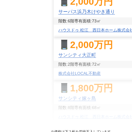
2,000
万円
サーパス浜乃木けやき通り
階数:
6
階
専有面積:
73
㎡
ハウスドゥ 松江 西日本ホーム株式会
2,000
万円
サンシティ大正町
階数:
2
階
専有面積:
72
㎡
株式会社LOCAL不動産
1,800
万円
サンシティ嫁ヶ島
階数:
8
階
専有面積:
68
㎡
ハウスドゥ 松江 西日本ホーム株式会
1,600
万円
※価格は下２桁を四捨五入しています。