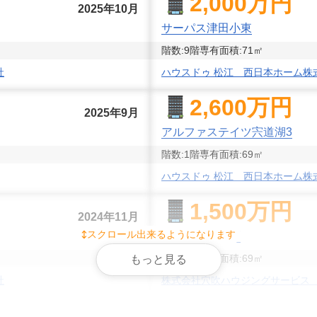
2,000
万円
2025年10月
サーパス津田小東
階数:
9
階
専有面積:
71
㎡
社
ハウスドゥ 松江 西日本ホーム株
2,600
万円
2025年9月
アルファステイツ宍道湖3
階数:
1
階
専有面積:
69
㎡
ハウスドゥ 松江 西日本ホーム株
1,500
万円
2024年11月
スクロール出来るようになります
サーパス大輪町
階数:
8
階
専有面積:
69
㎡
もっと見る
社
株式会社穴吹ハウジングサービス
1,600
万円