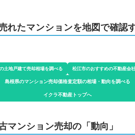
2024年10月
サヴァンパレス西津田
階数:
12
階
専有面積:
67
㎡
売れた
マンションを地図で確認
ハウスドゥ 松江 西日本ホーム株
1,800
万円
2024年9月
サンシティ嫁ヶ島
階数:
8
階
専有面積:
62
㎡
6
2
の土地戸建て売却相場を調べる
松江市
のおすすめの不動産会
2
陰営業所
ハウスドゥ 松江 西日本ホーム株
4
3
島根県
のマンション売却価格査定額の相場・動向を調べる
2
2,100
万円
2024年6月
2
3
イクラ不動産トップへ
2
サヴァンパレス西津田
階数:
12
階
専有面積:
80
㎡
3
2
陰営業所
ハウスドゥ 松江 西日本ホーム株
2
古マンション
売却の「動向」
2,600
万円
2024年5月