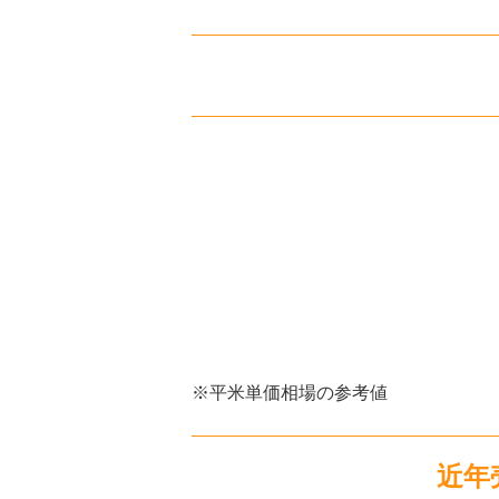
サーパスシティ東朝日町
階数:
9
階
専有面積:
74
㎡
株式会社穴吹ハウジングサービス 山
2,900
万円
アルファステイツ城西砂子
階数:
11
階
専有面積:
76
㎡
株式会社穴吹ハウジングサービス 山
2,500
万円
アルファスマート上乃木2
階数:
3
階
専有面積:
70
㎡
※平米単価相場の参考値
株式会社穴吹ハウジングサービス 山
2,400
万円
近年