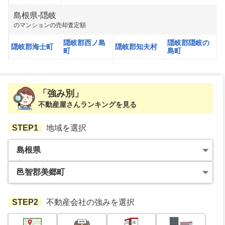
島根県
-
隠岐
の
マンション
の売却査定額
隠岐郡西ノ島
隠岐郡隠岐の
隠岐郡海士町
隠岐郡知夫村
町
島町
「強み別」
不動産屋さんランキングを見る
STEP1
地域を選択
STEP2
不動産会社の強みを選択