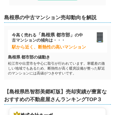
島根県
の
中古マンション
売却動向を解説
「
島根県
都市部」
今高く売れる
の
中
古マンション
の傾向は・・・
駅から近く、断熱性の高いマンション
島根県
都市部の値動き
松江市や出雲市を中心に取引が行われています。寒暖差の激
しい地域でもあるため、断熱性が高く暖房設備が整った駅近
のマンションには高値がつきやすいです。
【
島根県
邑智郡美郷町
版】売却実績が豊富な
おすすめの不動産屋さんランキングTOP３