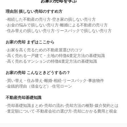
お家の売却を学ぶ
理由別 損しない売却のすすめ方
相続した不動産の売り方
空き家の損しない売り方
お金の悩みで損しない売り方
離婚による不動産の売り方
住み替えの損しない売り方
リースバックで損しない売り方
お家の売却 まずはここから
お家を高く売るための不動産屋選びのコツ
高く売れる一戸建て・土地の特徴&査定方法の基礎知識
高く売れるマンションの特徴&査定方法の基礎知識
お家の売却 こんなときどうするの？
買い替え・住み替え
離婚
相続
リースバック
事故物件
金銭的理由（借金など）
住宅ローン
不動産売却基礎知識
売却基礎知識まとめ
売却の流れ
売却方法の種類
媒介契約とは
査定額について
不動産会社の選び方
売却にかかる費用と税金