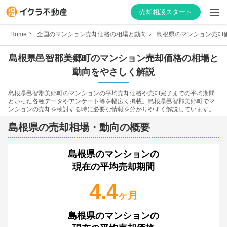
売却相談スタート
Home
全国のマンション売却価格の相場と動向
島根県のマンション売却
島根県
邑智郡美郷町
のマンション売却価格の相場と
動向をやさしく解説
はじめての方へ
島根県
邑智郡美郷町
のマンションの平均売却価格や売却完了までの平均期間
といった各種データやアンケート等を幅広く掲載。
島根県
邑智郡美郷町
でマ
不動産会社を探す
ンションの売却を検討する時に必要な情報を分かりやすく解説しています。
島根県
の売却相場・動向の概要
物件の価格を知る
お家の売却を学ぶ
島根県
のマンションの
現在の平均売却期間
不動産会社向け情報
4.4
ヶ月
島根県
のマンションの