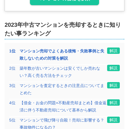
2023年
中古マンション
を売却するときに知り
たい事ランキング
解説
1
位
マンション売却でよくある後悔・失敗事例と失
敗しないための対策を解説
解説
2
位
築年数が古いマンションは安くでしか売れな
い？高く売る方法をチェック
解説
3
位
マンションを査定するときの注意点についてま
とめた
解説
4
位
【借金・お金の問題×不動産売却まとめ】借金返
済に伴う不動産売却について基本から解説
解説
5
位
マンションで飛び降り自殺！売却に影響する？
事故物件になるの？