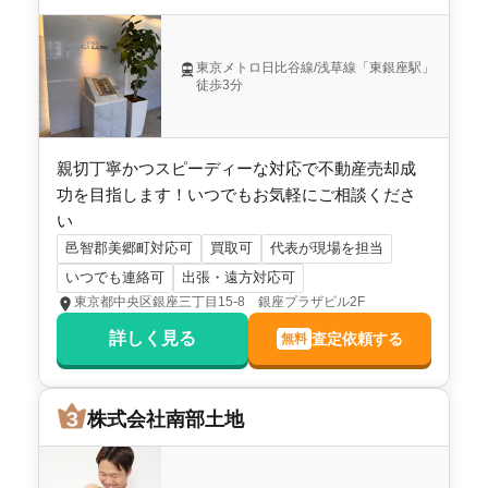
東京メトロ日比谷線/浅草線「東銀座駅」
徒歩3分
親切丁寧かつスピーディーな対応で不動産売却成
功を目指します！いつでもお気軽にご相談くださ
い
邑智郡美郷町対応可
買取可
代表が現場を担当
いつでも連絡可
出張・遠方対応可
東京都中央区銀座三丁目15-8 銀座プラザビル2F
詳しく見る
査定依頼する
無料
株式会社南部土地