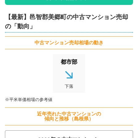
【最新】
邑智郡美郷町
の
中古マンション
売却
の「動向」
中古マンション
売却相場の動き
都市部
下落
※平米単価相場の参考値
近年売れた
中古マンション
の
傾向と推移（
島根県
）