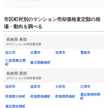
市区町村別の
マンション
売却価格査定額の相
場・動向を調べる
島根県
-
東部
の
マンション
の売却査定額
松江市
出雲市
安来市
雲南市
仁多郡奥出雲
飯石郡飯南町
町
島根県
-
西部
の
マンション
の売却査定額
浜田市
益田市
大田市
江津市
鹿足郡津和野
邑智郡川本町
邑智郡美郷町
邑智郡邑南町
町
鹿足郡吉賀町