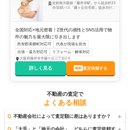
近鉄南大阪線「藤井寺駅」から徒歩約15
分/近鉄バス「藤ヶ丘住宅前」徒歩3分/
「藤井寺IC」から車で約5分
全国対応×地元密着！Z世代の感性とSNS活用で物
件の魅力を最大限に引き出します
邑智郡美郷町対応可
代表が現場を担当
出張・遠方対応可
リフォーム・解体対応
大阪府藤井寺市藤ケ丘三丁目2-6
詳しく見る
査定依頼する
無料
不動産の査定で
よくある相談
Q
不動産会社によって査定額に差はありますか？
Q
「大手」と「地元の会社」、どちらに査定依頼す