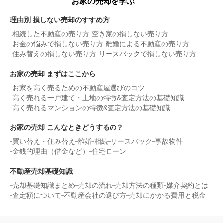
お家の売却を学ぶ
理由別 損しない売却のすすめ方
相続した不動産の売り方
空き家の損しない売り方
お金の悩みで損しない売り方
離婚による不動産の売り方
住み替えの損しない売り方
リースバックで損しない売り方
お家の売却 まずはここから
お家を高く売るための不動産屋選びのコツ
高く売れる一戸建て・土地の特徴&査定方法の基礎知識
高く売れるマンションの特徴&査定方法の基礎知識
お家の売却 こんなときどうするの？
買い替え・住み替え
離婚
相続
リースバック
事故物件
金銭的理由（借金など）
住宅ローン
不動産売却基礎知識
売却基礎知識まとめ
売却の流れ
売却方法の種類
媒介契約とは
査定額について
不動産会社の選び方
売却にかかる費用と税金