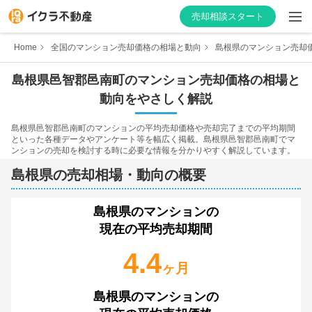
売却相談スタート
Home
全国のマンション売却価格の相場と動向
島根県のマンション売却
島根県
邑智郡邑南町
のマンション売却価格の相場と
動向をやさしく解説
はじめての方へ
島根県
邑智郡邑南町
のマンションの平均売却価格や売却完了までの平均期間
といった各種データやアンケート等を幅広く掲載。
島根県
邑智郡邑南町
でマ
不動産会社を探す
ンションの売却を検討する時に必要な情報を分かりやすく解説しています。
島根県
の売却相場・動向の概要
物件の価格を知る
お家の売却を学ぶ
島根県
のマンションの
現在の平均売却期間
不動産会社向け情報
4.4
ヶ月
島根県
のマンションの