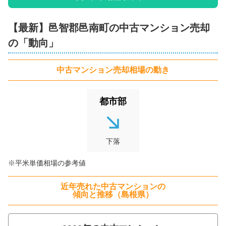
【最新】
邑智郡邑南町
の
中古マンション
売却
の「動向」
中古マンション
売却相場の動き
都市部
下落
※平米単価相場の参考値
近年売れた
中古マンション
の
傾向と推移（
島根県
）