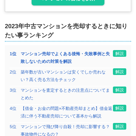
2023年
中古マンション
を売却するときに知り
たい事ランキング
解説
1
位
マンション売却でよくある後悔・失敗事例と失
敗しないための対策を解説
解説
2
位
築年数が古いマンションは安くでしか売れな
い？高く売る方法をチェック
解説
3
位
マンションを査定するときの注意点についてま
とめた
解説
4
位
【借金・お金の問題×不動産売却まとめ】借金返
済に伴う不動産売却について基本から解説
解説
5
位
マンションで飛び降り自殺！売却に影響する？
事故物件になるの？