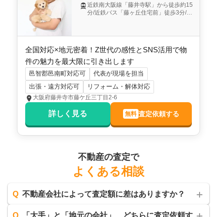
近鉄南大阪線「藤井寺駅」から徒歩約15
分/近鉄バス「藤ヶ丘住宅前」徒歩3分/
「藤井寺IC」から車で約5分
全国対応×地元密着！Z世代の感性とSNS活用で物
件の魅力を最大限に引き出します
邑智郡邑南町対応可
代表が現場を担当
出張・遠方対応可
リフォーム・解体対応
大阪府藤井寺市藤ケ丘三丁目2-6
詳しく見る
査定依頼する
無料
不動産の査定で
よくある相談
Q
不動産会社によって査定額に差はありますか？
Q
「大手」と「地元の会社」、どちらに査定依頼す