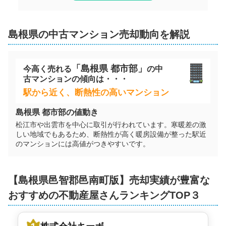
島根県
の
中古マンション
売却動向を解説
「
島根県
都市部」
今高く売れる
の
中
古マンション
の傾向は・・・
駅から近く、断熱性の高いマンション
島根県
都市部の値動き
松江市や出雲市を中心に取引が行われています。寒暖差の激
しい地域でもあるため、断熱性が高く暖房設備が整った駅近
のマンションには高値がつきやすいです。
【
島根県
邑智郡邑南町
版】売却実績が豊富な
おすすめの不動産屋さんランキングTOP３