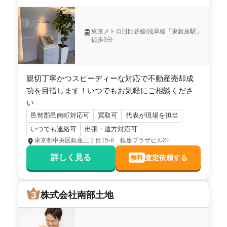
東京メトロ日比谷線/浅草線「東銀座駅」
徒歩3分
親切丁寧かつスピーディーな対応で不動産売却成
功を目指します！いつでもお気軽にご相談くださ
い
邑智郡邑南町対応可
買取可
代表が現場を担当
いつでも連絡可
出張・遠方対応可
東京都中央区銀座三丁目15-8 銀座プラザビル2F
詳しく見る
査定依頼する
無料
株式会社南部土地