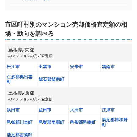
市区町村別の
マンション
売却価格査定額の相
場・動向を調べる
島根県
-
東部
の
マンション
の売却査定額
松江市
出雲市
安来市
雲南市
仁多郡奥出雲
飯石郡飯南町
町
島根県
-
西部
の
マンション
の売却査定額
浜田市
益田市
大田市
江津市
鹿足郡津和野
邑智郡川本町
邑智郡美郷町
邑智郡邑南町
町
鹿足郡吉賀町