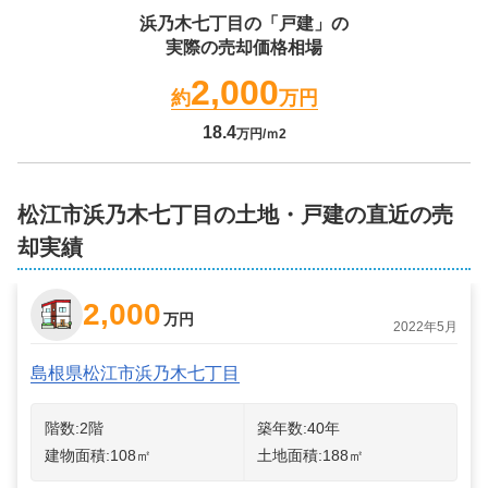
浜乃木七丁目
の「戸建」の
実際の売却価格相場
2,000
約
万円
18.4
万円/ｍ2
松江市浜乃木七丁目の土地・戸建の直近の売
却実績
2,000
万円
2022年5月
島根県松江市浜乃木七丁目
階数:
2
階
築年数:
40年
建物面積:
108
㎡
土地面積:
188
㎡