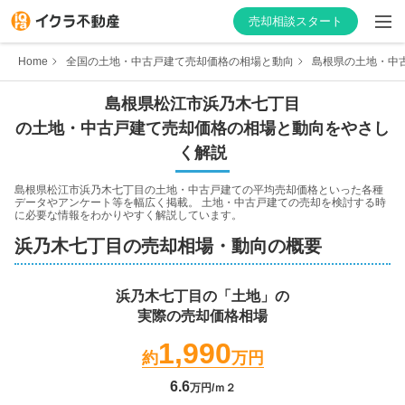
売却相談スタート
Home
全国の土地・中古戸建て売却価格の相場と動向
島根県の土地・中
島根県
松江市
浜乃木七丁目
の土地・中古戸建て売却価格の相場と動向をやさし
はじめての方へ
く解説
不動産会社を探す
島根県松江市浜乃木七丁目
の土地・中古戸建ての平均売却価格といった各種
データやアンケート等を幅広く掲載。 土地・中古戸建ての売却を検討する時
に必要な情報をわかりやすく解説しています。
物件の価格を知る
浜乃木七丁目
の売却相場・動向の概要
お家の売却を学ぶ
浜乃木七丁目
の「土地」の
実際の売却価格相場
不動産会社向け情報
1,990
約
万円
6.6
万円/ｍ２