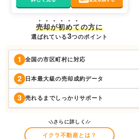
売
却
が
初
め
て
の方に
3
選ばれている
つのポイント
1
全国の市区町村に対応
2
日本最大級の売却成約データ
3
売れるまでしっかりサポート
さらに詳しく
イクラ不動産とは？