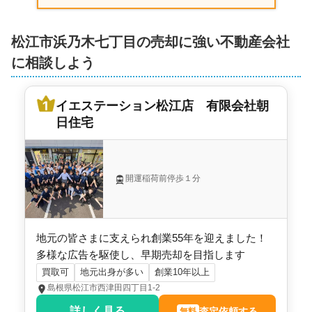
松江市浜乃木七丁目の売却に強い不動産会社
に相談しよう
イエステーション松江店 有限会社朝
日住宅
開運稲荷前停歩１分
地元の皆さまに支えられ創業55年を迎えました！
多様な広告を駆使し、早期売却を目指します
買取可
地元出身が多い
創業10年以上
島根県松江市西津田四丁目1-2
詳しく見る
査定依頼する
無料