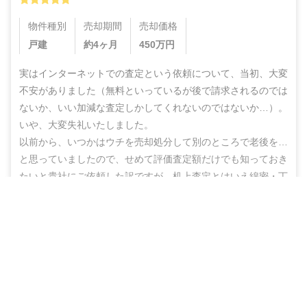
物件種別
売却期間
売却価格
戸建
約4ヶ月
450
万円
実はインターネットでの査定という依頼について、当初、大変
不安がありました（無料といっているが後で請求されるのでは
ないか、いい加減な査定しかしてくれないのではないか…）。
いや、大変失礼いたしました。

以前から、いつかはウチを売却処分して別のところで老後を…
と思っていましたので、せめて評価査定額だけでも知っておき
たいと貴社にご依頼した訳ですが、机上査定とはいえ綿密・丁
寧な査定をしていただいた上に、地域の不動産業者のご紹介ま
営業電話なし！ネットで完結
でしていただき、結果的にこのたび売却まで辿りつけましたこ
と、しかもこの間、半年もないうちに進めることができ感謝の
無料で査定スタート
思いでいっぱいです。

ありがとうございました。また不明な点などありましたらお尋
ねする機会もあるかと思いますが、その折にはよろしくお願い
いたします。