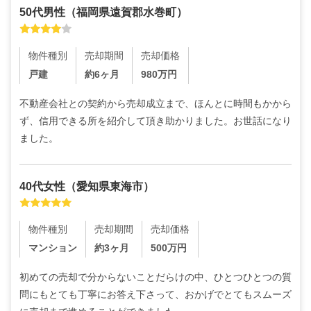
50代
男性
（
福岡県遠賀郡水巻町
）
物件種別
売却期間
売却価格
戸建
約6ヶ月
980
万円
不動産会社との契約から売却成立まで、ほんとに時間もかから
ず、信用できる所を紹介して頂き助かりました。お世話になり
ました。
40代
女性
（
愛知県東海市
）
物件種別
売却期間
売却価格
マンション
約3ヶ月
500
万円
初めての売却で分からないことだらけの中、ひとつひとつの質
問にもとても丁寧にお答え下さって、おかげでとてもスムーズ