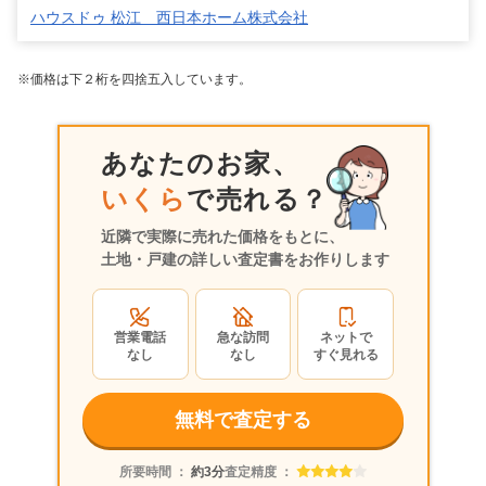
ハウスドゥ 松江 西日本ホーム株式会社
※価格は下２桁を四捨五入しています。
あなたのお家、
いくら
で売れる？
近隣で実際に売れた価格をもとに、
土地・戸建の詳しい査定書をお作りします
営業電話
急な訪問
ネットで
なし
なし
すぐ見れる
無料で査定する
所要時間 ：
約3分
査定精度 ：