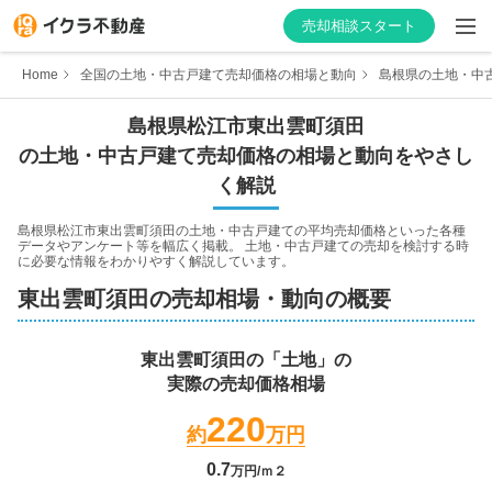
売却相談スタート
Home
全国の土地・中古戸建て売却価格の相場と動向
島根県の土地・中
島根県
松江市
東出雲町須田
の土地・中古戸建て売却価格の相場と動向をやさし
はじめての方へ
く解説
不動産会社を探す
島根県松江市東出雲町須田
の土地・中古戸建ての平均売却価格といった各種
データやアンケート等を幅広く掲載。 土地・中古戸建ての売却を検討する時
に必要な情報をわかりやすく解説しています。
物件の価格を知る
東出雲町須田
の売却相場・動向の概要
お家の売却を学ぶ
東出雲町須田
の「土地」の
実際の売却価格相場
不動産会社向け情報
220
約
万円
0.7
万円/ｍ２