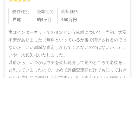
物件種別
売却期間
売却価格
戸建
約4ヶ月
450
万円
実はインターネットでの査定という依頼について、当初、大変
不安がありました（無料といっているが後で請求されるのでは
ないか、いい加減な査定しかしてくれないのではないか…）。
いや、大変失礼いたしました。

以前から、いつかはウチを売却処分して別のところで老後を…
と思っていましたので、せめて評価査定額だけでも知っておき
たいと貴社にご依頼した訳ですが、机上査定とはいえ綿密・丁
寧な査定をしていただいた上に、地域の不動産業者のご紹介ま
営業電話なし！ネットで完結
でしていただき、結果的にこのたび売却まで辿りつけましたこ
と、しかもこの間、半年もないうちに進めることができ感謝の
無料で査定スタート
思いでいっぱいです。

ありがとうございました。また不明な点などありましたらお尋
ねする機会もあるかと思いますが、その折にはよろしくお願い
いたします。