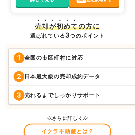
売
却
が
初
め
て
の方に
3
選ばれている
つのポイント
1
全国の市区町村に対応
2
日本最大級の売却成約データ
3
売れるまでしっかりサポート
さらに詳しく
イクラ不動産とは？