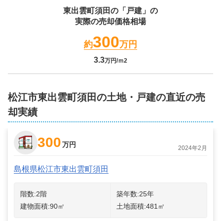
東出雲町須田
の「戸建」の
実際の売却価格相場
300
約
万円
3.3
万円/ｍ2
松江市東出雲町須田の土地・戸建の直近の売
却実績
300
万円
2024年2月
島根県松江市東出雲町須田
階数:
2
階
築年数:
25年
建物面積:
90
㎡
土地面積:
481
㎡