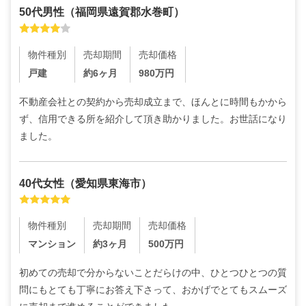
50代
男性
（
福岡県遠賀郡水巻町
）
物件種別
売却期間
売却価格
戸建
約6ヶ月
980
万円
不動産会社との契約から売却成立まで、ほんとに時間もかから
ず、信用できる所を紹介して頂き助かりました。お世話になり
ました。
40代
女性
（
愛知県東海市
）
物件種別
売却期間
売却価格
マンション
約3ヶ月
500
万円
初めての売却で分からないことだらけの中、ひとつひとつの質
問にもとても丁寧にお答え下さって、おかげでとてもスムーズ