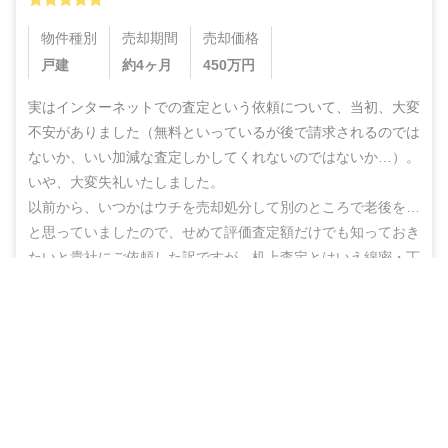
物件種別
売却期間
売却価格
戸建
約4ヶ月
450
万円
実はインターネットでの査定という依頼について、当初、大変
不安がありました（無料といっているが後で請求されるのでは
ないか、いい加減な査定しかしてくれないのではないか…）。
いや、大変失礼いたしました。

以前から、いつかはウチを売却処分して別のところで老後を…
と思っていましたので、せめて評価査定額だけでも知っておき
たいと貴社にご依頼した訳ですが、机上査定とはいえ綿密・丁
寧な査定をしていただいた上に、地域の不動産業者のご紹介ま
営業電話なし！ネットで完結
でしていただき、結果的にこのたび売却まで辿りつけましたこ
と、しかもこの間、半年もないうちに進めることができ感謝の
無料で査定スタート
思いでいっぱいです。

ありがとうございました。また不明な点などありましたらお尋
ねする機会もあるかと思いますが、その折にはよろしくお願い
いたします。