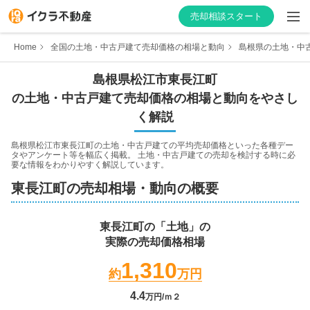
売却相談スタート
Home
全国の土地・中古戸建て売却価格の相場と動向
島根県の土地・中
島根県
松江市
東長江町
の土地・中古戸建て売却価格の相場と動向をやさし
はじめての方へ
く解説
不動産会社を探す
島根県松江市東長江町
の土地・中古戸建ての平均売却価格といった各種デー
タやアンケート等を幅広く掲載。 土地・中古戸建ての売却を検討する時に必
要な情報をわかりやすく解説しています。
物件の価格を知る
東長江町
の売却相場・動向の概要
お家の売却を学ぶ
東長江町
の「土地」の
実際の売却価格相場
不動産会社向け情報
1,310
約
万円
4.4
万円/ｍ２