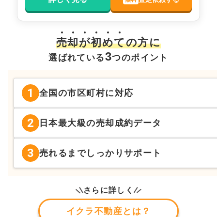
売
却
が
初
め
て
の方に
3
選ばれている
つのポイント
1
全国の市区町村に対応
2
日本最大級の売却成約データ
3
売れるまでしっかりサポート
さらに詳しく
イクラ不動産とは？