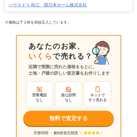
ハウスドゥ 松江 西日本ホーム株式会社
※価格は下２桁を四捨五入しています。
あなたのお家、
いくら
で売れる？
近隣で実際に売れた価格をもとに、
土地・戸建の詳しい査定書をお作りします
営業電話
急な訪問
ネットで
なし
なし
すぐ見れる
無料で査定する
所要時間 ：
約3分
査定精度 ：