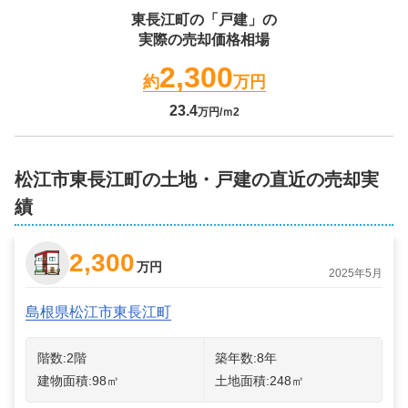
東長江町
の「戸建」の
実際の売却価格相場
2,300
約
万円
23.4
万円/ｍ2
松江市東長江町の土地・戸建の直近の売却実
績
2,300
万円
2025年5月
島根県松江市東長江町
階数:
2
階
築年数:
8年
建物面積:
98
㎡
土地面積:
248
㎡