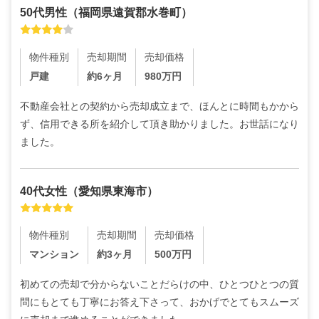
50代
男性
（
福岡県遠賀郡水巻町
）
物件種別
売却期間
売却価格
戸建
約6ヶ月
980
万円
不動産会社との契約から売却成立まで、ほんとに時間もかから
ず、信用できる所を紹介して頂き助かりました。お世話になり
ました。
40代
女性
（
愛知県東海市
）
物件種別
売却期間
売却価格
マンション
約3ヶ月
500
万円
初めての売却で分からないことだらけの中、ひとつひとつの質
問にもとても丁寧にお答え下さって、おかげでとてもスムーズ