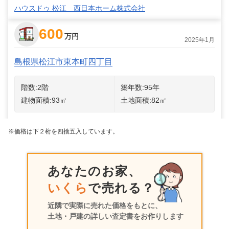
ハウスドゥ 松江 西日本ホーム株式会社
600
万円
2025年1月
島根県松江市東本町四丁目
階数:
2
階
築年数:
95年
建物面積:
93
㎡
土地面積:
82
㎡
株式会社LOCAL不動産
※価格は下２桁を四捨五入しています。
あなたのお家、
いくら
で売れる？
近隣で実際に売れた価格をもとに、
土地・戸建の詳しい査定書をお作りします