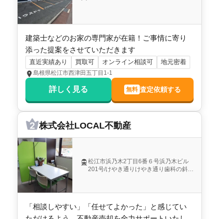
建築士などのお家の専門家が在籍！ご事情に寄り
添った提案をさせていただきます
直近実績あり
買取可
オンライン相談可
地元密着
島根県松江市西津田五丁目1-1
詳しく見る
査定依頼する
無料
株式会社LOCAL不動産
松江市浜乃木2丁目6番６号浜乃木ビル
201号/けやき通りけやき通り歯科の斜め
前
「相談しやすい」「任せてよかった」と感じてい
ただけるよう、不動産売却を全力サポートいたし