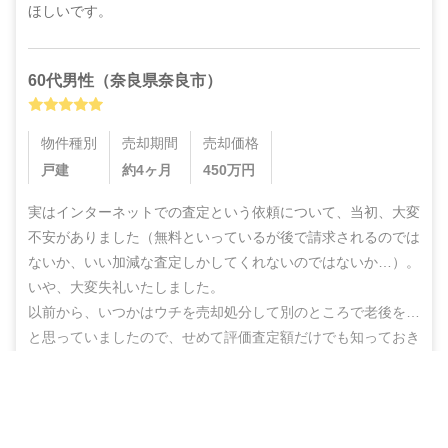
ほしいです。
60代
男性
（
奈良県奈良市
）
物件種別
売却期間
売却価格
戸建
約4ヶ月
450
万円
実はインターネットでの査定という依頼について、当初、大変
不安がありました（無料といっているが後で請求されるのでは
ないか、いい加減な査定しかしてくれないのではないか…）。
いや、大変失礼いたしました。

以前から、いつかはウチを売却処分して別のところで老後を…
と思っていましたので、せめて評価査定額だけでも知っておき
たいと貴社にご依頼した訳ですが、机上査定とはいえ綿密・丁
寧な査定をしていただいた上に、地域の不動産業者のご紹介ま
営業電話なし！ネットで完結
でしていただき、結果的にこのたび売却まで辿りつけましたこ
無料で査定スタート
と、しかもこの間、半年もないうちに進めることができ感謝の