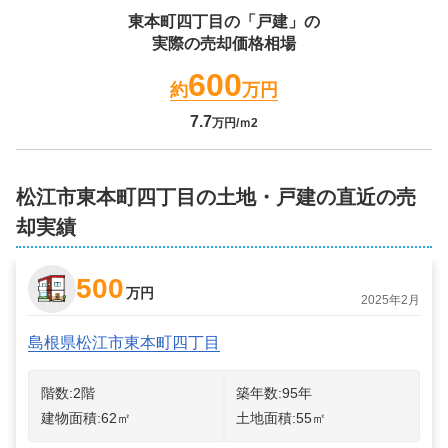
東本町四丁目
の「戸建」の
実際の売却価格相場
600
約
万円
7.7
万円/ｍ2
松江市東本町四丁目の土地・戸建の直近の売
却実績
500
万円
2025年2月
島根県松江市東本町四丁目
階数:
2
階
築年数:
95年
建物面積:
62
㎡
土地面積:
55
㎡