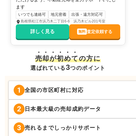
ます
いつでも連絡可
地元密着
出張・遠方対応可
島根県松江市浜乃木二丁目6-6 浜乃木ビル201号室
詳しく見る
査定依頼する
無料
売
却
が
初
め
て
の方に
3
選ばれている
つのポイント
1
全国の市区町村に対応
2
日本最大級の売却成約データ
3
売れるまでしっかりサポート