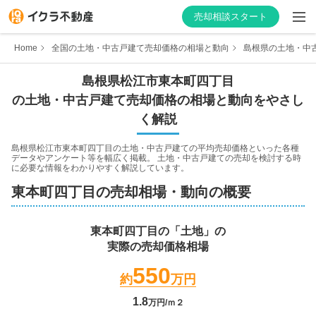
売却相談スタート
Home
全国の土地・中古戸建て売却価格の相場と動向
島根県の土地・中
島根県
松江市
東本町四丁目
の土地・中古戸建て売却価格の相場と動向をやさし
はじめての方へ
く解説
不動産会社を探す
島根県松江市東本町四丁目
の土地・中古戸建ての平均売却価格といった各種
データやアンケート等を幅広く掲載。 土地・中古戸建ての売却を検討する時
に必要な情報をわかりやすく解説しています。
物件の価格を知る
東本町四丁目
の売却相場・動向の概要
お家の売却を学ぶ
東本町四丁目
の「土地」の
実際の売却価格相場
不動産会社向け情報
550
約
万円
1.8
万円/ｍ２