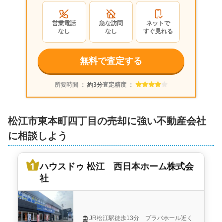
営業電話
急な訪問
ネットで
なし
なし
すぐ見れる
無料で査定する
所要時間 ：
約3分
査定精度 ：
松江市東本町四丁目の売却に強い不動産会社
に相談しよう
ハウスドゥ 松江 西日本ホーム株式会
社
JR松江駅徒歩13分 プラバホール近く