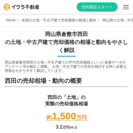
売却相談スタート
Home
全国の土地・中古戸建て売却価格の相場と動向
岡山県の土地・中
岡山県
倉敷市
西田
の土地・中古戸建て売却価格の相場と動向をやさし
はじめての方へ
く解説
不動産会社を探す
岡山県倉敷市西田
の土地・中古戸建ての平均売却価格といった各種データや
アンケート等を幅広く掲載。 土地・中古戸建ての売却を検討する時に必要な
情報をわかりやすく解説しています。
物件の価格を知る
西田
の売却相場・動向の概要
お家の売却を学ぶ
西田
の「土地」の
実際の売却価格相場
不動産会社向け情報
1,500
約
万円
3.1
万円/ｍ２