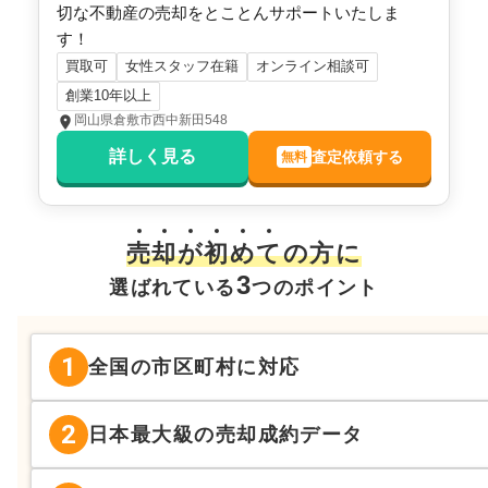
切な不動産の売却をとことんサポートいたしま
す！
買取可
女性スタッフ在籍
オンライン相談可
創業10年以上
岡山県倉敷市西中新田548
詳しく見る
査定依頼する
無料
売
却
が
初
め
て
の方に
3
選ばれている
つのポイント
1
全国の市区町村に対応
2
日本最大級の売却成約データ