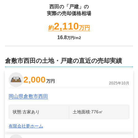
西田
の「戸建」の
実際の売却価格相場
2,110
約
万円
16.8
万円/ｍ2
倉敷市西田の土地・戸建の直近の売却実績
2,000
万円
2025年10月
岡山県倉敷市西田
状態:
古家あり
土地面積:
776
㎡
有限会社夢ホーム