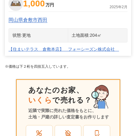
1,000
万円
2025年2月
岡山県倉敷市西田
状態:
更地
土地面積:
204
㎡
【住まいテラス 倉敷本店】 フォーシーズン株式会社
※価格は下２桁を四捨五入しています。
あなたのお家、
いくら
で売れる？
近隣で実際に売れた価格をもとに、
土地・戸建の詳しい査定書をお作りします