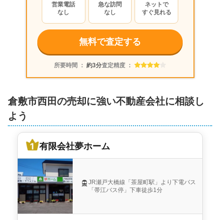
営業電話
急な訪問
ネットで
なし
なし
すぐ見れる
無料で査定する
所要時間 ：
約3分
査定精度 ：
倉敷市西田の売却に強い不動産会社に相談し
よう
有限会社夢ホーム
JR瀬戸大橋線「茶屋町駅」より下電バス
「帯江バス停」下車徒歩1分