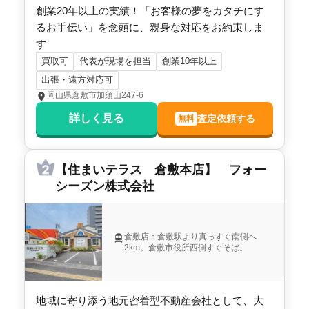
創業20年以上の実績！「お客様の夢をカタチにす
るお手伝い」を念頭に、親身な対応をお約束しま
す
買取可
代表が現場を担当
創業10年以上
出張・遠方対応可
岡山県倉敷市加須山247-6
詳しく見る
査定依頼する
無料
【住まいテラス 倉敷本店】 フォー
シーズン株式会社
倉敷店：倉敷駅より真っすぐ南側へ
2km。倉敷市役所西側すぐそば。
地域に寄り添う地元密着型不動産会社として、大