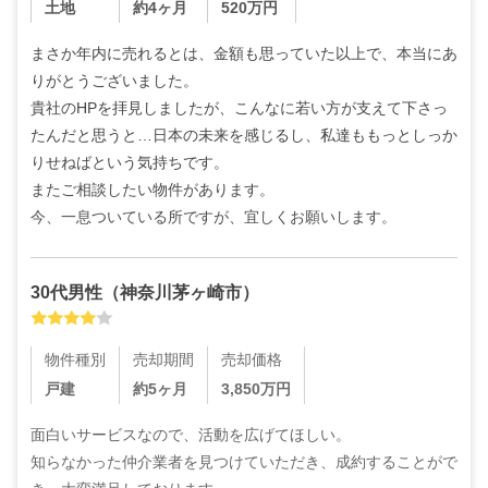
土地
約4ヶ月
520
万円
まさか年内に売れるとは、金額も思っていた以上で、本当にあ
りがとうございました。

貴社のHPを拝見しましたが、こんなに若い方が支えて下さっ
たんだと思うと…日本の未来を感じるし、私達ももっとしっか
りせねばという気持ちです。

またご相談したい物件があります。

今、一息ついている所ですが、宜しくお願いします。
30代
男性
（
神奈川茅ヶ崎市
）
物件種別
売却期間
売却価格
戸建
約5ヶ月
3,850
万円
面白いサービスなので、活動を広げてほしい。

知らなかった仲介業者を見つけていただき、成約することがで