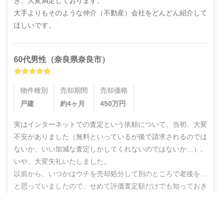
き、大変満足しております。

大手よりもそのような仲介（不動産）会社をどんどん紹介して
ほしいです。
60代
男性
（
奈良県奈良市
）
物件種別
売却期間
売却価格
戸建
約4ヶ月
450
万円
実はインターネットでの査定という依頼について、当初、大変
不安がありました（無料といっているが後で請求されるのでは
ないか、いい加減な査定しかしてくれないのではないか…）。
いや、大変失礼いたしました。

以前から、いつかはウチを売却処分して別のところで老後を…
と思っていましたので、せめて評価査定額だけでも知っておき
たいと貴社にご依頼した訳ですが、机上査定とはいえ綿密・丁
寧な査定をしていただいた上に、地域の不動産業者のご紹介ま
営業電話なし！ネットで完結