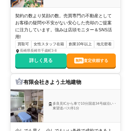
契約の数より笑顔の数。売買専門の不動産として
お客様の疑問や不安がない安心した売却のご提案
に注力しています。強みは店頭モニター＆SNS活
用!
買取可
女性スタッフ在籍
創業10年以上
地元密着
長崎県長崎市千歳町3-8
詳しく見る
査定依頼する
無料
有限会社きよう土地建物
多良見ICから車で10分国道34号線沿い・
東望道バス停1分
少しでも早く、少しでもいい条件で成約できるよ