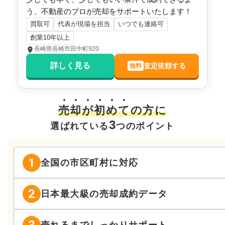
う、不動産のプロが売却をサポートいたします！
買取可
代表が現場を担当
いつでも連絡可
創業10年以上
長崎県長崎市田中町920
詳しく見る
査定依頼する
無料
売
却
が
初
め
て
の方に
3
選ばれている
つのポイント
1
全国の市区町村に対応
2
日本最大級の売却成約データ
売れるまでしっかりサポート