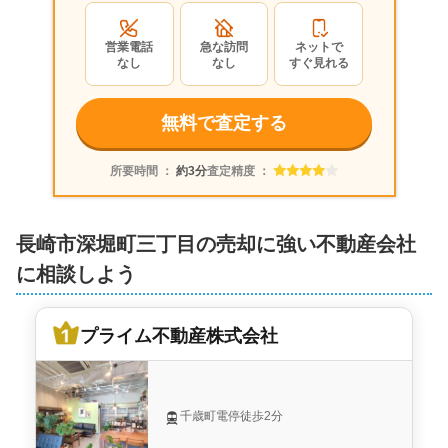
営業電話
急な訪問
ネットで
なし
なし
すぐ見れる
無料で査定する
所要時間 ：
約3分
査定精度 ：
長崎市深堀町三丁目の売却に強い不動産会社
に相談しよう
プライム不動産株式会社
千歳町電停徒歩2分