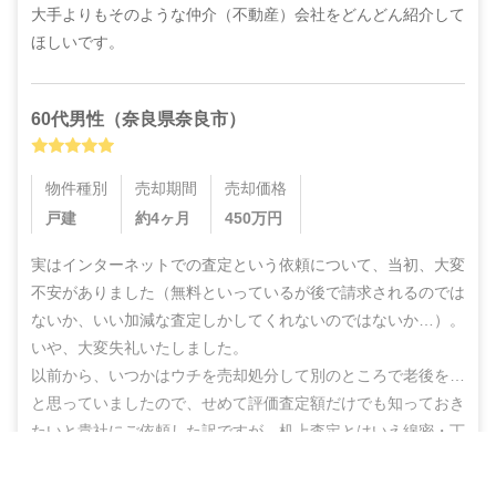
大手よりもそのような仲介（不動産）会社をどんどん紹介して
ほしいです。
60代
男性
（
奈良県奈良市
）
物件種別
売却期間
売却価格
戸建
約4ヶ月
450
万円
実はインターネットでの査定という依頼について、当初、大変
不安がありました（無料といっているが後で請求されるのでは
ないか、いい加減な査定しかしてくれないのではないか…）。
いや、大変失礼いたしました。

以前から、いつかはウチを売却処分して別のところで老後を…
と思っていましたので、せめて評価査定額だけでも知っておき
たいと貴社にご依頼した訳ですが、机上査定とはいえ綿密・丁
寧な査定をしていただいた上に、地域の不動産業者のご紹介ま
営業電話なし！ネットで完結
でしていただき、結果的にこのたび売却まで辿りつけましたこ