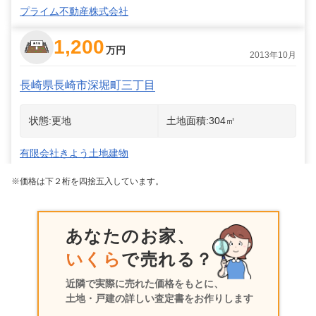
プライム不動産株式会社
1,200
万円
2013年10月
長崎県長崎市深堀町三丁目
状態:
更地
土地面積:
304
㎡
有限会社きよう土地建物
※価格は下２桁を四捨五入しています。
あなたのお家、
いくら
で売れる？
近隣で実際に売れた価格をもとに、
土地・戸建の詳しい査定書をお作りします