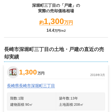
深堀町三丁目
の「戸建」の
実際の売却価格相場
1,300
約
万円
14.4
万円/ｍ2
長崎市深堀町三丁目の土地・戸建の直近の売
却実績
1,300
万円
2018年3月
長崎県長崎市深堀町三丁目
階数:
1
階
築年数:
13年
建物面積:
90
㎡
土地面積:
208
㎡