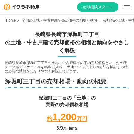
売却相談スタート
Home
全国の土地・中古戸建て売却価格の相場と動向
長崎県の土地・中
長崎県
長崎市
深堀町三丁目
の土地・中古戸建て売却価格の相場と動向をやさし
はじめての方へ
く解説
不動産会社を探す
長崎県長崎市深堀町三丁目
の土地・中古戸建ての平均売却価格といった各種
データやアンケート等を幅広く掲載。 土地・中古戸建ての売却を検討する時
に必要な情報をわかりやすく解説しています。
物件の価格を知る
深堀町三丁目
の売却相場・動向の概要
お家の売却を学ぶ
深堀町三丁目
の「土地」の
実際の売却価格相場
不動産会社向け情報
1,200
約
万円
3.9
万円/ｍ２