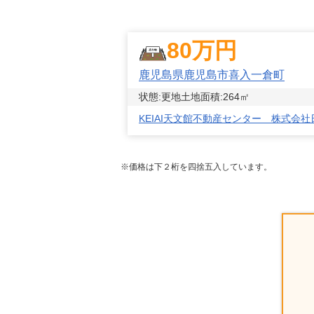
80
万円
鹿児島県鹿児島市喜入一倉町
状態:
更地
土地面積:
264
㎡
KEIAI天文館不動産センター 株式会
※価格は下２桁を四捨五入しています。