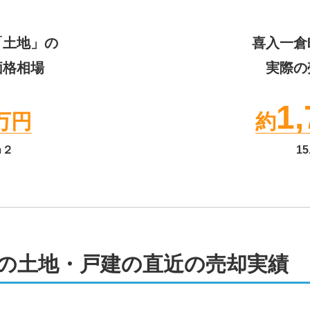
「土地」の
喜入一倉
価格相場
実際の
1,
万円
約
ｍ２
15
の土地・戸建の直近の売却実績