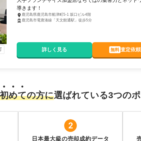
大手フランチャイズ加盟店ならではの集客力とネット
導きます！
鹿児島県鹿児島市船津町5-1 坂口ビル4階
鹿児島市電唐湊線「天文館通駅」徒歩5分
可
詳しく見る
査定依頼
無料
初
め
て
の方に
選ばれている
3
つのポ
2
日本最大級の売却成約データ