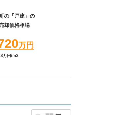
町
の「戸建」の
売却価格相場
720
万円
.8
万円/ｍ2