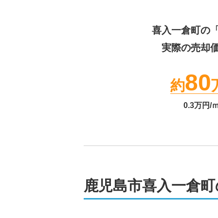
喜入一倉町
の
実際の売却
80
約
0.3
万円/
鹿児島市喜入一倉町