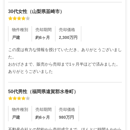
30代
女性
（
山梨県韮崎市
）
物件種別
売却期間
売却価格
戸建
約6ヶ月
2,300
万円
この度は有力な情報を授けていただき、ありがとうございまし
た。

おかげさまで、販売から売却まで1ヶ月半ほどで済みました。
ありがとうございました
50代
男性
（
福岡県遠賀郡水巻町
）
物件種別
売却期間
売却価格
戸建
約6ヶ月
980
万円
不動産会社との契約から売却成立まで、ほんとに時間もかから