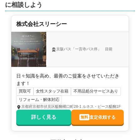
管理会社
東急コミュニティ
に相談しよう
土地権利
所有権
株式会社スリーシー
用途地域
商業地域
施工会社
-
京阪バス「一言寺バス停」 目前
日々知識を高め、最善のご提案をさせていただき
ます！
買取可
女性スタッフ在籍
不用品処分サービスあり
リフォーム・解体対応
京都府京都市伏見区醍醐構口町28-1 ルネス・ピース醍醐1F
詳しく見る
査定依頼する
無料