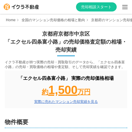
売却相談スタート
Home
全国のマンション売却価格の相場と動向
京都府のマンション売却
京都府
京都市中京区
「
エクセル四条富小路
」の売却価格査定額の相場・
はじめての方へ
売却実績
不動産会社を探す
イクラ不動産が持つ実際の売却・買取取引のデータから、「
エクセル四条富
小路
」の売却・買取価格の相場や査定額、そして売却実績を確認できます。
物件の価格を知る
「
エクセル四条富小路
」 実際の売却価格相場
1,500
お家の売却を学ぶ
約
万円
実際に売れたマンション売却実績を見る
不動産会社向け情報
物件概要