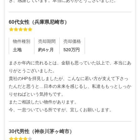
き、感謝しています。本当にありがとうございました。
60代
女性
（
兵庫県尼崎市
）
物件種別
売却期間
売却価格
土地
約4ヶ月
520
万円
まさか年内に売れるとは、金額も思っていた以上で、本当にあ
りがとうございました。

貴社のHPを拝見しましたが、こんなに若い方が支えて下さっ
たんだと思うと…日本の未来を感じるし、私達ももっとしっか
りせねばという気持ちです。

またご相談したい物件があります。

今、一息ついている所ですが、宜しくお願いします。
30代
男性
（
神奈川茅ヶ崎市
）