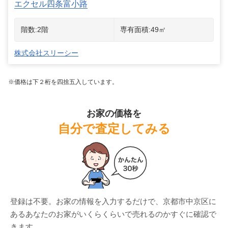
エクセル四条富小路
階数:
2
階
専有面積:
49
㎡
株式会社スリーシー
※価格は下２桁を四捨五入しています。
お家の価格を
自分で査定してみる
登録は不要。お家の情報を入力するだけで、
京都市中京区
に
ある
あなたのお家がいくらくらいで売れるのかすぐに確認で
きます。