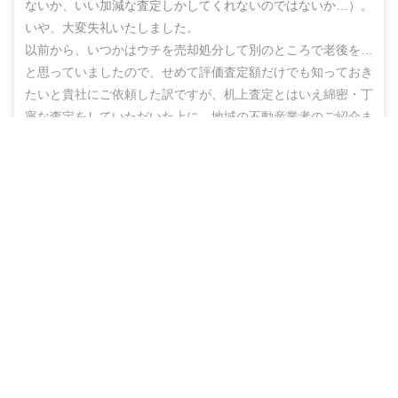
ないか、いい加減な査定しかしてくれないのではないか…）。
いや、大変失礼いたしました。

以前から、いつかはウチを売却処分して別のところで老後を…
と思っていましたので、せめて評価査定額だけでも知っておき
たいと貴社にご依頼した訳ですが、机上査定とはいえ綿密・丁
寧な査定をしていただいた上に、地域の不動産業者のご紹介ま
でしていただき、結果的にこのたび売却まで辿りつけましたこ
無料＆チャットで気軽に相談
と、しかもこの間、半年もないうちに進めることができ感謝の
思いでいっぱいです。

売却相談をはじめる（無料）
ありがとうございました。また不明な点などありましたらお尋
ねする機会もあるかと思いますが、その折にはよろしくお願い
いたします。
40代
男性
（
埼玉県春日部市
）
物件種別
売却期間
売却価格
戸建
約3ヶ月
2,350
万円