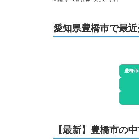
アクシアタワー豊橋
階数:
3
階
専有面積:
72
㎡
愛知県豊橋市
で最近
ハウスドゥ 豊橋向山 株式会社夢のお
400
万円
スカイハイツ前田
階数:
10
階
専有面積:
54
㎡
豊橋市
ハウスドゥ 豊橋向山 株式会社夢のお
400
万円
ベルハイム柱
階数:
3
階
専有面積:
51
㎡
ハウスドゥ 豊橋向山 株式会社夢のお
【最新】
豊橋市
の
中
800
万円