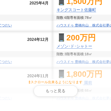
1,500
万円
2025年4月
キングスコート佐藤町
階数:
6
階
専有面積:
78
㎡
てつだい
ハウスドゥ 豊橋向山 株式会社夢
200
万円
2024年12月
メゾン･ド･シャトー
階数:
3
階
専有面積:
18
㎡
てつだい
ハウスドゥ 豊橋向山 株式会社夢
1,800
万円
2024年11月
スクロール出来るようになります
ダイアパレス学園前
階数:
3
階
専有面積:
66
㎡
もっと見る
てつだい
ハウスドゥ 豊橋向山 株式会社夢
2,800
万円