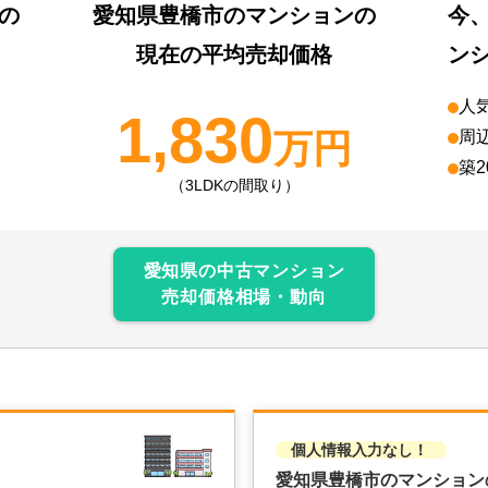
の
愛知県豊橋市
のマンションの
今
現在の平均売却価格
ン
人
1,830
万円
周
築
（3LDKの間取り）
愛知県
の中古マンション
売却価格相場・動向
個人情報入力なし！
愛知県豊橋市のマンション