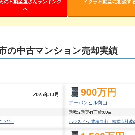
めの不動産屋さんランキング
イクラ不動産に相談す
へ
市
の中古マンション売却実績
900
万円
2025年10月
アーバンヒル向山
階数:
2
階
専有面積:
80
㎡
てつだい
ハウスドゥ 豊橋向山 株式会社夢