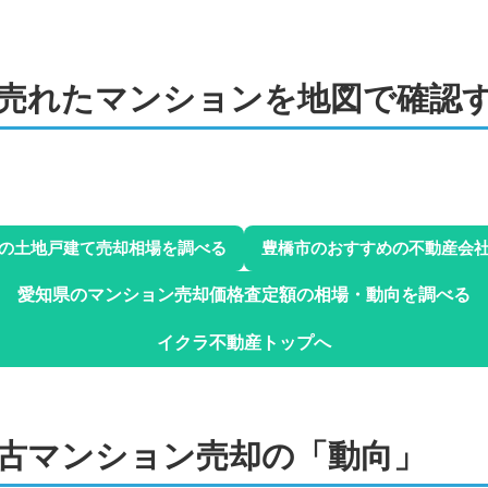
2024年10月
プレサンスロジェ豊橋大橋通C
階数:
11
階
専有面積:
60
㎡
売れた
マンションを地図で確認
てつだい
ジョージ不動産
1,900
万円
2024年9月
2
ピュアライフ弥生
2
階数:
5
階
専有面積:
94
㎡
の土地戸建て売却相場を調べる
豊橋市
のおすすめの不動産会
3
てつだい
ハウスドゥ 豊橋向山 株式会社夢
2
愛知県
のマンション売却価格査定額の相場・動向を調べる
1,600
万円
2
2024年6月
4
イクラ不動産トップへ
2
アーバンライフ羽根井西
2
階数:
4
階
専有面積:
76
㎡
2
てつだい
ハウスドゥ 豊橋向山 株式会社夢
2
古マンション
売却の「動向」
1,800
万円
2024年2月