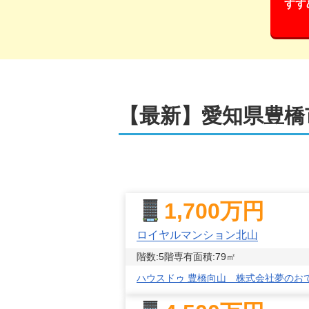
すす
【最新】
愛知県豊橋
1,700
万円
ロイヤルマンション北山
階数:
5
階
専有面積:
79
㎡
ハウスドゥ 豊橋向山 株式会社夢のお