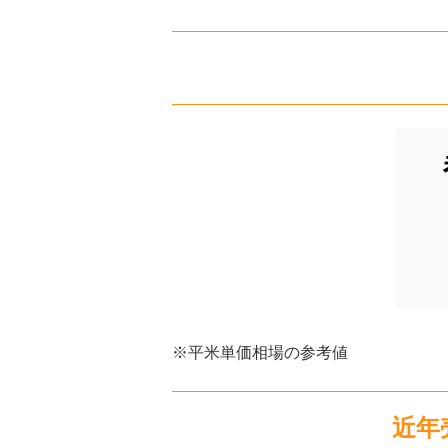
キングスコート曙
階数:
3
階
専有面積:
100
㎡
ハウスドゥ 豊橋向山 株式会社夢のお
1,100
万円
ダイアパレス学園前
階数:
3
階
専有面積:
66
㎡
ハウスドゥ 豊橋向山 株式会社夢のお
1,400
万円
アーバンライフ中野1
階数:
4
階
専有面積:
81
㎡
※平米単価相場の参考値
ライフソレイユ株式会社
1,300
万円
近年