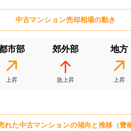
パストラルハイム豊橋1番館
階数:
1
階
専有面積:
101
㎡
中古マンション
売却相場の動き
てつだい
ハウスドゥ 豊橋向山 株式会社夢
3,300
万円
2024年1月
都市部
郊外部
地方
アルバックス広小路
階数:
4
階
専有面積:
102
㎡
てつだい
有限会社大伸地所
上昇
急上昇
上昇
700
万円
2023年9月
エメラルドマンション大池公
階数:
5
階
専有面積:
68
㎡
ハウスドゥ 豊橋向山 株式会社夢
売れた
中古マンション
の
傾向と推移（
2,200
万円
豊
2023年8月