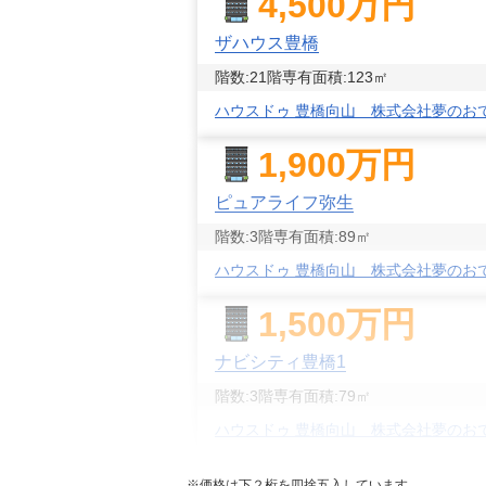
4,500
万円
ザハウス豊橋
階数:
21
階
専有面積:
123
㎡
ハウスドゥ 豊橋向山 株式会社夢のお
1,900
万円
ピュアライフ弥生
階数:
3
階
専有面積:
89
㎡
ハウスドゥ 豊橋向山 株式会社夢のお
1,500
万円
ナビシティ豊橋1
階数:
3
階
専有面積:
79
㎡
ハウスドゥ 豊橋向山 株式会社夢のお
1,900
万円
※価格は下２桁を四捨五入しています。