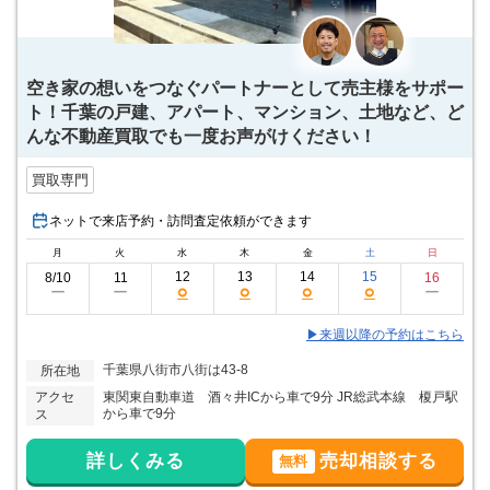
空き家の想いをつなぐパートナーとして売主様をサポー
ト！千葉の戸建、アパート、マンション、土地など、ど
んな不動産買取でも一度お声がけください！
買取専門
ネットで来店予約・訪問査定依頼ができます
月
火
水
木
金
土
日
12
13
14
15
8/10
11
16
○
○
○
○
ー
ー
ー
▶来週以降の予約はこちら
千葉県八街市八街は43-8
所在地
アクセ
東関東自動車道 酒々井ICから車で9分 JR総武本線 榎戸駅
から車で9分
ス
詳しくみる
売却相談する
無料