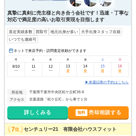
真摯に真剣に売主様と向き合う会社です！迅速・丁寧な
対応で満足度の高いお取引実現を目指します
直近実績多数
買取可
地元出身が多い
大手出身スタッフ在籍
いつでも連絡可
ネットで来店予約・訪問査定依頼ができます
月
火
水
木
金
土
日
13
14
15
16
8/10
11
12
○
○
○
○
ー
ー
ー
▶来週以降の予約はこちら
千葉県千葉市中央区松ケ丘町36-8
所在地
京葉道路「松ケ丘IC」から車で１分
アクセス
詳しくみる
売却相談する
無料
7
センチュリー21 有限会社ハウスフィット
位