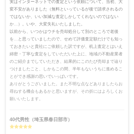
実はインターネットでの査定という依頼について、当初、大
変不安がありました（無料といっているが後で請求されるの
ではないか、いい加減な査定しかしてくれないのではない
か…）。いや、大変失礼いたしました。

以前から、いつかはウチを売却処分して別のところで老後
を…と思っていましたので、せめて評価査定額だけでも知っ
ておきたいと貴社にご依頼した訳ですが、机上査定とはいえ
綿密・丁寧な査定をしていただいた上に、地域の不動産業者
のご紹介までしていただき、結果的にこのたび売却まで辿り
つけましたこと、しかもこの間、半年もないうちに進めるこ
とができ感謝の思いでいっぱいです。

ありがとうございました。また不明な点などありましたらお
尋ねする機会もあるかと思いますが、その折にはよろしくお
願いいたします。
40代
男性
（
埼玉県春日部市
）