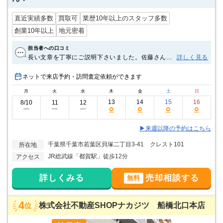
直近実績多数
買取可
業歴10年以上のスタッフ多数
創業10年以上
地元密着
担当者への口コミ
長い文章を丁寧にご説明下さいました。佐藤さん、
詳しく見る
とても話しやすく感じの良い方でした！
ネットで来店予約・訪問査定依頼ができます
月
火
水
木
金
土
日
13
14
15
16
8/10
11
12
○
○
○
○
ー
ー
ー
▶来週以降の予約はこちら
千葉県千葉市若葉区貝塚二丁目3-41 クレスト101
所在地
JR総武線「都賀駅」徒歩12分
アクセス
詳しくみる
売却相談する
無料
4
株式会社不動産SHOPナカジツ 船橋北口本店
位