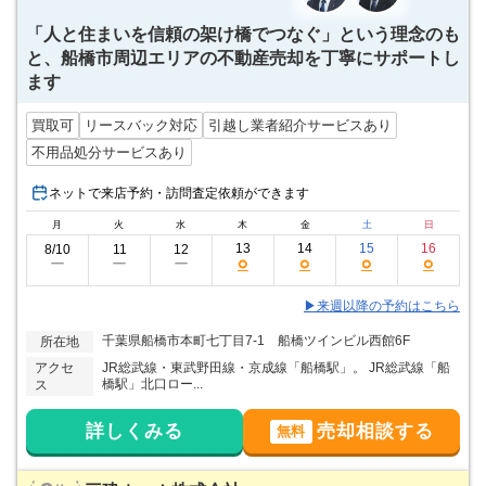
千葉県
-
南部
「人と住まいを信頼の架け橋でつなぐ」という理念のも
の不動産屋さんランキングを見る
と、船橋市周辺エリアの不動産売却を丁寧にサポートし
館山市
木更津市
勝浦市
鴨川市
ます
君津市
富津市
袖ヶ浦市
南房総市
買取可
リースバック対応
引越し業者紹介サービスあり
夷隅郡大多喜
不用品処分サービスあり
いすみ市
夷隅郡御宿町
安房郡鋸南町
町
ネットで来店予約・訪問査定依頼ができます
月
火
水
木
金
土
日
13
14
15
16
8/10
11
12
○
○
○
○
ー
ー
ー
▶来週以降の予約はこちら
千葉県船橋市本町七丁目7-1 船橋ツインビル西館6F
所在地
アクセ
JR総武線・東武野田線・京成線「船橋駅」。 JR総武線「船
橋駅」北口ロー...
ス
詳しくみる
売却相談する
無料