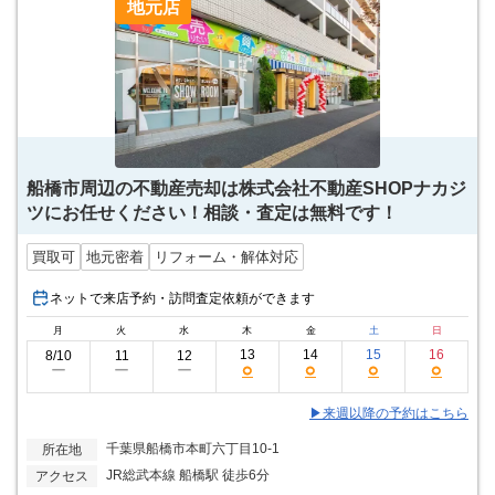
地元店
船橋市周辺の不動産売却は株式会社不動産SHOPナカジ
ツにお任せください！相談・査定は無料です！
買取可
地元密着
リフォーム・解体対応
ネットで来店予約・訪問査定依頼ができます
月
火
水
木
金
土
日
13
14
15
16
8/10
11
12
○
○
○
○
ー
ー
ー
▶来週以降の予約はこちら
千葉県船橋市本町六丁目10-1
所在地
JR総武本線 船橋駅 徒歩6分
アクセス