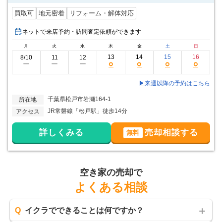
買取可
地元密着
リフォーム・解体対応
ネットで来店予約・訪問査定依頼ができます
月
火
水
木
金
土
日
13
14
15
16
8/10
11
12
○
○
○
○
ー
ー
ー
▶来週以降の予約はこちら
千葉県松戸市岩瀬164-1
所在地
JR常磐線「松戸駅」徒歩14分
アクセス
詳しくみる
売却相談する
無料
空き家の売却で
よくある相談
Q
イクラでできることは何ですか？