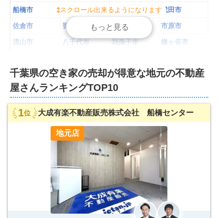
船橋市
スクロール出来るようになります
スクロール出来るようになります
スクロール出来るようになります
松戸市
野田市
成田市
佐倉市
習志野市
柏市
市原市
もっと見る
もっと見る
もっと見る
流山市
八千代市
我孫子市
鎌ヶ谷市
浦安市
四街道市
八街市
印西市
千葉県
の
空き家の売却が得意な
地元の不動産
印旛郡酒々井
白井市
富里市
印旛郡栄町
町
屋さんランキング
TOP10
千葉県
-
北東部
の不動産屋さんランキングを見る
1
大成有楽不動産販売株式会社 船橋センター
位
銚子市
茂原市
東金市
旭市
地元店
匝瑳市
香取市
山武市
大網白里市
山武郡九十九
香取郡神崎町
香取郡多古町
香取郡東庄町
里町
山武郡横芝光
山武郡芝山町
長生郡一宮町
長生郡睦沢町
町
長生郡長生村
長生郡白子町
長生郡長柄町
長生郡長南町