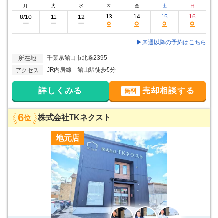
月
火
水
木
金
土
日
13
14
15
16
8/10
11
12
○
○
○
○
ー
ー
ー
▶来週以降の予約はこちら
千葉県館山市北条2395
所在地
JR内房線 館山駅徒歩5分
アクセス
詳しくみる
売却相談する
無料
6
株式会社TKネクスト
位
地元店