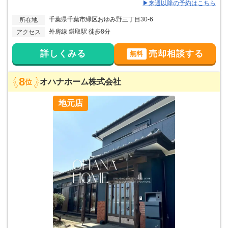
▶来週以降の予約はこちら
千葉県千葉市緑区おゆみ野三丁目30-6
所在地
外房線 鎌取駅 徒歩8分
アクセス
詳しくみる
売却相談する
無料
8
オハナホーム株式会社
位
地元店