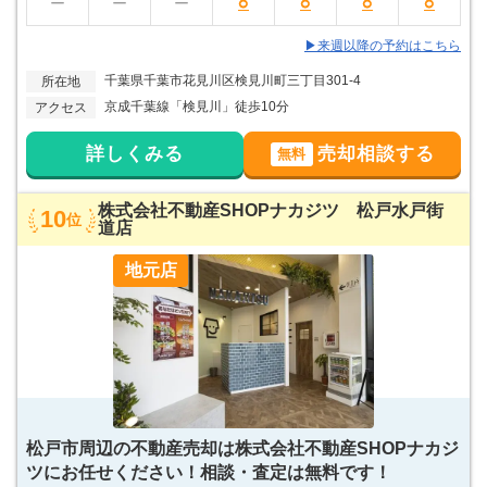
○
○
○
○
ー
ー
ー
▶来週以降の予約はこちら
千葉県千葉市花見川区検見川町三丁目301-4
所在地
京成千葉線「検見川」徒歩10分
アクセス
詳しくみる
売却相談する
無料
株式会社不動産SHOPナカジツ 松戸水戸街
10
位
道店
地元店
松戸市周辺の不動産売却は株式会社不動産SHOPナカジ
ツにお任せください！相談・査定は無料です！