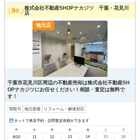
株式会社不動産SHOPナカジツ 千葉・花見川
9
位
店
地元店
千葉市花見川区周辺の不動産売却は株式会社不動産SH
OPナカジツにお任せください！相談・査定は無料で
す！
買取可
地元密着
リフォーム・解体対応
ネットで来店予約・訪問査定依頼ができます
月
火
水
木
金
土
日
13
14
15
16
8/10
11
12