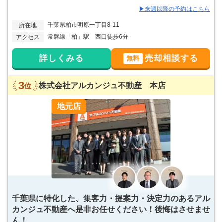
▶来週以降の予約はこちら
千葉県柏市明原一丁目8-11
所在地
常磐線「柏」駅 西口徒歩6分
アクセス
詳しくみる
売却相談する
無料
3
株式会社アルカンジュ不動産 本店
位
地元店
千葉県に特化した、集客力・提案力・決定力のあるアル
カンジュ不動産へ是非お任せください！後悔はさせませ
ん！