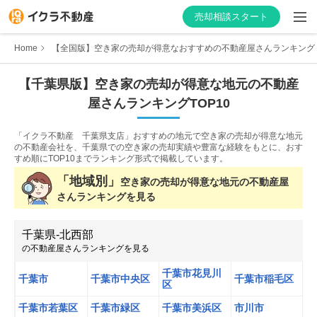
売却相談スタート
Home
【全国版】空き家の売却が得意なおすすめの不動産屋さんランキング
【
千葉県
版】
空き家の売却が得意な
地元の不動産
屋さんランキング
TOP10
はじめての方へ
「イクラ不動産 千葉県支店」おすすめの地元で空き家の売却が得意な地元
不動産会社を探す
の不動産会社を、
千葉県での空き家の売却実績や豊富な経験をもとに、おす
すめ順にTOP10までランキング形式で掲載しています。
物件の価格を知る
「地域別」
空き家の売却が得意な
地元の不動産屋
さんランキングを見る
お家の売却を学ぶ
千葉県
-
北西部
の不動産屋さんランキングを見る
不動産会社向け情報
千葉市花見川
千葉市
千葉市中央区
千葉市稲毛区
区
千葉市若葉区
千葉市緑区
千葉市美浜区
市川市