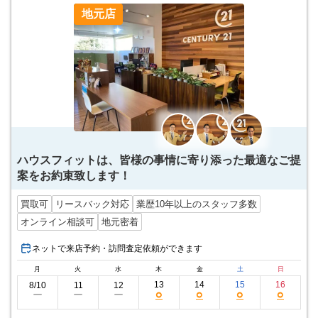
地元店
ハウスフィットは、皆様の事情に寄り添った最適なご提
案をお約束致します！
買取可
リースバック対応
業歴10年以上のスタッフ多数
オンライン相談可
地元密着
ネットで来店予約・訪問査定依頼ができます
月
火
水
木
金
土
日
13
14
15
16
8/10
11
12
○
○
○
○
ー
ー
ー