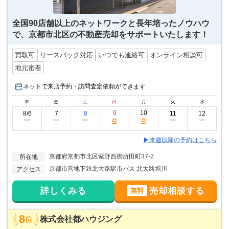
全国90店舗以上のネットワークと長年培ったノウハウ
で、京都市北区の不動産売却をサポートいたします！
買取可
リースバック対応
いつでも連絡可
オンライン相談可
地元密着
ネットで来店予約・訪問査定依頼ができます
木
金
土
日
月
火
水
9
10
8/6
7
8
11
12
○
○
ー
ー
ー
ー
ー
▶来週以降の予約はこちら
京都府京都市北区紫野西御所田町37-2
所在地
京都市営地下鉄北大路駅市バス 北大路堀川
アクセス
詳しくみる
売却相談する
無料
8
株式会社都ハウジング
位