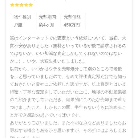
物件種別
売却期間
売却価格
戸建
約4ヶ月
450
万円
実はインターネットでの査定という依頼について、当初、大
変不安がありました（無料といっているが後で請求されるの
ではないか、いい加減な査定しかしてくれないのではない
か…）。いや、大変失礼いたしました。

以前から、いつかはウチを売却処分して別のところで老後
を…と思っていましたので、せめて評価査定額だけでも知っ
ておきたいと貴社にご依頼した訳ですが、机上査定とはいえ
綿密・丁寧な査定をしていただいた上に、地域の不動産業者
のご紹介までしていただき、結果的にこのたび売却まで辿り
つけましたこと、しかもこの間、半年もないうちに進めるこ
とができ感謝の思いでいっぱいです。

ありがとうございました。また不明な点などありましたらお
尋ねする機会もあるかと思いますが、その折にはよろしくお