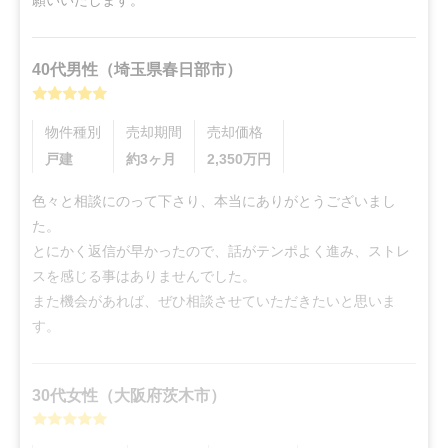
願いいたします。
40代
男性
（
埼玉県春日部市
）
物件種別
売却期間
売却価格
戸建
約3ヶ月
2,350
万円
色々と相談にのって下さり、本当にありがとうございまし
た。

とにかく返信が早かったので、話がテンポよく進み、ストレ
スを感じる事はありませんでした。

また機会があれば、ぜひ相談させていただきたいと思いま
す。
30代
女性
（
大阪府茨木市
）