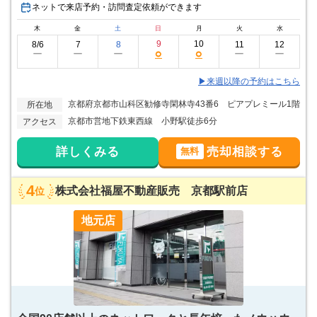
ネットで来店予約・訪問査定依頼ができます
木
金
土
日
月
火
水
9
10
8/6
7
8
11
12
○
○
ー
ー
ー
ー
ー
▶来週以降の予約はこちら
京都府京都市山科区勧修寺閑林寺43番6 ピアプレミール1階
所在地
京都市営地下鉄東西線 小野駅徒歩6分
アクセス
詳しくみる
売却相談する
無料
4
株式会社福屋不動産販売 京都駅前店
位
地元店