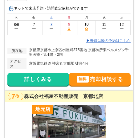
ネットで来店予約・訪問査定依頼ができます
木
金
土
日
月
火
水
9
10
8/6
7
8
11
12
○
○
ー
ー
ー
ー
ー
▶来週以降の予約はこちら
京都府京都市上京区桝屋町375番地 京都御所東ベルメゾン千
所在地
里医療ビル1階・2階
アクセ
京阪電気鉄道 神宮丸太町駅 徒歩4分
ス
詳しくみる
売却相談する
無料
7
株式会社福屋不動産販売 京都北店
位
地元店