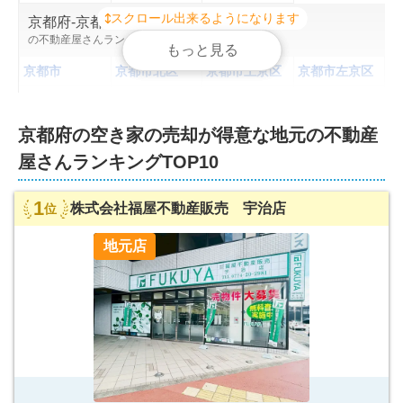
スクロール出来るようになります
スクロール出来るようになります
京都府
-
京都南部
の不動産屋さんランキングを見る
もっと見る
もっと見る
京都市
京都市北区
京都市上京区
京都市左京区
京都市中京区
京都市東山区
京都市下京区
京都市南区
京都市右京区
京都市伏見区
京都市山科区
京都市西京区
京都府
の
空き家の売却が得意な
地元の不動産
屋さんランキング
TOP10
宇治市
亀岡市
城陽市
向日市
長岡京市
八幡市
京田辺市
南丹市
1
株式会社福屋不動産販売 宇治店
位
乙訓郡大山崎
久世郡久御山
木津川市
綴喜郡井手町
町
町
地元店
綴喜郡宇治田
相楽郡笠置町
相楽郡和束町
相楽郡精華町
原町
相楽郡南山城
船井郡京丹波
村
町