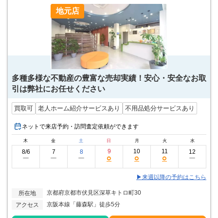
地元店
多種多様な不動産の豊富な売却実績！安心・安全なお取
引は弊社にお任せください
買取可
老人ホーム紹介サービスあり
不用品処分サービスあり
ネットで来店予約・訪問査定依頼ができます
木
金
土
日
月
火
水
9
10
11
8/6
7
8
12
○
○
○
ー
ー
ー
ー
▶来週以降の予約はこちら
京都府京都市伏見区深草キトロ町30
所在地
京阪本線「藤森駅」徒歩5分
アクセス