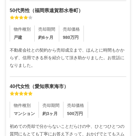
50代
男性
（
福岡県遠賀郡水巻町
）
物件種別
売却期間
売却価格
戸建
約6ヶ月
980
万円
不動産会社との契約から売却成立まで、ほんとに時間もかか
らず、信用できる所を紹介して頂き助かりました。お世話に
なりました。
40代
女性
（
愛知県東海市
）
物件種別
売却期間
売却価格
マンション
約3ヶ月
500
万円
初めての売却で分からないことだらけの中、ひとつひとつの
質問にもとても丁寧にお答え下さって、おかげでとてもスム