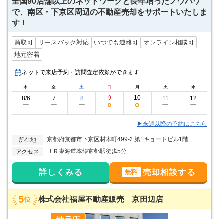
全国90店舗以上のネットワークと長年培ったノウハウ
で、南区・下京区周辺の不動産売却をサポートいたしま
す！
買取可
リースバック対応
いつでも連絡可
オンライン相談可
地元密着
ネットで来店予約・訪問査定依頼ができます
木
金
土
日
月
火
水
9
10
8/6
7
8
11
12
○
○
ー
ー
ー
ー
ー
▶来週以降の予約はこちら
京都府京都市下京区材木町499-2 第1キョートビル1階
所在地
ＪＲ東海道本線京都駅徒歩5分
アクセス
詳しくみる
売却相談する
無料
5
株式会社福屋不動産販売 京田辺店
位