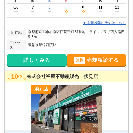
木
金
土
日
月
火
水
9
10
8/6
7
8
11
12
○
○
ー
ー
ー
ー
ー
▶来週以降の予約はこちら
京都府京都市右京区西院平町25番地 ライフプラザ西大路四
所在地
条1階
アクセ
阪急京都線西院駅
ス
詳しくみる
売却相談する
無料
10
株式会社福屋不動産販売 伏見店
位
地元店