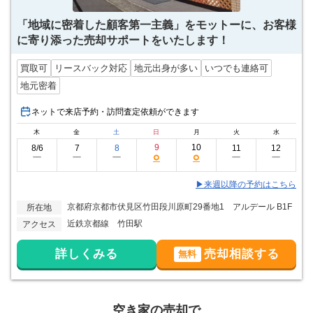
「地域に密着した顧客第一主義」をモットーに、お客様
に寄り添った売却サポートをいたします！
買取可
リースバック対応
地元出身が多い
いつでも連絡可
地元密着
ネットで来店予約・訪問査定依頼ができます
木
金
土
日
月
火
水
9
10
8/6
7
8
11
12
○
○
ー
ー
ー
ー
ー
▶来週以降の予約はこちら
京都府京都市伏見区竹田段川原町29番地1 アルデール B1F
所在地
近鉄京都線 竹田駅
アクセス
詳しくみる
売却相談する
無料
空き家の売却で