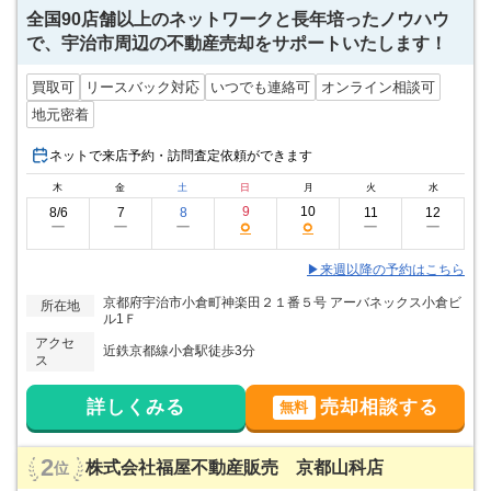
全国90店舗以上のネットワークと長年培ったノウハウ
で、宇治市周辺の不動産売却をサポートいたします！
買取可
リースバック対応
いつでも連絡可
オンライン相談可
地元密着
ネットで来店予約・訪問査定依頼ができます
木
金
土
日
月
火
水
9
10
8/6
7
8
11
12
○
○
ー
ー
ー
ー
ー
▶来週以降の予約はこちら
京都府宇治市小倉町神楽田２１番５号 アーバネックス小倉ビ
所在地
ル1Ｆ
アクセ
近鉄京都線小倉駅徒歩3分
ス
詳しくみる
売却相談する
無料
2
株式会社福屋不動産販売 京都山科店
位