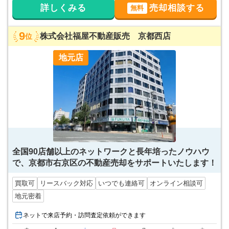
詳しくみる
売却相談する
無料
9
株式会社福屋不動産販売 京都西店
位
地元店
全国90店舗以上のネットワークと長年培ったノウハウ
で、京都市右京区の不動産売却をサポートいたします！
買取可
リースバック対応
いつでも連絡可
オンライン相談可
地元密着
ネットで来店予約・訪問査定依頼ができます