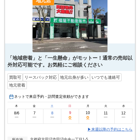
地元店
「地域密着」と「一生懸命」がモットー！通常の売却以
外対応可能です。お気軽にご相談ください
買取可
リースバック対応
地元出身が多い
いつでも連絡可
地元密着
ネットで来店予約・訪問査定依頼ができます
木
金
土
日
月
火
水
9
10
8/6
7
8
11
12
○
○
ー
ー
ー
ー
ー
▶来週以降の予約はこちら
京都府京田辺市田辺中央一丁目1-5
所在地