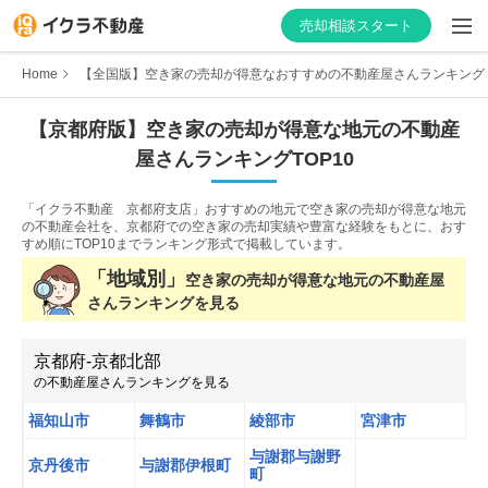
売却相談スタート
Home
【全国版】空き家の売却が得意なおすすめの不動産屋さんランキング
【
京都府
版】
空き家の売却が得意な
地元の不動産
屋さんランキング
TOP10
はじめての方へ
「イクラ不動産 京都府支店」おすすめの地元で空き家の売却が得意な地元
不動産会社を探す
の不動産会社を、
京都府での空き家の売却実績や豊富な経験をもとに、おす
すめ順にTOP10までランキング形式で掲載しています。
物件の価格を知る
「地域別」
空き家の売却が得意な
地元の不動産屋
さんランキングを見る
お家の売却を学ぶ
京都府
-
京都北部
の不動産屋さんランキングを見る
不動産会社向け情報
福知山市
舞鶴市
綾部市
宮津市
与謝郡与謝野
京丹後市
与謝郡伊根町
町