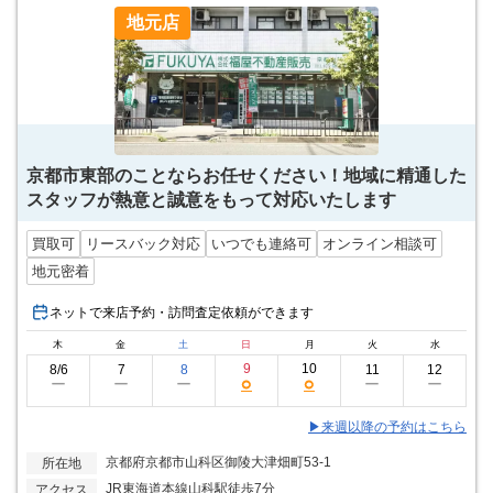
地元店
京都市東部のことならお任せください！地域に精通した
スタッフが熱意と誠意をもって対応いたします
買取可
リースバック対応
いつでも連絡可
オンライン相談可
地元密着
ネットで来店予約・訪問査定依頼ができます
木
金
土
日
月
火
水
9
10
8/6
7
8
11
12
○
○
ー
ー
ー
ー
ー
▶来週以降の予約はこちら
京都府京都市山科区御陵大津畑町53-1
所在地
JR東海道本線山科駅徒歩7分
アクセス