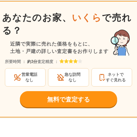
あなたのお家、
いくら
で売れ
る？
近隣で実際に売れた価格をもとに、
土地・戸建の詳しい査定書をお作りします
所要時間 ：
約3分
査定精度 ：
営業電話
急な訪問
ネットで
なし
なし
すぐ見れる
無料で査定する