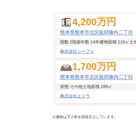
4,200
万円
熊本県熊本市北区龍田陳内二丁目
階数:
2
階
築年数:
14年
建物面積:
115
㎡
土
株式会社シーフォ
1,700
万円
熊本県熊本市北区龍田陳内二丁目
状態:
その他
土地面積:
288
㎡
株式会社エトウ
※価格は下２桁を四捨五入しています。