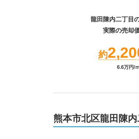
龍田陳内二丁目
実際の売却
2,20
約
6.6
万円/
熊本市北区龍田陳内