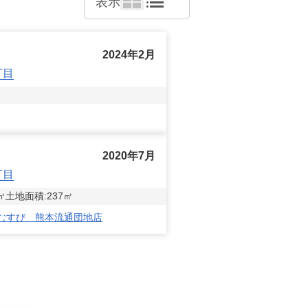
表示
2024年2月
丁目
2020年7月
丁目
㎡
土地面積:
237
㎡
円むすび 熊本流通団地店