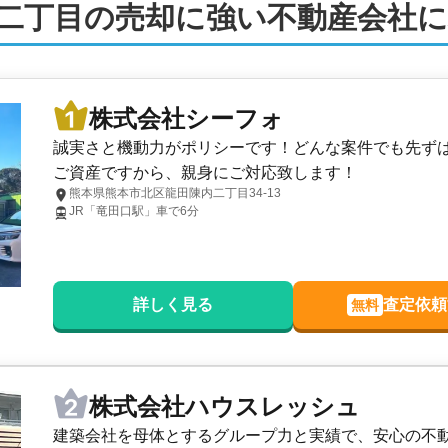
二丁目の売却に強い不動産会社
株式会社シーフォ
誠実さと機動力がポリシーです！どんな案件でも先ず
ご資産ですから、親身にご対応致します！
熊本県熊本市北区龍田陳内二丁目34-13
JR「竜田口駅」車で6分
詳しく見る
査定依頼
無料
株式会社ハウスレッシュ
建築会社を母体とするグループ力と実績で、安心の不