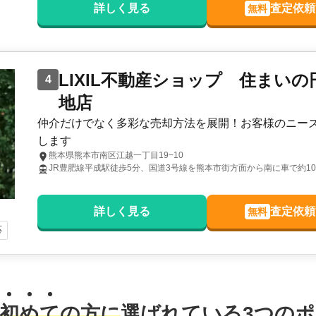
詳しく見る
査定依頼
無料
LIXIL不動産ショップ 住まい
4
地店
仲介だけでなく多彩な売却方法を展開！お客様のニー
します
熊本県熊本市南区江越一丁目19−10
JR豊肥線平成駅徒歩5分、国道3号線を熊本市街方面から南に車で約1
詳しく見る
査定依頼
無料
応
初
め
て
の方に
選ばれている
3
つのポ