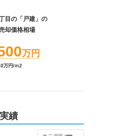
丁目
の「戸建」の
売却価格相場
500
万円
.0
万円/ｍ2
実績