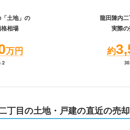
の「土地」の
龍田陳内二
価格相場
実際の
0
3,
万円
約
ｍ２
30
二丁目の土地・戸建の直近の売却