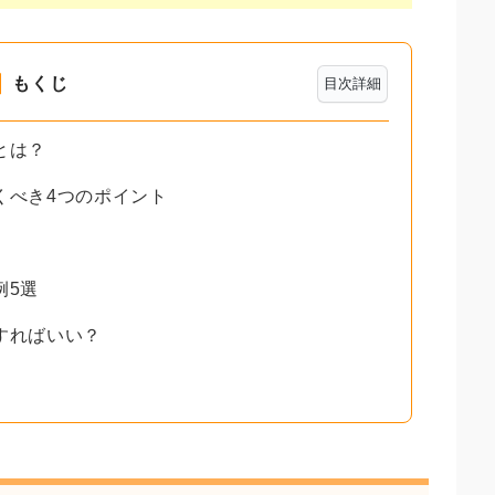
もくじ
目次詳細
とは？
くべき4つのポイント
例5選
すればいい？