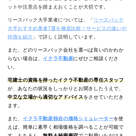
ットや注意点を踏まえおくことが大切です。
リースバック大手業者については、「
リースバック
大手おすすめ業者7選を徹底比較！サービスの違いや
特徴を紹介
」で詳しく説明しています。
また、どのリースバック会社を選べば良いのかわか
らない場合は、
イクラ不動産
にぜひご相談くださ
い。
宅建士の資格を持ったイクラ不動産の専任スタッフ
が、あなたの状況をしっかりとお聞きしたうえで、
中立な立場から適切なアドバイス
をさせていただき
ます。
また、
イクラ不動産独自の価格シミュレーター
を使
えば、簡単に素早く相場価格を調べることが可能で
す。もちろん、
無料＆秘密厳守
でご利用いただけま