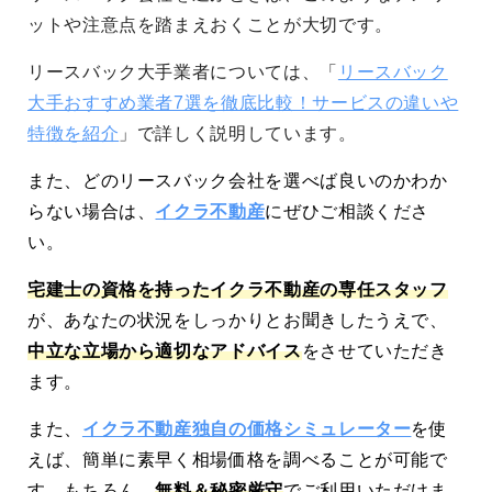
ットや注意点を踏まえおくことが大切です。
リースバック大手業者については、「
リースバック
大手おすすめ業者7選を徹底比較！サービスの違いや
特徴を紹介
」で詳しく説明しています。
また、どのリースバック会社を選べば良いのかわか
らない場合は、
イクラ不動産
にぜひご相談くださ
い。
宅建士の資格を持ったイクラ不動産の専任スタッフ
が、あなたの状況をしっかりとお聞きしたうえで、
中立な立場から適切なアドバイス
をさせていただき
ます。
また、
イクラ不動産独自の価格シミュレーター
を使
えば、簡単に素早く相場価格を調べることが可能で
す。もちろん、
無料＆秘密厳守
でご利用いただけま