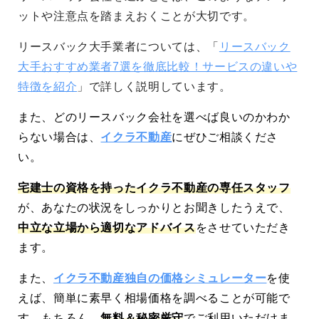
ットや注意点を踏まえおくことが大切です。
リースバック大手業者については、「
リースバック
大手おすすめ業者7選を徹底比較！サービスの違いや
特徴を紹介
」で詳しく説明しています。
また、どのリースバック会社を選べば良いのかわか
らない場合は、
イクラ不動産
にぜひご相談くださ
い。
宅建士の資格を持ったイクラ不動産の専任スタッフ
が、あなたの状況をしっかりとお聞きしたうえで、
中立な立場から適切なアドバイス
をさせていただき
ます。
また、
イクラ不動産独自の価格シミュレーター
を使
えば、簡単に素早く相場価格を調べることが可能で
す。もちろん、
無料＆秘密厳守
でご利用いただけま