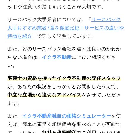
ットや注意点を踏まえおくことが大切です。
リースバック大手業者については、「
リースバック
大手おすすめ業者7選を徹底比較！サービスの違いや
特徴を紹介
」で詳しく説明しています。
また、どのリースバック会社を選べば良いのかわか
らない場合は、
イクラ不動産
にぜひご相談くださ
い。
宅建士の資格を持ったイクラ不動産の専任スタッフ
が、あなたの状況をしっかりとお聞きしたうえで、
中立な立場から適切なアドバイス
をさせていただき
ます。
また、
イクラ不動産独自の価格シミュレーター
を使
えば、簡単に素早く相場価格を調べることが可能で
す。もちろん、
無料＆秘密厳守
でご利用いただけま