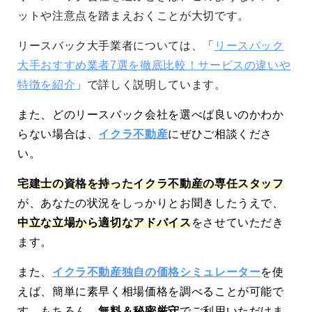
ットや注意点を踏まえおくことが大切です。
リースバック大手業者については、「
リースバック
大手おすすめ業者7選を徹底比較！サービスの違いや
特徴を紹介
」で詳しく説明しています。
また、どのリースバック会社を選べば良いのかわか
らない場合は、
イクラ不動産
にぜひご相談くださ
い。
宅建士の資格を持ったイクラ不動産の専任スタッフ
が、あなたの状況をしっかりとお聞きしたうえで、
中立な立場から適切なアドバイス
をさせていただき
ます。
また、
イクラ不動産独自の価格シミュレーター
を使
えば、簡単に素早く相場価格を調べることが可能で
す。もちろん、
無料＆秘密厳守
でご利用いただけま