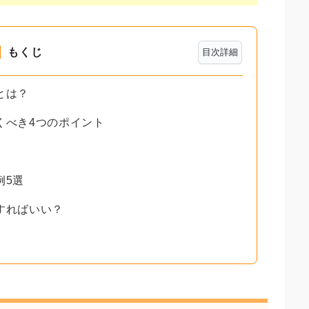
もくじ
目次詳細
とは？
くべき4つのポイント
例5選
すればいい？