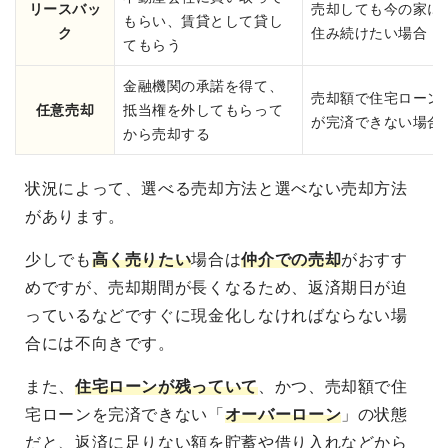
リースバッ
売却しても今の家に
もらい、賃貸として貸し
ク
住み続けたい場合
てもらう
金融機関の承諾を得て、
売却額で住宅ローン
任意売却
抵当権を外してもらって
が完済できない場合
から売却する
状況によって、選べる売却方法と選べない売却方法
があります。
少しでも
高く売りたい
場合は
仲介での売却
がおすす
めですが、売却期間が長くなるため、返済期日が迫
っているなどですぐに現金化しなければならない場
合には不向きです。
また、
住宅ローンが残っていて
、かつ、売却額で住
宅ローンを完済できない「
オーバーローン
」の状態
だと、返済に足りない額を貯蓄や借り入れなどから