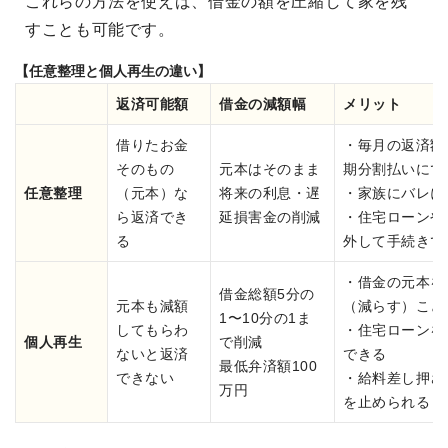
これらの方法を使えば、借金の額を圧縮して家を残
すことも可能です。
【任意整理と個人再生の違い】
返済可能額
借金の減額幅
メリット
借りたお金
・毎月の返済額
そのもの
元本はそのまま
期分割払いにで
任意整理
（元本）な
将来の利息・遅
・家族にバレに
ら返済でき
延損害金の削減
・住宅ローンや
る
外して手続きで
・借金の元本を
借金総額5分の
元本も減額
（減らす）こと
1〜10分の1ま
してもらわ
・住宅ローンを
個人再生
で削減
ないと返済
できる
最低弁済額100
できない
・給料差し押さ
万円
を止められる